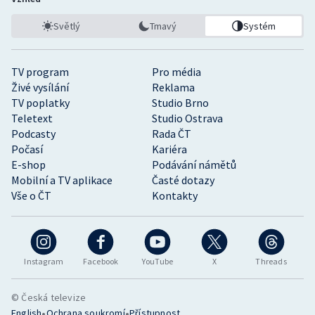
Světlý
Tmavý
Systém
TV program
Pro média
Živé vysílání
Reklama
TV poplatky
Studio Brno
Teletext
Studio Ostrava
Podcasty
Rada ČT
Počasí
Kariéra
E-shop
Podávání námětů
Mobilní a TV aplikace
Časté dotazy
Vše o ČT
Kontakty
Instagram
Facebook
YouTube
X
Threads
© Česká televize
•
•
English
Ochrana soukromí
Přístupnost