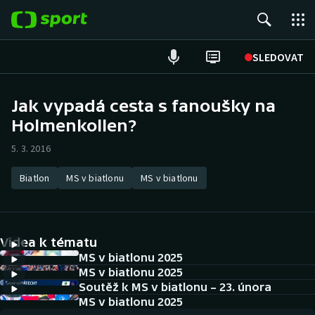
POPULÁRNÍ
SLEDOVAT
Fotbal
Jak vypadá cesta s fanoušky na
Holmenkollen?
Hokej
5. 3. 2016
Tenis
Biatlon
MS v biatlonu
MS v biatlonu
Atletika
Cyklistika
Videa k tématu
DALŠÍ SPORTY
MS v biatlonu 2025
MS v biatlonu 2025
Soutěž k MS v biatlonu – 23. února
Americký fotbal
NEPŘEHLÉDNĚTE
MS v biatlonu 2025