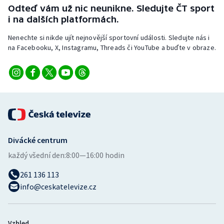
Stolní tenis
Odteď vám už nic neunikne. Sledujte ČT sport
i na dalších platformách.
Triatlon
Nenechte si nikde ujít nejnovější sportovní události. Sledujte nás i
na Facebooku, X, Instagramu, Threads či YouTube a buďte v obraze.
Veslování
Vodní slalom
Volejbal
Ostatní
Divácké centrum
každý všední den:
8:00—16:00 hodin
261 136 113
info@ceskatelevize.cz
Vzhled