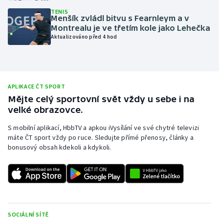
TENIS
Olympijské hry
Menšík zvládl bitvu s Fearnleym a v
Montrealu je ve třetím kole jako Lehečka
Parasport
Aktualizováno před 4 hod
Plavání
Plážový volejbal
APLIKACE ČT SPORT
Mějte celý sportovní svět vždy u sebe i na
Ragby
velké obrazovce.
S mobilní aplikací, HbbTV a apkou iVysílání ve své chytré televizi
Rychlobruslení
máte ČT sport vždy po ruce. Sledujte přímé přenosy, články a
bonusový obsah kdekoli a kdykoli.
Rychlostní kanoistika
Short track
Sportovní střelba
SOCIÁLNÍ SÍTĚ