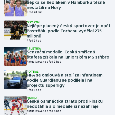
Šépka se Sedlákem v Hamburku těsně
nestačili na Nory
Gymnastika
Před 48 min
OSTATNÍ
Házená
Nejlépe placený český sportovec je opět
Pastrňák, podle Forbesu vydělal 275
milionů
Jezdectví
Před 1 hod
Judo
ATLETIKA
Senzační medaile. Česká smíšená
štafeta získala na juniorském MS stříbro
Krasobruslení
Aktualizováno před 1 hod
FOTBAL
Lezení
FIFA se omlouvá a stojí za Infantinem.
Podle Guardianu se podílela i na
projektu superligy
Lyže a snowboard
Před 3 hod
Moderní pětiboj
HOKEJ
Česká osmnáctka ztrátu proti Finsku
nedotáhla a o medaile si nezahraje
Motorsport
Aktualizováno před 4 hod