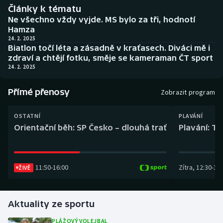
Baseball a softbal
Soutěže
Články k tématu
Ne všechno vždy vyjde. MS bylo za tři, hodnotí
Hamza
Basketbal
Historické návraty
24. 2. 2025
Biatlon točí léta a zásadně v kraťasech. Diváci mě i
Biatlon
Aplikace ČT sport
zdraví a chtějí fotku, směje se kameraman ČT sport
24. 2. 2025
Boby a skeleton
AZ kvíz
Přímé přenosy
Zobrazit program
Box
OSTATNÍ
PLAVÁNÍ
Curling
Orientační běh: SP Česko – dlouhá trať
Plavání: TK
Dostihy
11:50
-
16:00
Zítra
,
12:30
-
13:
ŽIVĚ
Florbal
Futsal
Aktuality ze sportu
Golf
PLÁŽOVÝ VOLEJBAL