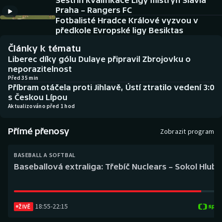
Sestřih kvalifikace Ligy mistryň Slavia
Baseball a softbal
Soutěže
Praha – Rangers FC
Fotbalisté Hradce Králové vyzvou v
Basketbal
Historické návraty
předkole Evropské ligy Besiktas
Články k tématu
Biatlon
Aplikace ČT sport
Liberec díky gólu Dulaye připravil Zbrojovku o
neporazitelnost
Boby a skeleton
AZ kvíz
Před 35 min
Příbram otáčela proti Jihlavě, Ústí ztratilo vedení 3:0
s Českou Lípou
Box
Aktualizováno před 1 hod
Curling
Přímé přenosy
Zobrazit program
Dostihy
BASEBALL A SOFTBAL
Baseballová extraliga: Třebíč Nuclears – Sokol Hlub
Florbal
Futsal
18:55
-
22:15
ŽIVĚ
Golf