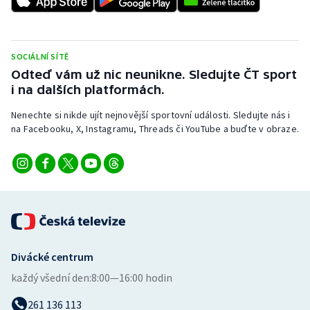
Stolní tenis
Triatlon
SOCIÁLNÍ SÍTĚ
Odteď vám už nic neunikne. Sledujte ČT sport
Veslování
i na dalších platformách.
Vodní slalom
Nenechte si nikde ujít nejnovější sportovní události. Sledujte nás i
na Facebooku, X, Instagramu, Threads či YouTube a buďte v obraze.
Volejbal
Ostatní
Divácké centrum
každý všední den:
8:00—16:00 hodin
261 136 113