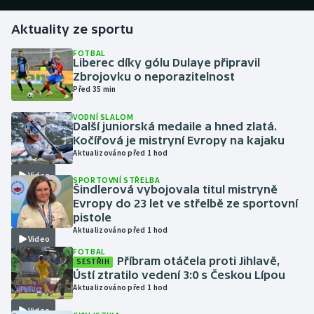
Aktuality ze sportu
Gymnastika
FOTBAL
Liberec díky gólu Dulaye připravil
Házená
Zbrojovku o neporazitelnost
Před 35 min
Jezdectví
VODNÍ SLALOM
Další juniorská medaile a hned zlatá.
Judo
Kočířová je mistryní Evropy na kajaku
Aktualizováno před 1 hod
Krasobruslení
Video
SPORTOVNÍ STŘELBA
Šindlerová vybojovala titul mistryně
Lezení
Evropy do 23 let ve střelbě ze sportovní
pistole
Aktualizováno před 1 hod
Lyže a snowboard
Video
FOTBAL
Příbram otáčela proti Jihlavě,
SESTŘIH
Moderní pětiboj
Ústí ztratilo vedení 3:0 s Českou Lípou
Aktualizováno před 1 hod
Motorsport
Video