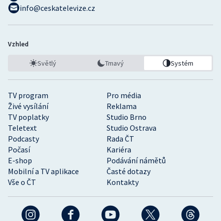
info@ceskatelevize.cz
Vzhled
Světlý
Tmavý
Systém
TV program
Pro média
Živé vysílání
Reklama
TV poplatky
Studio Brno
Teletext
Studio Ostrava
Podcasty
Rada ČT
Počasí
Kariéra
E-shop
Podávání námětů
Mobilní a TV aplikace
Časté dotazy
Vše o ČT
Kontakty