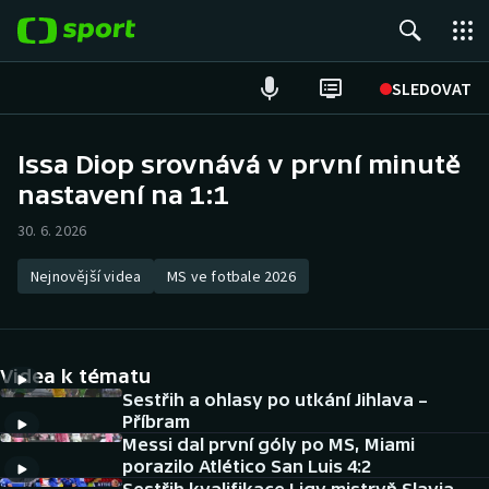
POPULÁRNÍ
SLEDOVAT
Fotbal
Issa Diop srovnává v první minutě
nastavení na 1:1
Hokej
30. 6. 2026
Tenis
Nejnovější videa
MS ve fotbale 2026
Atletika
Cyklistika
Videa k tématu
DALŠÍ SPORTY
Sestřih a ohlasy po utkání Jihlava –
Příbram
Messi dal první góly po MS, Miami
Americký fotbal
NEPŘEHLÉDNĚTE
porazilo Atlético San Luis 4:2