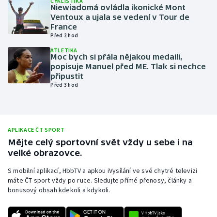
CYKLISTIKA
Niewiadomá ovládla ikonické Mont
Olympijské hry
Ventoux a ujala se vedení v Tour de
France
Před 2 hod
Parasport
ATLETIKA
Moc bych si přála nějakou medaili,
Plavání
popisuje Manuel před ME. Tlak si nechce
připustit
Plážový volejbal
Před 3 hod
Ragby
Rychlobruslení
APLIKACE ČT SPORT
Mějte celý sportovní svět vždy u sebe i na
velké obrazovce.
Rychlostní kanoistika
S mobilní aplikací, HbbTV a apkou iVysílání ve své chytré televizi
Short track
máte ČT sport vždy po ruce. Sledujte přímé přenosy, články a
bonusový obsah kdekoli a kdykoli.
Sportovní střelba