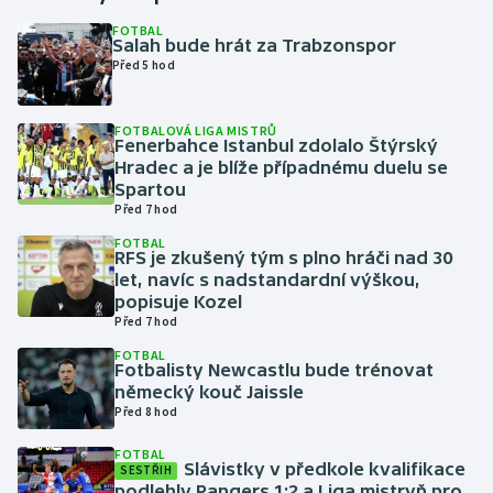
FOTBAL
Salah bude hrát za Trabzonspor
Gymnastika
Před 5 hod
Házená
FOTBALOVÁ LIGA MISTRŮ
Fenerbahce Istanbul zdolalo Štýrský
Jezdectví
Hradec a je blíže případnému duelu se
Spartou
Judo
Před 7 hod
FOTBAL
RFS je zkušený tým s plno hráči nad 30
Krasobruslení
let, navíc s nadstandardní výškou,
popisuje Kozel
Lezení
Před 7 hod
FOTBAL
Lyže a snowboard
Fotbalisty Newcastlu bude trénovat
německý kouč Jaissle
Před 8 hod
Moderní pětiboj
FOTBAL
Slávistky v předkole kvalifikace
Motorsport
SESTŘIH
podlehly Rangers 1:2 a Liga mistryň pro