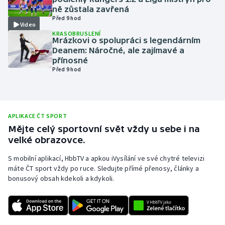
ně zůstala zavřená
Olympijské hry
Před 9 hod
Video
KRASOBRUSLENÍ
Parasport
Mrázkovi o spolupráci s legendárním
Deanem: Náročné, ale zajímavé a
přínosné
Plavání
Před 9 hod
Plážový volejbal
Ragby
APLIKACE ČT SPORT
Mějte celý sportovní svět vždy u sebe i na
Rychlobruslení
velké obrazovce.
S mobilní aplikací, HbbTV a apkou iVysílání ve své chytré televizi
Rychlostní kanoistika
máte ČT sport vždy po ruce. Sledujte přímé přenosy, články a
bonusový obsah kdekoli a kdykoli.
Short track
Sportovní střelba