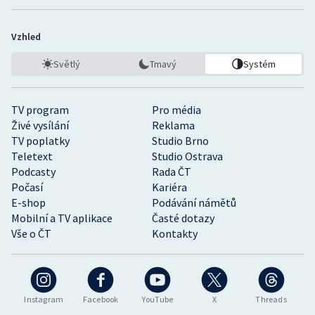
Vzhled
Světlý
Tmavý
Systém
TV program
Pro média
Živé vysílání
Reklama
TV poplatky
Studio Brno
Teletext
Studio Ostrava
Podcasty
Rada ČT
Počasí
Kariéra
E-shop
Podávání námětů
Mobilní a TV aplikace
Časté dotazy
Vše o ČT
Kontakty
Instagram
Facebook
YouTube
X
Threads