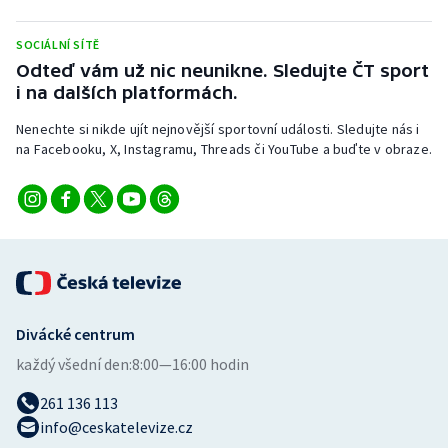
Stolní tenis
SOCIÁLNÍ SÍTĚ
Triatlon
Odteď vám už nic neunikne. Sledujte ČT sport
i na dalších platformách.
Veslování
Nenechte si nikde ujít nejnovější sportovní události. Sledujte nás i
na Facebooku, X, Instagramu, Threads či YouTube a buďte v obraze.
Vodní slalom
Volejbal
Ostatní
Divácké centrum
každý všední den:
8:00—16:00 hodin
261 136 113
info@ceskatelevize.cz