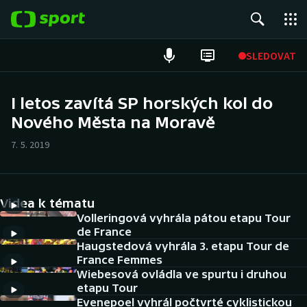
POPULÁRNÍ
SLEDOVAT
Fotbal
I letos zavítá SP horských kol do
Nového Města na Moravě
Hokej
7. 5. 2019
Tenis
Atletika
Videa k tématu
Cyklistika
Volleringová vyhrála pátou etapu Tour
de France
Haugstedová vyhrála 3. etapu Tour de
DALŠÍ SPORTY
France Femmes
Wiebesová ovládla ve spurtu i druhou
Americký fotbal
NEPŘEHLÉDNĚTE
etapu Tour
Evenepoel vyhrál počtvrté cyklistickou