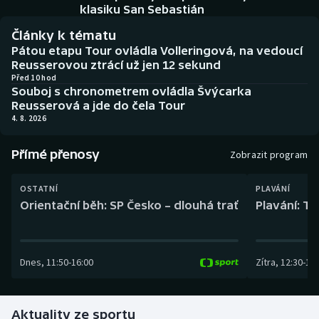
Baseball a softbal
Soutěže
klasiku San Sebastián
Články k tématu
Basketbal
Historické návraty
Pátou etapu Tour ovládla Volleringová, na vedoucí
Reusserovou ztrácí už jen 12 sekund
Biatlon
Aplikace ČT sport
Před 10 hod
Souboj s chronometrem ovládla Švýcarka
Reusserová a jde do čela Tour
Boby a skeleton
AZ kvíz
4. 8. 2026
Box
Přímé přenosy
Zobrazit program
Curling
OSTATNÍ
PLAVÁNÍ
Orientační běh: SP Česko – dlouhá trať
Plavání: TK
Dostihy
Florbal
Dnes
,
11:50
-
16:00
Zítra
,
12:30
-
13:
Futsal
Aktuality ze sportu
Golf