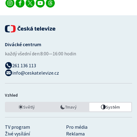
Stolní tenis
Triatlon
Veslování
Divácké centrum
Vodní slalom
každý všední den:
8:00—16:00 hodin
Volejbal
261 136 113
info@ceskatelevize.cz
Ostatní
Vzhled
Světlý
Tmavý
Systém
TV program
Pro média
Živé vysílání
Reklama