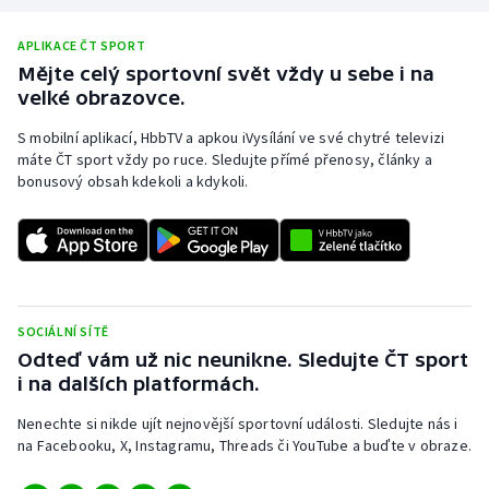
Olympijské hry
APLIKACE ČT SPORT
Mějte celý sportovní svět vždy u sebe i na
Parasport
velké obrazovce.
Plavání
S mobilní aplikací, HbbTV a apkou iVysílání ve své chytré televizi
máte ČT sport vždy po ruce. Sledujte přímé přenosy, články a
bonusový obsah kdekoli a kdykoli.
Plážový volejbal
Ragby
Rychlobruslení
SOCIÁLNÍ SÍTĚ
Rychlostní kanoistika
Odteď vám už nic neunikne. Sledujte ČT sport
i na dalších platformách.
Short track
Nenechte si nikde ujít nejnovější sportovní události. Sledujte nás i
na Facebooku, X, Instagramu, Threads či YouTube a buďte v obraze.
Sportovní střelba