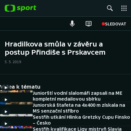
POPULÁRNÍ
SLEDOVAT
Fotbal
Hradilkova smůla v závěru a
postup Přindiše s Prskavcem
Hokej
5. 5. 2019
Tenis
Atletika
Videa k tématu
Cyklistika
Juniorští vodní slalomáři zapsali na ME
kompletní medailovou sbírku
Juniorská štafeta na 4x400 m získala na
DALŠÍ SPORTY
MS senzační stříbro
Sestřih utkání Hlinka Gretzky Cupu Finsko
Americký fotbal
NEPŘEHLÉDNĚTE
– Česko
Sestřih kvalifikace Ligy mistryň Slavia