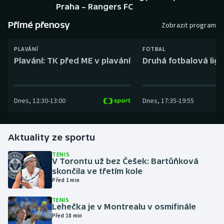
Baseball a softbal
Soutěže
Praha – Rangers FC
Přímé přenosy
Zobrazit program
Basketbal
Historické návraty
PLAVÁNÍ
FOTBAL
Biatlon
Aplikace ČT sport
Plavání: TK před ME v plavání
Druhá fotbalová liga
Boby a skeleton
AZ kvíz
Dnes
,
12:30
-
13:00
Dnes
,
17:35
-
19:55
Box
Curling
Aktuality ze sportu
Dostihy
TENIS
V Torontu už bez Češek: Bartůňková
skončila ve třetím kole
Florbal
Před 1 min
Futsal
TENIS
Lehečka je v Montrealu v osmifinále
Před 18 min
Golf