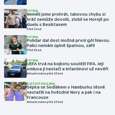
FOTBAL
Gymnastika
Neměli jsme prohrát, takovou chybu si
hráč nemůže dovolit, zlobil se Horejš po
Házená
duelu s Besiktasem
Před 2 hod
Jezdectví
FOTBAL
Polidar dal dost možná první gól hlavou.
Palici nemám úplně špatnou, zářil
Judo
Před 9 hod
FOTBAL
Krasobruslení
UEFA trvá na bojkotu soutěží FIFA. Její
omluva jí nestačí a Infantinovi už nevěří
Lezení
Aktualizováno před 10 hod
PLÁŽOVÝ VOLEJBAL
Lyže a snowboard
Šépka se Sedlákem v Hamburku těsně
nestačili na hvězdné Nory a pak i na
Francouze
Moderní pětiboj
Aktualizováno před 10 hod
Motorsport