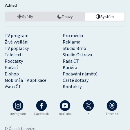
Vzhled
Světlý
Tmavý
Systém
TV program
Pro média
Živé vysílání
Reklama
TV poplatky
Studio Brno
Teletext
Studio Ostrava
Podcasty
Rada ČT
Počasí
Kariéra
E-shop
Podávání námětů
Mobilní a TV aplikace
Časté dotazy
Vše o ČT
Kontakty
Instagram
Facebook
YouTube
X
Threads
© Česká televize