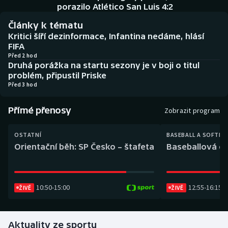
Baseball a softbal
Soutěže
porazilo Atlético San Luis 4:2
Články k tématu
Basketbal
Historické návraty
Kritici šíří dezinformace, Infantina nedáme, hlásí
FIFA
Biatlon
Aplikace ČT sport
Před 2 hod
Druhá porážka na startu sezony je v boji o titul
problém, připustil Priske
Boby a skeleton
AZ kvíz
Před 3 hod
Box
Přímé přenosy
Zobrazit program
Curling
OSTATNÍ
BASEBALL A SOFTBA
Orientační běh: SP Česko – štafeta
Baseballová ex
Dostihy
Florbal
10:50
-
15:00
12:55
-
16:15
ŽIVĚ
ŽIVĚ
Futsal
Aktuality ze sportu
Golf