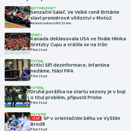
MOTORSPORT
Senzační Salač. Ve Velké ceně Británie
Gymnastika
slaví premiérové vítězství v Moto2
Aktualizováno před 23 min
Házená
HOKEJ
Kanada deklasovala USA ve finále Hlinka
Jezdectví
Gretzky Cupu a vrátila se na trůn
Před 2 hod
Judo
FOTBAL
Kritici šíří dezinformace, Infantina
Krasobruslení
nedáme, hlásí FIFA
Před 2 hod
Lezení
FOTBAL
Druhá porážka na startu sezony je v boji
Lyže a snowboard
o titul problém, připustil Priske
Před 3 hod
Moderní pětiboj
OSTATNÍ
SP v orientačním běhu ve Vyšším
ŽIVĚ
Brodě
Motorsport
Před 3 hod