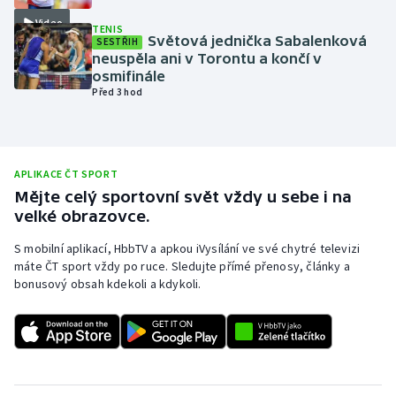
Video
Olympijské hry
TENIS
Světová jednička Sabalenková
SESTŘIH
neuspěla ani v Torontu a končí v
Parasport
osmifinále
Před 3 hod
Plavání
Plážový volejbal
APLIKACE ČT SPORT
Ragby
Mějte celý sportovní svět vždy u sebe i na
velké obrazovce.
Rychlobruslení
S mobilní aplikací, HbbTV a apkou iVysílání ve své chytré televizi
máte ČT sport vždy po ruce. Sledujte přímé přenosy, články a
Rychlostní kanoistika
bonusový obsah kdekoli a kdykoli.
Short track
Sportovní střelba