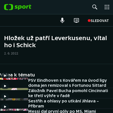
POPULÁRNÍ
SLEDOVAT
Fotbal
Hložek už patří Leverkusenu, vítal
ho i Schick
Hokej
2. 6. 2022
Tenis
Atletika
Videa k tématu
Cyklistika
PSV Eindhoven s Kovářem na úvod ligy
doma jen remizoval s Fortunou Sittard
Záložník Pavel Bucha pomohl Cincinnati
DALŠÍ SPORTY
ke třetí výhře v řadě
Sestřih a ohlasy po utkání Jihlava –
Americký fotbal
NEPŘEHLÉDNĚTE
Příbram
Messi dal první góly po MS, Miami