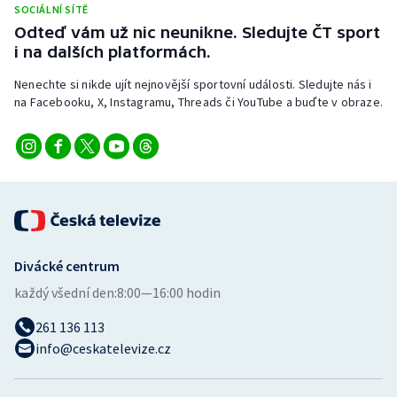
SOCIÁLNÍ SÍTĚ
Stolní tenis
Odteď vám už nic neunikne. Sledujte ČT sport
i na dalších platformách.
Triatlon
Nenechte si nikde ujít nejnovější sportovní události. Sledujte nás i
Veslování
na Facebooku, X, Instagramu, Threads či YouTube a buďte v obraze.
Vodní slalom
Volejbal
Ostatní
Divácké centrum
každý všední den:
8:00—16:00 hodin
261 136 113
info@ceskatelevize.cz