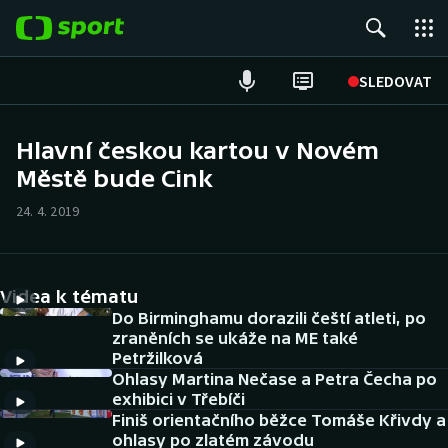
POPULÁRNÍ
SLEDOVAT
Fotbal
Hlavní českou kartou v Novém
Městě bude Cink
Hokej
24. 4. 2019
Tenis
Atletika
Videa k tématu
Cyklistika
Do Birminghamu dorazili čeští atleti, po
zraněních se ukáže na ME také
Petržilková
DALŠÍ SPORTY
Ohlasy Martina Nečase a Petra Čecha po
exhibici v Třebíči
Americký fotbal
NEPŘEHLÉDNĚTE
Finiš orientačního běžce Tomáše Křivdy a
ohlasy po zlatém závodu