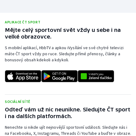
Olympijské hry
APLIKACE ČT SPORT
Parasport
Mějte celý sportovní svět vždy u sebe i na
velké obrazovce.
Plavání
S mobilní aplikací, HbbTV a apkou iVysílání ve své chytré televizi
Plážový volejbal
máte ČT sport vždy po ruce. Sledujte přímé přenosy, články a
bonusový obsah kdekoli a kdykoli.
Ragby
Rychlobruslení
Rychlostní kanoistika
SOCIÁLNÍ SÍTĚ
Odteď vám už nic neunikne. Sledujte ČT sport
Short track
i na dalších platformách.
Sportovní střelba
Nenechte si nikde ujít nejnovější sportovní události. Sledujte nás i
na Facebooku, X, Instagramu, Threads či YouTube a buďte v obraze.