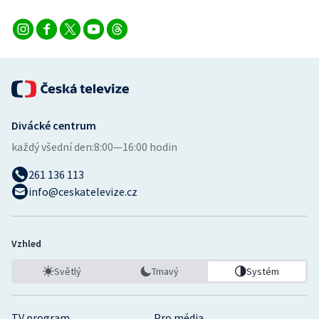
Stolní tenis
Triatlon
Veslování
Vodní slalom
Divácké centrum
každý všední den:
8:00—16:00 hodin
Volejbal
261 136 113
Ostatní
info@ceskatelevize.cz
Vzhled
Světlý
Tmavý
Systém
TV program
Pro média