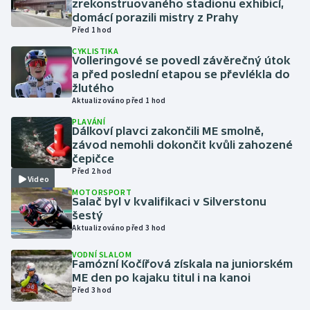
zrekonstruovaného stadionu exhibicí,
domácí porazili mistry z Prahy
Před 1 hod
Gymnastika
CYKLISTIKA
Volleringové se povedl závěrečný útok
Házená
a před poslední etapou se převlékla do
žlutého
Jezdectví
Aktualizováno před 1 hod
PLAVÁNÍ
Dálkoví plavci zakončili ME smolně,
Judo
závod nemohli dokončit kvůli zahozené
čepičce
Krasobruslení
Před 2 hod
Video
MOTORSPORT
Lezení
Salač byl v kvalifikaci v Silverstonu
šestý
Aktualizováno před 3 hod
Lyže a snowboard
VODNÍ SLALOM
Moderní pětiboj
Famózní Kočířová získala na juniorském
ME den po kajaku titul i na kanoi
Před 3 hod
Motorsport