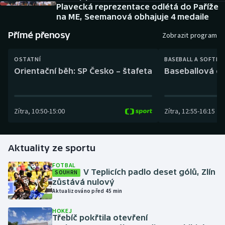
Baseball a softbal
Soutěže
Plavecká reprezentace odlétá do Paříže
na ME, Seemanová obhajuje 4 medaile
Basketbal
Historické návraty
Přímé přenosy
Zobrazit program
Biatlon
Aplikace ČT sport
OSTATNÍ
BASEBALL A SOFTBA
Orientační běh: SP Česko – štafeta
Baseballová ex
Boby a skeleton
AZ kvíz
Box
Zítra
,
10:50
-
15:00
Zítra
,
12:55
-
16:15
Curling
Aktuality ze sportu
Dostihy
FOTBAL
V Teplicích padlo deset gólů, Zlín
SOUHRN
Florbal
zůstává nulový
Aktualizováno před 45 min
Futsal
HOKEJ
Třebíč pokřtila otevření
Golf