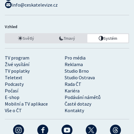
info@ceskatelevize.cz
Vzhled
Světlý
Tmavý
Systém
TV program
Pro média
Živé vysílání
Reklama
TV poplatky
Studio Brno
Teletext
Studio Ostrava
Podcasty
Rada ČT
Počasí
Kariéra
E-shop
Podávání námětů
Mobilní a TV aplikace
Časté dotazy
Vše o ČT
Kontakty