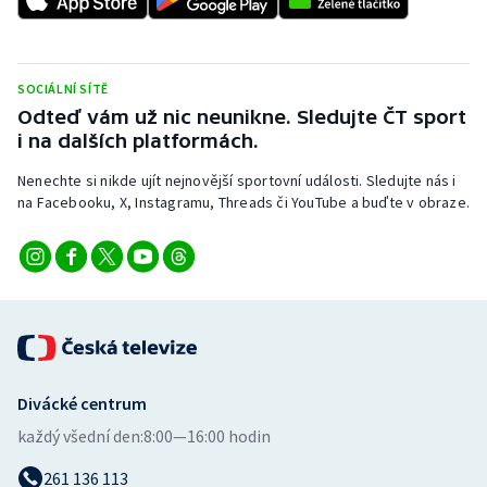
Stolní tenis
Triatlon
SOCIÁLNÍ SÍTĚ
Odteď vám už nic neunikne. Sledujte ČT sport
Veslování
i na dalších platformách.
Vodní slalom
Nenechte si nikde ujít nejnovější sportovní události. Sledujte nás i
na Facebooku, X, Instagramu, Threads či YouTube a buďte v obraze.
Volejbal
Ostatní
Divácké centrum
každý všední den:
8:00—16:00 hodin
261 136 113