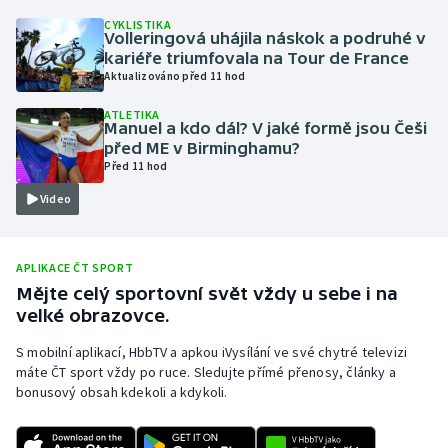
CYKLISTIKA
Olympijské hry
Volleringová uhájila náskok a podruhé v
kariéře triumfovala na Tour de France
Parasport
Aktualizováno před 11 hod
ATLETIKA
Plavání
Manuel a kdo dál? V jaké formě jsou Češi
před ME v Birminghamu?
Před 11 hod
Plážový volejbal
Video
Ragby
Rychlobruslení
APLIKACE ČT SPORT
Mějte celý sportovní svět vždy u sebe i na
velké obrazovce.
Rychlostní kanoistika
S mobilní aplikací, HbbTV a apkou iVysílání ve své chytré televizi
Short track
máte ČT sport vždy po ruce. Sledujte přímé přenosy, články a
bonusový obsah kdekoli a kdykoli.
Sportovní střelba