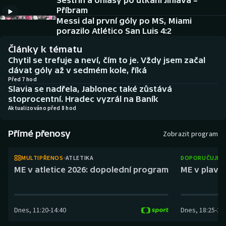
Sestřih a ohlasy po utkání Jihlava –
Baseball a softbal
Soutěže
Příbram
Messi dal první góly po MS, Miami
Basketbal
Historické návraty
porazilo Atlético San Luis 4:2
Články k tématu
Biatlon
Aplikace ČT sport
Chytil se trefuje a neví, čím to je. Vždy jsem začal
dávat góly až v sedmém kole, říká
Boby a skeleton
AZ kvíz
Před 7 hod
Slavia se nadřela, Jablonec také zůstává
stoprocentní. Hradec vyzrál na Baník
Box
Aktualizováno před 8 hod
Curling
Přímé přenosy
Zobrazit program
Dostihy
MULTIPŘENOS
ATLETIKA
DOPORUČUJEM
ME v atletice 2026: dopolední program
ME v plaván
Florbal
Futsal
Dnes
,
11:20
-
14:40
Dnes
,
18:25
-
21
Golf