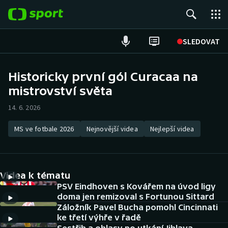
POPULÁRNÍ
SLEDOVAT
Fotbal
Historicky první gól Curacaa na
mistrovství světa
Hokej
14. 6. 2026
Tenis
MS ve fotbale 2026
Nejnovější videa
Nejlepší videa
Atletika
Cyklistika
Videa k tématu
DALŠÍ SPORTY
PSV Eindhoven s Kovářem na úvod ligy
doma jen remizoval s Fortunou Sittard
Záložník Pavel Bucha pomohl Cincinnati
Americký fotbal
NEPŘEHLÉDNĚTE
ke třetí výhře v řadě