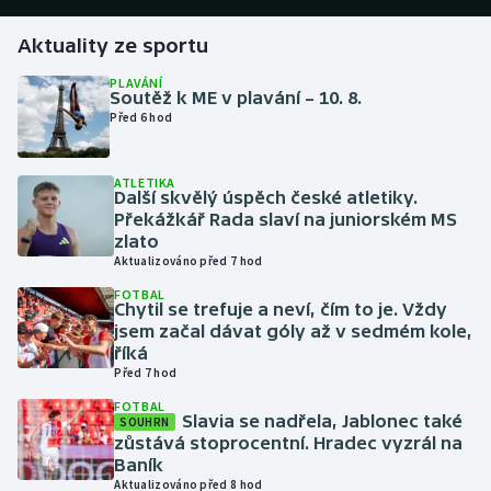
Aktuality ze sportu
Gymnastika
PLAVÁNÍ
Soutěž k ME v plavání – 10. 8.
Házená
Před 6 hod
Jezdectví
ATLETIKA
Další skvělý úspěch české atletiky.
Judo
Překážkář Rada slaví na juniorském MS
zlato
Krasobruslení
Aktualizováno před 7 hod
FOTBAL
Chytil se trefuje a neví, čím to je. Vždy
Lezení
jsem začal dávat góly až v sedmém kole,
říká
Lyže a snowboard
Před 7 hod
FOTBAL
Moderní pětiboj
Slavia se nadřela, Jablonec také
SOUHRN
zůstává stoprocentní. Hradec vyzrál na
Baník
Motorsport
Aktualizováno před 8 hod