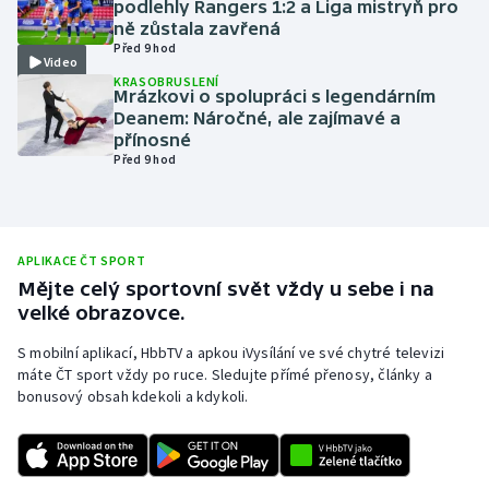
podlehly Rangers 1:2 a Liga mistryň pro
ně zůstala zavřená
Olympijské hry
Před 9 hod
Video
KRASOBRUSLENÍ
Parasport
Mrázkovi o spolupráci s legendárním
Deanem: Náročné, ale zajímavé a
Plavání
přínosné
Před 9 hod
Plážový volejbal
Ragby
APLIKACE ČT SPORT
Mějte celý sportovní svět vždy u sebe i na
Rychlobruslení
velké obrazovce.
Rychlostní kanoistika
S mobilní aplikací, HbbTV a apkou iVysílání ve své chytré televizi
máte ČT sport vždy po ruce. Sledujte přímé přenosy, články a
bonusový obsah kdekoli a kdykoli.
Short track
Sportovní střelba