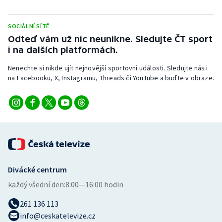
Stolní tenis
SOCIÁLNÍ SÍTĚ
Triatlon
Odteď vám už nic neunikne. Sledujte ČT sport
i na dalších platformách.
Veslování
Nenechte si nikde ujít nejnovější sportovní události. Sledujte nás i
Vodní slalom
na Facebooku, X, Instagramu, Threads či YouTube a buďte v obraze.
Volejbal
Ostatní
Divácké centrum
každý všední den:
8:00—16:00 hodin
261 136 113
info@ceskatelevize.cz