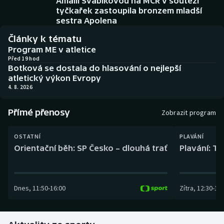
Amálii Švábíkovou na MČR v soutěži
Baseball a softbal
Soutěže
tyčkařek zastoupila bronzem mladší
sestra Apolena
Basketbal
Historické návraty
Články k tématu
Program ME v atletice
Biatlon
Aplikace ČT sport
Před 19 hod
Botková se dostala do hlasování o nejlepší
atletický výkon Evropy
Boby a skeleton
AZ kvíz
4. 8. 2026
Box
Přímé přenosy
Zobrazit program
Curling
OSTATNÍ
PLAVÁNÍ
Orientační běh: SP Česko – dlouhá trať
Plavání: TK
Dostihy
Florbal
Dnes
,
11:50
-
16:00
Zítra
,
12:30
-
13:
Futsal
Golf