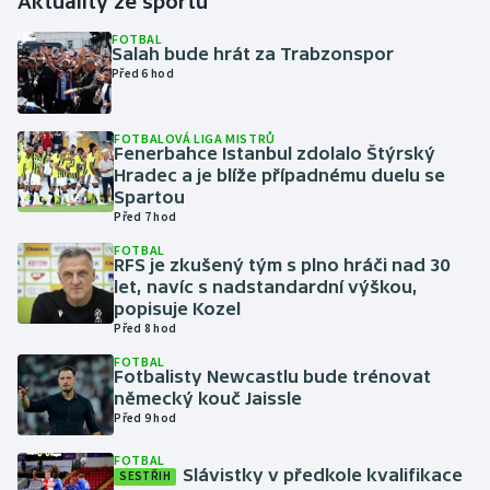
Aktuality ze sportu
FOTBAL
Gymnastika
Salah bude hrát za Trabzonspor
Před 6 hod
Házená
FOTBALOVÁ LIGA MISTRŮ
Fenerbahce Istanbul zdolalo Štýrský
Jezdectví
Hradec a je blíže případnému duelu se
Spartou
Judo
Před 7 hod
FOTBAL
Krasobruslení
RFS je zkušený tým s plno hráči nad 30
let, navíc s nadstandardní výškou,
popisuje Kozel
Lezení
Před 8 hod
FOTBAL
Lyže a snowboard
Fotbalisty Newcastlu bude trénovat
německý kouč Jaissle
Moderní pětiboj
Před 9 hod
FOTBAL
Motorsport
Slávistky v předkole kvalifikace
SESTŘIH