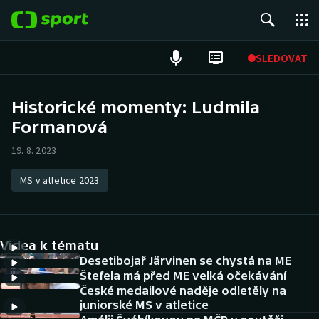
POPULÁRNÍ
SLEDOVAT
Fotbal
Historické momenty: Ludmila
Formanová
Hokej
19. 8. 2023
Tenis
MS v atletice 2023
Atletika
Cyklistika
Videa k tématu
DALŠÍ SPORTY
Desetibojař Järvinen se chystá na ME
Štefela má před ME velká očekávání
České medailové naděje odletěly na
Americký fotbal
NEPŘEHLÉDNĚTE
juniorské MS v atletice