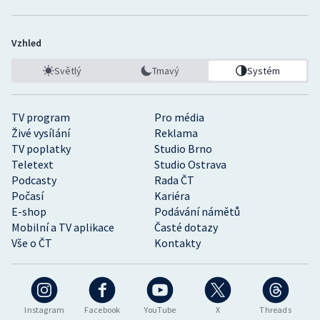
Vzhled
Světlý
Tmavý
Systém
TV program
Pro média
Živé vysílání
Reklama
TV poplatky
Studio Brno
Teletext
Studio Ostrava
Podcasty
Rada ČT
Počasí
Kariéra
E-shop
Podávání námětů
Mobilní a TV aplikace
Časté dotazy
Vše o ČT
Kontakty
Instagram
Facebook
YouTube
X
Threads