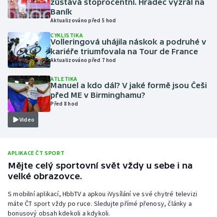
zůstává stoprocentní. Hradec vyzrál na
Baník
Olympijské hry
Aktualizováno před 5 hod
CYKLISTIKA
Parasport
Volleringová uhájila náskok a podruhé v
kariéře triumfovala na Tour de France
Plavání
Aktualizováno před 7 hod
ATLETIKA
Plážový volejbal
Manuel a kdo dál? V jaké formě jsou Češi
před ME v Birminghamu?
Před 8 hod
Ragby
Video
Rychlobruslení
Rychlostní kanoistika
APLIKACE ČT SPORT
Mějte celý sportovní svět vždy u sebe i na
velké obrazovce.
Short track
S mobilní aplikací, HbbTV a apkou iVysílání ve své chytré televizi
Sportovní střelba
máte ČT sport vždy po ruce. Sledujte přímé přenosy, články a
bonusový obsah kdekoli a kdykoli.