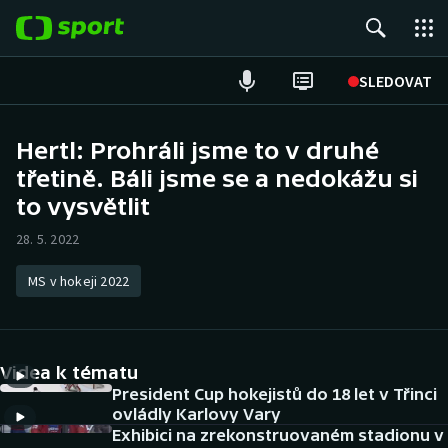
POPULÁRNÍ
SLEDOVAT
Fotbal
Hertl: Prohráli jsme to v druhé
třetině. Báli jsme se a nedokážu si
Hokej
to vysvětlit
Tenis
28. 5. 2022
Atletika
MS v hokeji 2022
Cyklistika
DALŠÍ SPORTY
Videa k tématu
President Cup hokejistů do 18 let v Třinci
Americký fotbal
NEPŘEHLÉDNĚTE
ovládly Karlovy Vary
Exhibici na zrekonstruovaném stadionu v