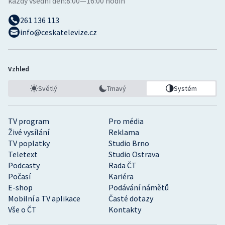
každý všední den:
8:00—16:00 hodin
261 136 113
info@ceskatelevize.cz
Vzhled
Světlý
Tmavý
Systém
TV program
Pro média
Živé vysílání
Reklama
TV poplatky
Studio Brno
Teletext
Studio Ostrava
Podcasty
Rada ČT
Počasí
Kariéra
E-shop
Podávání námětů
Mobilní a TV aplikace
Časté dotazy
Vše o ČT
Kontakty