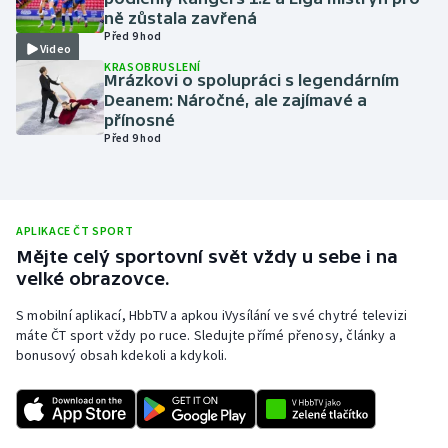
ně zůstala zavřená
Olympijské hry
Před 9 hod
Video
KRASOBRUSLENÍ
Parasport
Mrázkovi o spolupráci s legendárním
Deanem: Náročné, ale zajímavé a
přínosné
Plavání
Před 9 hod
Plážový volejbal
Ragby
APLIKACE ČT SPORT
Mějte celý sportovní svět vždy u sebe i na
Rychlobruslení
velké obrazovce.
S mobilní aplikací, HbbTV a apkou iVysílání ve své chytré televizi
Rychlostní kanoistika
máte ČT sport vždy po ruce. Sledujte přímé přenosy, články a
bonusový obsah kdekoli a kdykoli.
Short track
Sportovní střelba