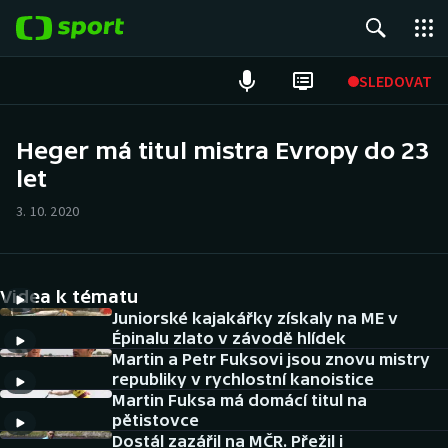
POPULÁRNÍ
SLEDOVAT
Fotbal
Heger má titul mistra Evropy do 23
let
Hokej
3. 10. 2020
Tenis
Atletika
Videa k tématu
Cyklistika
Juniorské kajakářky získaly na ME v
Épinalu zlato v závodě hlídek
Martin a Petr Fuksovi jsou znovu mistry
DALŠÍ SPORTY
republiky v rychlostní kanoistice
Martin Fuksa má domácí titul na
Americký fotbal
NEPŘEHLÉDNĚTE
pětistovce
Dostál zazářil na MČR. Přežil i