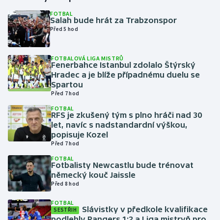
FOTBAL
Salah bude hrát za Trabzonspor
Gymnastika
Před 5 hod
Házená
FOTBALOVÁ LIGA MISTRŮ
Fenerbahce Istanbul zdolalo Štýrský
Jezdectví
Hradec a je blíže případnému duelu se
Spartou
Judo
Před 7 hod
FOTBAL
RFS je zkušený tým s plno hráči nad 30
Krasobruslení
let, navíc s nadstandardní výškou,
popisuje Kozel
Lezení
Před 7 hod
FOTBAL
Lyže a snowboard
Fotbalisty Newcastlu bude trénovat
německý kouč Jaissle
Před 8 hod
Moderní pětiboj
FOTBAL
Slávistky v předkole kvalifikace
Motorsport
SESTŘIH
podlehly Rangers 1:2 a Liga mistryň pro