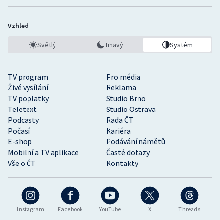
Vzhled
Světlý
Tmavý
Systém
TV program
Pro média
Živé vysílání
Reklama
TV poplatky
Studio Brno
Teletext
Studio Ostrava
Podcasty
Rada ČT
Počasí
Kariéra
E-shop
Podávání námětů
Mobilní a TV aplikace
Časté dotazy
Vše o ČT
Kontakty
Instagram
Facebook
YouTube
X
Threads