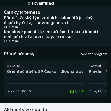
Baseball a softbal
Soutěže
diskvalifikaci
Články k tématu
Basketbal
Historické návraty
Přindiš: Český tým vodních slalomářů je silný,
úspěchy čekají i novou generaci
Biatlon
Aplikace ČT sport
28. 7. 2026
Kneblové pomohl k senzačnímu titulu na kánoi i
neúspěch v časovce kayakcrossu
Boby a skeleton
AZ kvíz
27. 7. 2026
Box
Přímé přenosy
Zobrazit program
Curling
OSTATNÍ
PLAVÁNÍ
Orientační běh: SP Česko – dlouhá trať
Plavání: TK
Dostihy
Florbal
Dnes
,
11:50
-
16:00
Zítra
,
12:30
-
13:
Futsal
Aktuality ze sportu
Golf