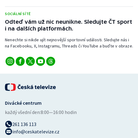
Stolní tenis
SOCIÁLNÍ SÍTĚ
Triatlon
Odteď vám už nic neunikne. Sledujte ČT sport
i na dalších platformách.
Veslování
Nenechte si nikde ujít nejnovější sportovní události. Sledujte nás i
na Facebooku, X, Instagramu, Threads či YouTube a buďte v obraze.
Vodní slalom
Volejbal
Ostatní
Divácké centrum
každý všední den:
8:00—16:00 hodin
261 136 113
info@ceskatelevize.cz