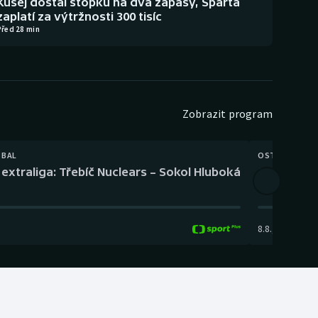
Kušej dostal stopku na dva zápasy, Sparta
zaplatí za výtržnosti 300 tisíc
Před 28 min
Zobrazit program
TBAL
OSTATNÍ
extraliga: Třebíč Nuclears – Sokol Hluboká
Orientační
8.8.
,
14:00
-
17: