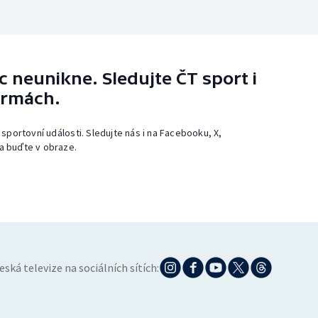
 neunikne. Sledujte ČT sport i
ormách.
 sportovní události. Sledujte nás i na Facebooku, X,
a buďte v obraze.
eská televize na sociálních sítích: