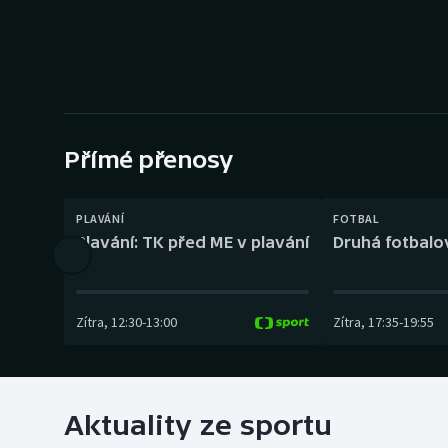
Curling
Dostihy
Florbal
Futsal
Přímé přenosy
Golf
PLAVÁNÍ
FOTBAL
Plavání: TK před ME v plavání
Druhá fotbalov
Gymnastika
Zítra
,
12:30
-
13:00
Zítra
,
17:35
-
19:55
Aktuality ze sportu