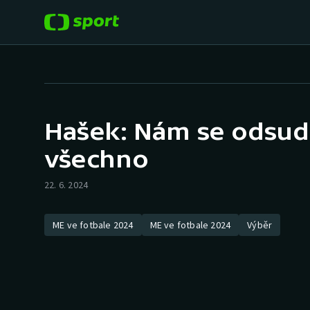
POPULÁRNÍ
DALŠÍ SPORTY
Fotbal
Americký fotbal
Hašek: Nám se odsud 
Hokej
Baseball a softbal
všechno
Tenis
Basketbal
22. 6. 2024
Atletika
Biatlon
ME ve fotbale 2024
ME ve fotbale 2024
Výběr
Cyklistika
Boby a skeleton
Box