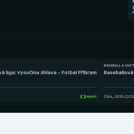
Moderní pětiboj
Triatlon
Motorsport
Veslování
Olympijské hry
Vodní slalom
Parasport
Volejbal
Plavání
Ostatní
BASEBALL A SOF
á liga: Vysočina Jihlava – Fotbal Příbram
Baseballová 
Plážový volejbal
Zítra
,
18:55
-
22:15