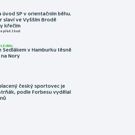
 úvod SP v orientačním běhu.
r slaví ve Vyšším Brodě
y křečím
o před 1 hod
OLEJBAL
e Sedlákem v Hamburku těsně
i na Nory
placený český sportovec je
trňák, podle Forbesu vydělal
onů