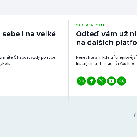
SOCIÁLNÍ SÍTĚ
 sebe i na velké
Odteď vám už nic
na dalších platf
izi máte ČT sport vždy po ruce.
Nenechte si nikde ujít nejnovější
ykoli.
Instagramu, Threads či YouTube 
Č