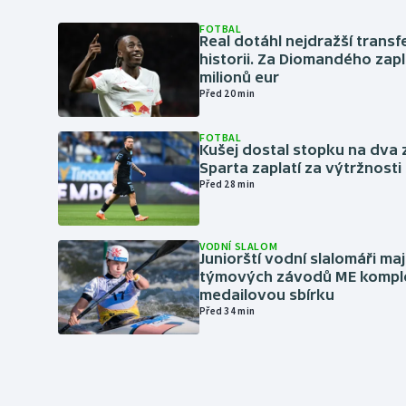
FOTBAL
Real dotáhl nejdražší transf
historii. Za Diomandého zapla
milionů eur
Před 20 min
FOTBAL
Kušej dostal stopku na dva 
Sparta zaplatí za výtržnosti 
Před 28 min
VODNÍ SLALOM
Juniorští vodní slalomáři maj
týmových závodů ME kompl
medailovou sbírku
Před 34 min