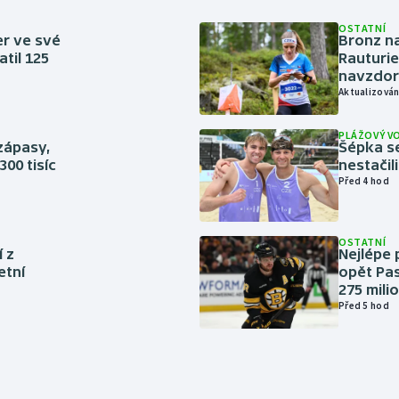
OSTATNÍ
er ve své
Bronz na
til 125
Rauturie
navzdor
Aktualizován
PLÁŽOVÝ V
zápasy,
Šépka s
300 tisíc
nestačil
Před 4 hod
OSTATNÍ
í z
Nejlépe 
etní
opět Pas
275 mili
Před 5 hod