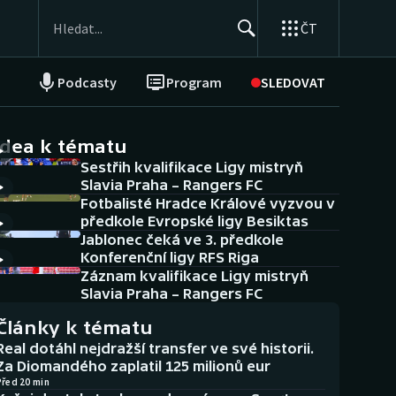
ČT
Podcasty
Program
SLEDOVAT
NEPŘEHLÉDNĚTE
Soutěže
idea k tématu
Sestřih kvalifikace Ligy mistryň
Historické návraty
Slavia Praha – Rangers FC
Fotbalisté Hradce Králové vyzvou v
Aplikace ČT sport
předkole Evropské ligy Besiktas
Jablonec čeká ve 3. předkole
AZ kvíz
Konferenční ligy RFS Riga
Záznam kvalifikace Ligy mistryň
Slavia Praha – Rangers FC
Články k tématu
Real dotáhl nejdražší transfer ve své historii.
Za Diomandého zaplatil 125 milionů eur
Před 20 min