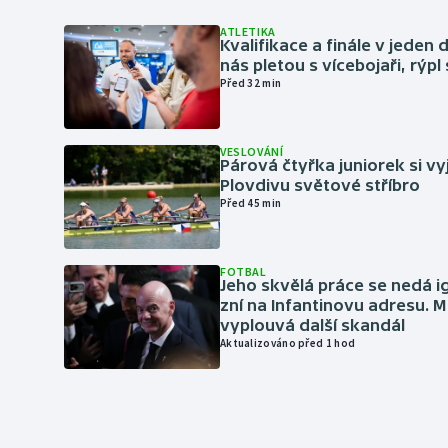
ATLETIKA
Kvalifikace a finále v jeden d
nás pletou s vícebojaři, rýpl
Před 32 min
VESLOVÁNÍ
Párová čtyřka juniorek si vy
Plovdivu světové stříbro
Před 45 min
FOTBAL
Jeho skvělá práce se nedá i
zní na Infantinovu adresu. M
vyplouvá další skandál
Aktualizováno před 1 hod