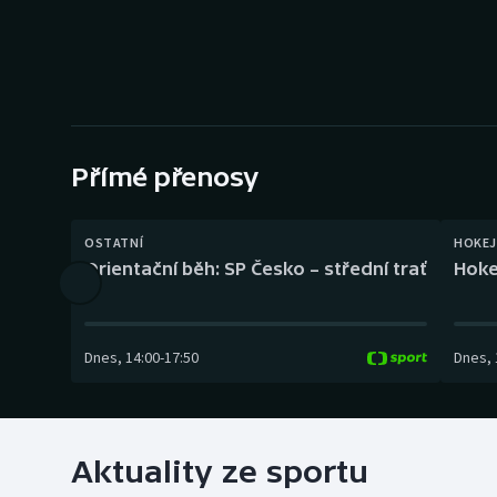
Curling
Dostihy
Florbal
Futsal
Přímé přenosy
Golf
OSTATNÍ
HOKEJ
Orientační běh: SP Česko – střední trať
Hoke
Gymnastika
Dnes
,
14:00
-
17:50
Dnes
,
Aktuality ze sportu