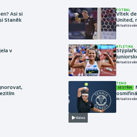
FOTBAL
en? Asi si
Vítek de
 si Staněk
United, 
Aktualizován
ATLETIKA
jela v
Stýplařk
juniors
Aktualizován
TENIS
gnorovat,
SESTŘIH
ezitím
osmifiná
Aktualizován
Video