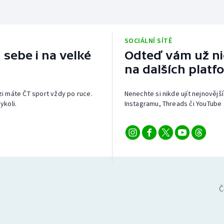
SOCIÁLNÍ SÍTĚ
 sebe i na velké
Odteď vám už nic
na dalších platf
izi máte ČT sport vždy po ruce.
Nenechte si nikde ujít nejnovější
ykoli.
Instagramu, Threads či YouTube 
Č