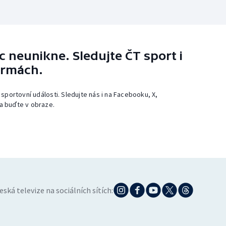
 neunikne. Sledujte ČT sport i
ormách.
 sportovní události. Sledujte nás i na Facebooku, X,
a buďte v obraze.
eská televize na sociálních sítích: