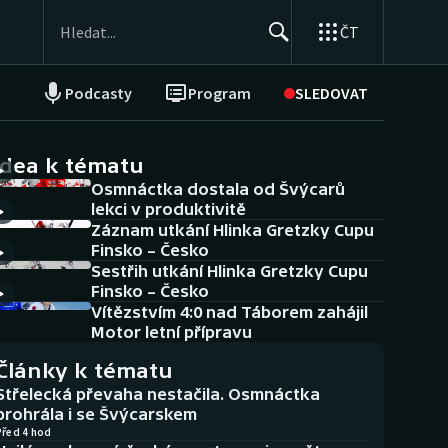
ČT
Podcasty
Program
SLEDOVAT
NEPŘEHLÉDNĚTE
Soutěže
idea k tématu
Osmnáctka dostala od Švýcarů
Historické návraty
lekci v produktivitě
Záznam utkání Hlinka Gretzky Cupu
Aplikace ČT sport
Finsko – Česko
Sestřih utkání Hlinka Gretzky Cupu
AZ kvíz
Finsko – Česko
Vítězstvím 4:0 nad Táborem zahájil
Motor letní přípravu
Články k tématu
Střelecká převaha nestačila. Osmnáctka
prohrála i se Švýcarskem
Před 4 hod