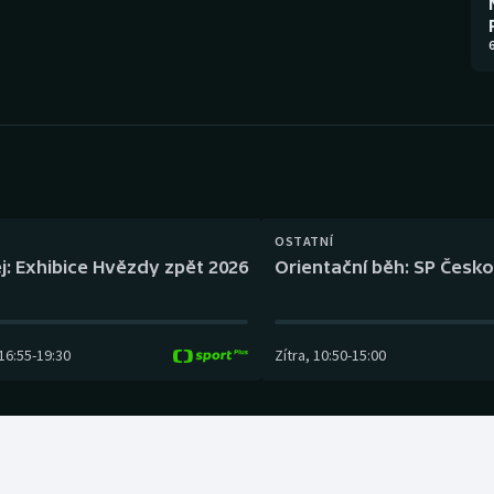
Moderní pětiboj
Triatlon
6
Motorsport
Veslování
Olympijské hry
Vodní slalom
Parasport
Volejbal
Plavání
Ostatní
OSTATNÍ
j: Exhibice Hvězdy zpět 2026
Orientační běh: SP Česko
Plážový volejbal
16:55
-
19:30
Zítra
,
10:50
-
15:00