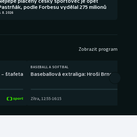
Nejlépe placený český sportovec je opět
Pastrňák, podle Forbesu vydělal 275 milionů
. 8. 2026
Zobrazit program
BASEBALL A SOFTBAL
 – štafeta
Baseballová extraliga: Hroši Brno – Eagles
Zítra
,
12:55
-
16:15