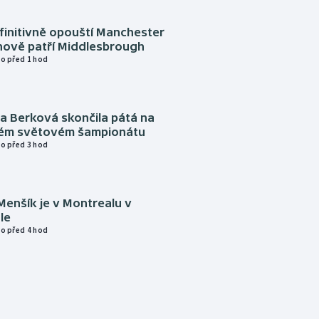
finitivně opouští Manchester
nově patří Middlesbrough
o před 1 hod
a Berková skončila pátá na
kém světovém šampionátu
o před 3 hod
Menšík je v Montrealu v
le
o před 4 hod