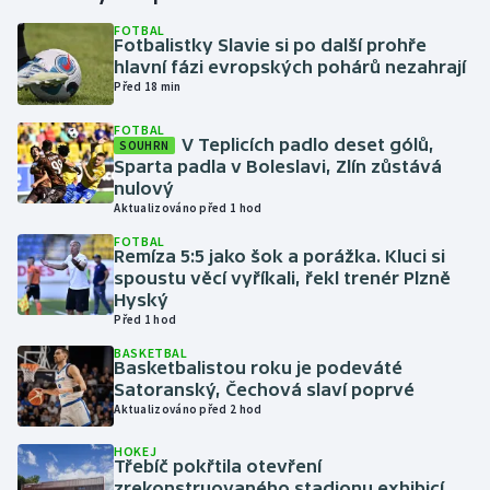
FOTBAL
Fotbalistky Slavie si po další prohře
Gymnastika
hlavní fázi evropských pohárů nezahrají
Před 18 min
Házená
FOTBAL
V Teplicích padlo deset gólů,
SOUHRN
Jezdectví
Sparta padla v Boleslavi, Zlín zůstává
nulový
Judo
Aktualizováno před 1 hod
FOTBAL
Remíza 5:5 jako šok a porážka. Kluci si
Krasobruslení
spoustu věcí vyříkali, řekl trenér Plzně
Hyský
Lezení
Před 1 hod
BASKETBAL
Lyže a snowboard
Basketbalistou roku je podeváté
Satoranský, Čechová slaví poprvé
Aktualizováno před 2 hod
Moderní pětiboj
HOKEJ
Třebíč pokřtila otevření
Motorsport
zrekonstruovaného stadionu exhibicí,