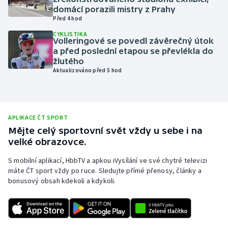
domácí porazili mistry z Prahy
Olympijské hry
Před 4 hod
CYKLISTIKA
Parasport
Volleringové se povedl závěrečný útok
a před poslední etapou se převlékla do
žlutého
Plavání
Aktualizováno před 5 hod
Plážový volejbal
Ragby
APLIKACE ČT SPORT
Mějte celý sportovní svět vždy u sebe i na
Rychlobruslení
velké obrazovce.
S mobilní aplikací, HbbTV a apkou iVysílání ve své chytré televizi
Rychlostní kanoistika
máte ČT sport vždy po ruce. Sledujte přímé přenosy, články a
bonusový obsah kdekoli a kdykoli.
Short track
Sportovní střelba