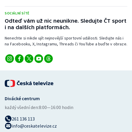
Stolní tenis
SOCIÁLNÍ SÍTĚ
Triatlon
Odteď vám už nic neunikne. Sledujte ČT sport
i na dalších platformách.
Veslování
Nenechte si nikde ujít nejnovější sportovní události. Sledujte nás i
na Facebooku, X, Instagramu, Threads či YouTube a buďte v obraze.
Vodní slalom
Volejbal
Ostatní
Divácké centrum
každý všední den:
8:00—16:00 hodin
261 136 113
info@ceskatelevize.cz