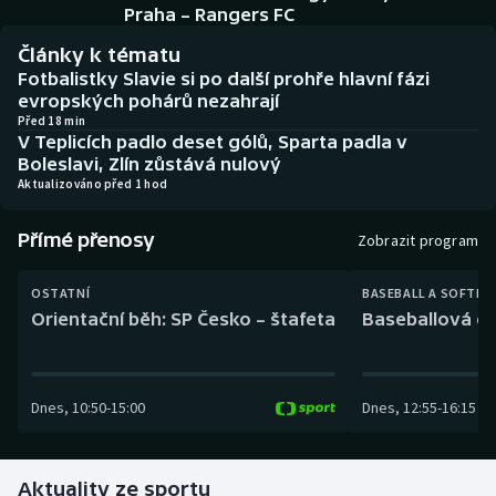
Baseball a softbal
Soutěže
Praha – Rangers FC
Články k tématu
Basketbal
Historické návraty
Fotbalistky Slavie si po další prohře hlavní fázi
evropských pohárů nezahrají
Biatlon
Aplikace ČT sport
Před 18 min
V Teplicích padlo deset gólů, Sparta padla v
Boleslavi, Zlín zůstává nulový
Boby a skeleton
AZ kvíz
Aktualizováno před 1 hod
Box
Přímé přenosy
Zobrazit program
Curling
OSTATNÍ
BASEBALL A SOFTBA
Orientační běh: SP Česko – štafeta
Baseballová ex
Dostihy
Florbal
Dnes
,
10:50
-
15:00
Dnes
,
12:55
-
16:15
Futsal
Aktuality ze sportu
Golf