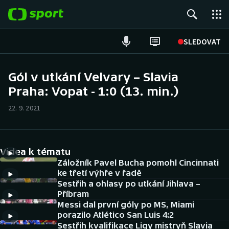
POPULÁRNÍ
SLEDOVAT
Fotbal
Gól v utkání Velvary – Slavia
Praha: Vopat - 1:0 (13. min.)
Hokej
22. 9. 2021
Tenis
Atletika
Videa k tématu
Cyklistika
Záložník Pavel Bucha pomohl Cincinnati
ke třetí výhře v řadě
Sestřih a ohlasy po utkání Jihlava –
DALŠÍ SPORTY
Příbram
Messi dal první góly po MS, Miami
Americký fotbal
NEPŘEHLÉDNĚTE
porazilo Atlético San Luis 4:2
Sestřih kvalifikace Ligy mistryň Slavia