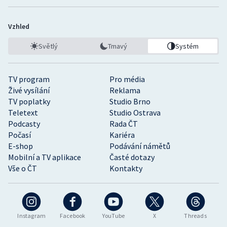
Vzhled
Světlý
Tmavý
Systém
TV program
Pro média
Živé vysílání
Reklama
TV poplatky
Studio Brno
Teletext
Studio Ostrava
Podcasty
Rada ČT
Počasí
Kariéra
E-shop
Podávání námětů
Mobilní a TV aplikace
Časté dotazy
Vše o ČT
Kontakty
Instagram
Facebook
YouTube
X
Threads