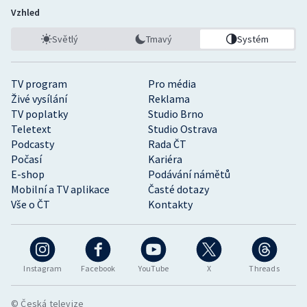
Vzhled
Světlý
Tmavý
Systém
TV program
Pro média
Živé vysílání
Reklama
TV poplatky
Studio Brno
Teletext
Studio Ostrava
Podcasty
Rada ČT
Počasí
Kariéra
E-shop
Podávání námětů
Mobilní a TV aplikace
Časté dotazy
Vše o ČT
Kontakty
Instagram
Facebook
YouTube
X
Threads
© Česká televize