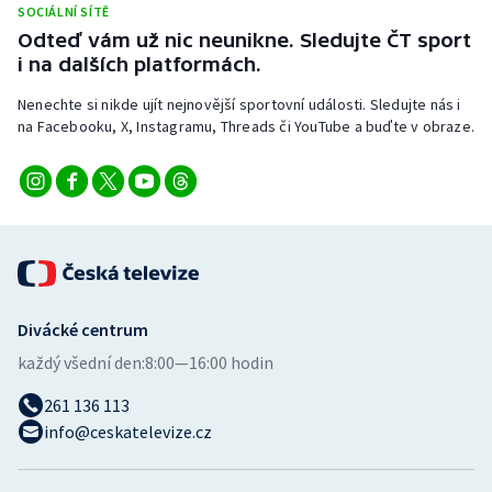
SOCIÁLNÍ SÍTĚ
Stolní tenis
Odteď vám už nic neunikne. Sledujte ČT sport
i na dalších platformách.
Triatlon
Nenechte si nikde ujít nejnovější sportovní události. Sledujte nás i
Veslování
na Facebooku, X, Instagramu, Threads či YouTube a buďte v obraze.
Vodní slalom
Volejbal
Ostatní
Divácké centrum
každý všední den:
8:00—16:00 hodin
261 136 113
info@ceskatelevize.cz