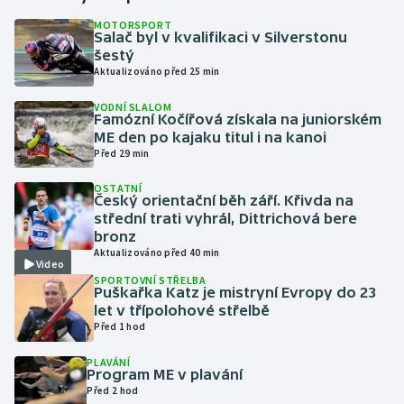
MOTORSPORT
Salač byl v kvalifikaci v Silverstonu
Gymnastika
šestý
Aktualizováno před 25 min
Házená
VODNÍ SLALOM
Famózní Kočířová získala na juniorském
Jezdectví
ME den po kajaku titul i na kanoi
Před 29 min
Judo
OSTATNÍ
Český orientační běh září. Křivda na
Krasobruslení
střední trati vyhrál, Dittrichová bere
bronz
Aktualizováno před 40 min
Lezení
Video
SPORTOVNÍ STŘELBA
Puškařka Katz je mistryní Evropy do 23
Lyže a snowboard
let v třípolohové střelbě
Před 1 hod
Moderní pětiboj
PLAVÁNÍ
Program ME v plavání
Motorsport
Před 2 hod