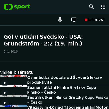
POPULÁRNÍ
SLEDOVAT
Fotbal
Gól v utkání Švédsko - USA:
Grundström - 2:2 (19. min.)
Hokej
5. 1. 2016
Tenis
Atletika
Videa k tématu
Cyklistika
Osmnáctka dostala od Švýcarů lekci v
produktivitě
Záznam utkání Hlinka Gretzky Cupu
DALŠÍ SPORTY
Finsko – Česko
Sestřih utkání Hlinka Gretzky Cupu Finsko
Americký fotbal
NEPŘEHLÉDNĚTE
– Česko
Vítězstvím 4:0 nad Táborem zahájil Motor