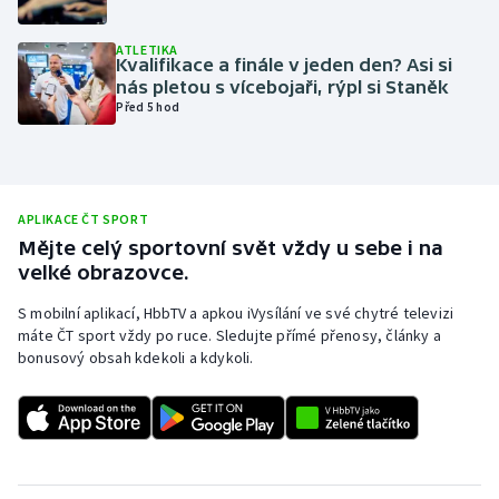
Olympijské hry
ATLETIKA
Kvalifikace a finále v jeden den? Asi si
Parasport
nás pletou s vícebojaři, rýpl si Staněk
Před 5 hod
Plavání
Plážový volejbal
APLIKACE ČT SPORT
Ragby
Mějte celý sportovní svět vždy u sebe i na
velké obrazovce.
Rychlobruslení
S mobilní aplikací, HbbTV a apkou iVysílání ve své chytré televizi
máte ČT sport vždy po ruce. Sledujte přímé přenosy, články a
Rychlostní kanoistika
bonusový obsah kdekoli a kdykoli.
Short track
Sportovní střelba