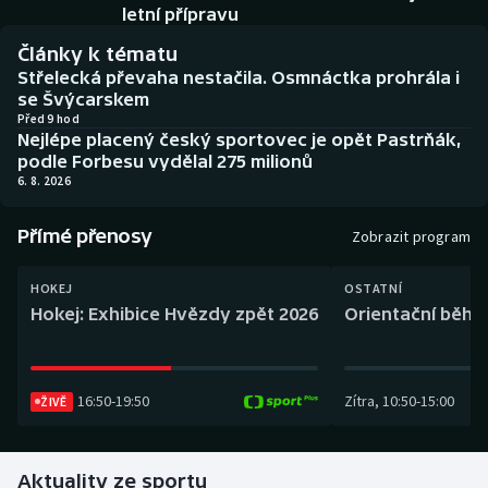
Baseball a softbal
Soutěže
letní přípravu
Články k tématu
Basketbal
Historické návraty
Střelecká převaha nestačila. Osmnáctka prohrála i
se Švýcarskem
Biatlon
Aplikace ČT sport
Před 9 hod
Nejlépe placený český sportovec je opět Pastrňák,
podle Forbesu vydělal 275 milionů
Boby a skeleton
AZ kvíz
6. 8. 2026
Box
Přímé přenosy
Zobrazit program
Curling
HOKEJ
OSTATNÍ
Hokej: Exhibice Hvězdy zpět 2026
Orientační běh: 
Dostihy
Florbal
16:50
-
19:50
Zítra
,
10:50
-
15:00
ŽIVĚ
Futsal
Aktuality ze sportu
Golf