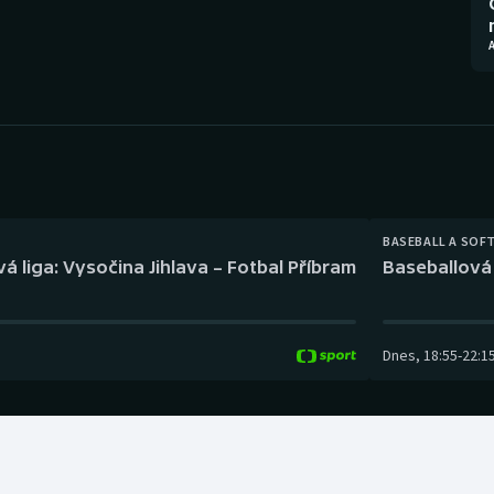
Moderní pětiboj
Triatlon
Motorsport
Veslování
Olympijské hry
Vodní slalom
Parasport
Volejbal
Plavání
Ostatní
BASEBALL A SOF
á liga: Vysočina Jihlava – Fotbal Příbram
Baseballová 
Plážový volejbal
Dnes
,
18:55
-
22:1