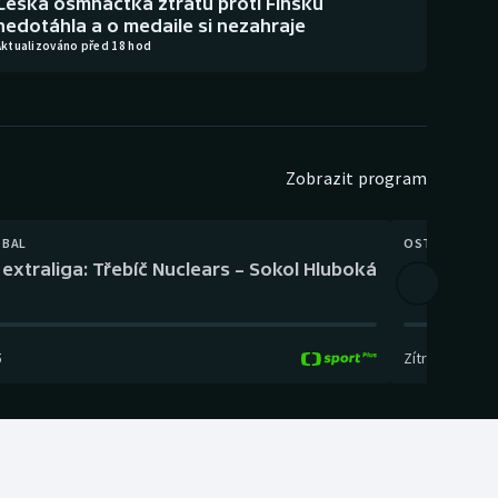
Česká osmnáctka ztrátu proti Finsku
nedotáhla a o medaile si nezahraje
Aktualizováno před 18 hod
Zobrazit program
TBAL
OSTATNÍ
extraliga: Třebíč Nuclears – Sokol Hluboká
Orientační
5
Zítra
,
14:00
-
17