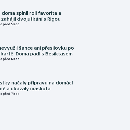
 doma splnil roli favorita a
zahájil dvojutkání s Rigou
o před 5 hod
evyužil šance ani přesilovku po
 kartě. Doma padl s Besiktasem
o před 6 hod
istky načaly přípravu na domácí
zně a ukázaly maskota
o před 7 hod