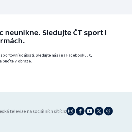
 neunikne. Sledujte ČT sport i
ormách.
 sportovní události. Sledujte nás i na Facebooku, X,
a buďte v obraze.
eská televize na sociálních sítích: