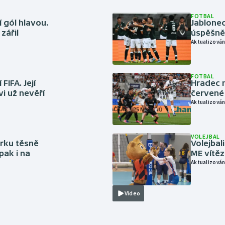
FOTBAL
 gól hlavou.
Jablonec
zářil
úspěšně 
Aktualizován
FOTBAL
FIFA. Její
Hradec n
vi už nevěří
červené
Aktualizován
VOLEJBAL
rku těsně
Volejbal
pak i na
ME vítě
Aktualizován
Video