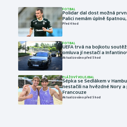
FOTBAL
Polidar dal dost možná první
Palici nemám úplně špatnou, 
Před 4 hod
FOTBAL
UEFA trvá na bojkotu soutěží 
omluva jí nestačí a Infantino
Aktualizováno před 5 hod
PLÁŽOVÝ VOLEJBAL
Šépka se Sedlákem v Hambu
nestačili na hvězdné Nory a 
Francouze
Aktualizováno před 5 hod