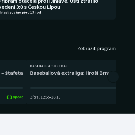
Příbram otáčela proti Jihlavě, Ústí ztratilo
vedení 3:0 s Českou Lípou
Aktualizováno před 13 hod
Zobrazit program
BASEBALL A SOFTBAL
 – štafeta
Baseballová extraliga: Hroši Brno – Eagles
Zítra
,
12:55
-
16:15