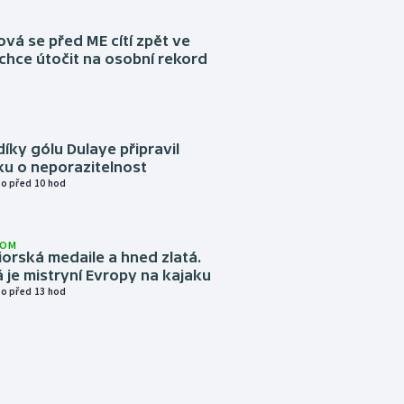
á se před ME cítí zpět ve
chce útočit na osobní rekord
díky gólu Dulaye připravil
ku o neporazitelnost
o před 10 hod
LOM
niorská medaile a hned zlatá.
 je mistryní Evropy na kajaku
o před 13 hod