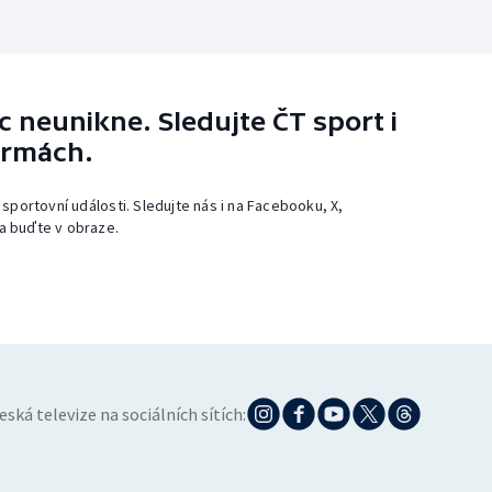
 neunikne. Sledujte ČT sport i
ormách.
 sportovní události. Sledujte nás i na Facebooku, X,
a buďte v obraze.
eská televize na sociálních sítích: