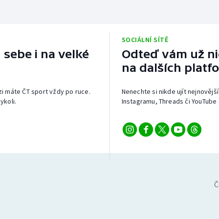
SOCIÁLNÍ SÍTĚ
 sebe i na velké
Odteď vám už nic
na dalších platf
izi máte ČT sport vždy po ruce.
Nenechte si nikde ujít nejnovější
ykoli.
Instagramu, Threads či YouTube 
Č