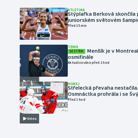
ATLETIKA
Stýplařka Berková skončila 
juniorském světovém šampi
Před 15 min
TENIS
Menšík je v Montrea
SESTŘIH
osmifinále
Aktualizováno před 1 hod
Video
HOKEJ
Střelecká převaha nestačila
Osmnáctka prohrála i se Šv
Před 1 hod
Video