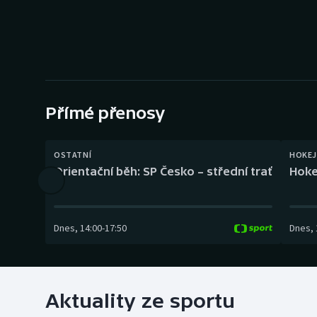
Curling
Dostihy
Florbal
Futsal
Přímé přenosy
Golf
OSTATNÍ
HOKEJ
Orientační běh: SP Česko – střední trať
Hoke
Gymnastika
Dnes
,
14:00
-
17:50
Dnes
,
Aktuality ze sportu