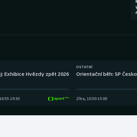
Moderní pětiboj
Triatlon
Motorsport
Veslování
Olympijské hry
Vodní slalom
Parasport
Volejbal
Plavání
Ostatní
OSTATNÍ
j: Exhibice Hvězdy zpět 2026
Orientační běh: SP Česko
Plážový volejbal
16:55
-
19:30
Zítra
,
10:50
-
15:00