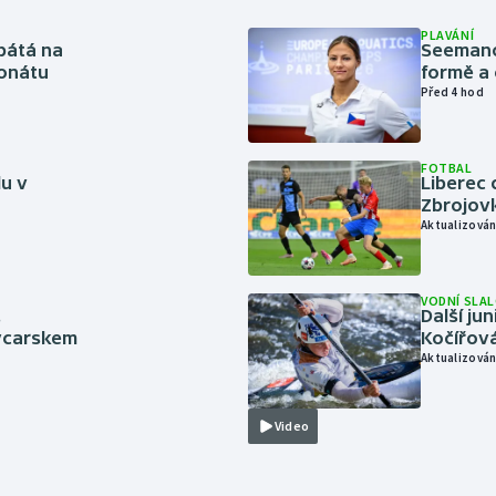
PLAVÁNÍ
pátá na
Seemanov
onátu
formě a 
Před 4 hod
FOTBAL
lu v
Liberec 
Zbrojov
Aktualizován
VODNÍ SLA
.
Další ju
ýcarskem
Kočířová
Aktualizován
Video