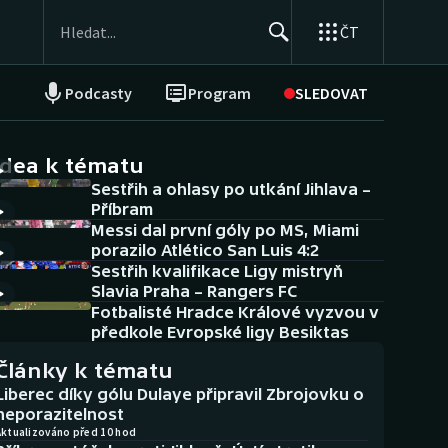
ČT
Podcasty
Program
SLEDOVAT
NEPŘEHLÉDNĚTE
Soutěže
idea k tématu
Sestřih a ohlasy po utkání Jihlava –
Historické návraty
Příbram
Messi dal první góly po MS, Miami
Aplikace ČT sport
porazilo Atlético San Luis 4:2
Sestřih kvalifikace Ligy mistryň
AZ kvíz
Slavia Praha – Rangers FC
Fotbalisté Hradce Králové vyzvou v
předkole Evropské ligy Besiktas
Články k tématu
Liberec díky gólu Dulaye připravil Zbrojovku o
neporazitelnost
Aktualizováno před 10 hod