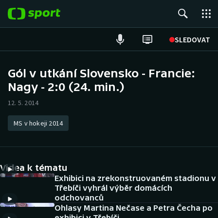
POPULÁRNÍ
SLEDOVAT
Fotbal
Gól v utkání Slovensko - Francie:
Nagy - 2:0 (24. min.)
Hokej
12. 5. 2014
Tenis
MS v hokeji 2014
Atletika
Cyklistika
Videa k tématu
DALŠÍ SPORTY
Exhibici na zrekonstruovaném stadionu v
Třebíči vyhrál výběr domácích
odchovanců
Americký fotbal
NEPŘEHLÉDNĚTE
Ohlasy Martina Nečase a Petra Čecha po
exhibici v Třebíči