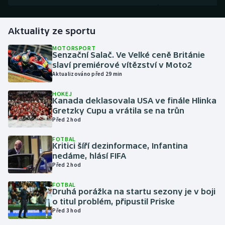
Gymnastika
Aktuality ze sportu
Házená
MOTORSPORT
Senzační Salač. Ve Velké ceně Británie
slaví premiérové vítězství v Moto2
Jezdectví
Aktualizováno před 29 min
HOKEJ
Judo
Kanada deklasovala USA ve finále Hlinka
Gretzky Cupu a vrátila se na trůn
Krasobruslení
Před 2 hod
FOTBAL
Lezení
Kritici šíří dezinformace, Infantina
nedáme, hlásí FIFA
Před 2 hod
Lyže a snowboard
FOTBAL
Moderní pětiboj
Druhá porážka na startu sezony je v boji
o titul problém, připustil Priske
Před 3 hod
Motorsport