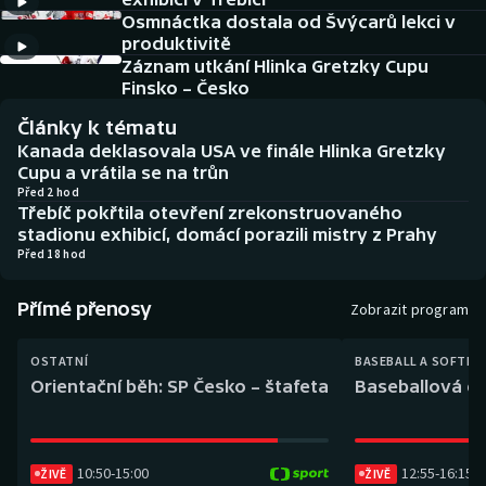
Baseball a softbal
Soutěže
Osmnáctka dostala od Švýcarů lekci v
produktivitě
Basketbal
Historické návraty
Záznam utkání Hlinka Gretzky Cupu
Finsko – Česko
Biatlon
Aplikace ČT sport
Články k tématu
Kanada deklasovala USA ve finále Hlinka Gretzky
Boby a skeleton
AZ kvíz
Cupu a vrátila se na trůn
Před 2 hod
Třebíč pokřtila otevření zrekonstruovaného
Box
stadionu exhibicí, domácí porazili mistry z Prahy
Před 18 hod
Curling
Přímé přenosy
Zobrazit program
Dostihy
OSTATNÍ
BASEBALL A SOFTBA
Florbal
Orientační běh: SP Česko – štafeta
Baseballová ex
Futsal
10:50
-
15:00
12:55
-
16:15
ŽIVĚ
ŽIVĚ
Golf