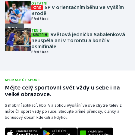
OSTATNÍ
SP v orientačním běhu ve Vyšším
ŽIVĚ
Olympijské hry
Brodě
Před 3 hod
Parasport
Video
TENIS
Světová jednička Sabalenková
SESTŘIH
Plavání
neuspěla ani v Torontu a končí v
osmifinále
Plážový volejbal
Před 3 hod
Ragby
APLIKACE ČT SPORT
Rychlobruslení
Mějte celý sportovní svět vždy u sebe i na
velké obrazovce.
Rychlostní kanoistika
S mobilní aplikací, HbbTV a apkou iVysílání ve své chytré televizi
Short track
máte ČT sport vždy po ruce. Sledujte přímé přenosy, články a
bonusový obsah kdekoli a kdykoli.
Sportovní střelba