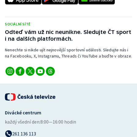
Stolní tenis
Triatlon
SOCIÁLNÍ SÍTĚ
Odteď vám už nic neunikne. Sledujte ČT sport
Veslování
i na dalších platformách.
Vodní slalom
Nenechte si nikde ujít nejnovější sportovní události. Sledujte nás i
na Facebooku, X, Instagramu, Threads či YouTube a buďte v obraze.
Volejbal
Ostatní
Divácké centrum
každý všední den:
8:00—16:00 hodin
261 136 113