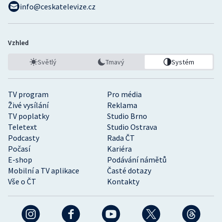
info@ceskatelevize.cz
Vzhled
Světlý
Tmavý
Systém
TV program
Pro média
Živé vysílání
Reklama
TV poplatky
Studio Brno
Teletext
Studio Ostrava
Podcasty
Rada ČT
Počasí
Kariéra
E-shop
Podávání námětů
Mobilní a TV aplikace
Časté dotazy
Vše o ČT
Kontakty