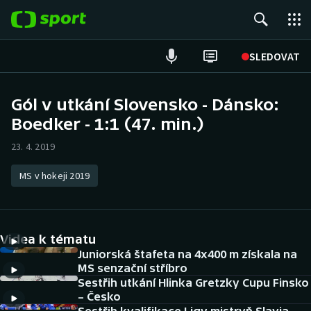
POPULÁRNÍ
SLEDOVAT
Fotbal
Gól v utkání Slovensko - Dánsko:
Boedker - 1:1 (47. min.)
Hokej
23. 4. 2019
Tenis
MS v hokeji 2019
Atletika
Cyklistika
Videa k tématu
DALŠÍ SPORTY
Juniorská štafeta na 4x400 m získala na
MS senzační stříbro
Sestřih utkání Hlinka Gretzky Cupu Finsko
Americký fotbal
NEPŘEHLÉDNĚTE
– Česko