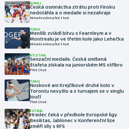
HOKEJ
Česká osmnáctka ztrátu proti Finsku
nedotáhla a o medaile si nezahraje
Gymnastika
Aktualizováno před 1 hod
Házená
TENIS
Menšík zvládl bitvu s Fearnleym a v
Montrealu je ve třetím kole jako Lehečka
Jezdectví
Aktualizováno před 1 hod
Judo
ATLETIKA
Senzační medaile. Česká smíšená
štafeta získala na juniorském MS stříbro
Krasobruslení
Před 2 hod
TENIS
Lezení
Noskové ani Krejčíkové druhé kolo v
Torontu nevyšlo a s turnajem se v singlu
Lyže a snowboard
loučí
Před 2 hod
Moderní pětiboj
FOTBAL
Hradec čeká v předkole Evropské ligy
Besiktas, Jablonec v Konferenční lize
Motorsport
změří síly s RFS