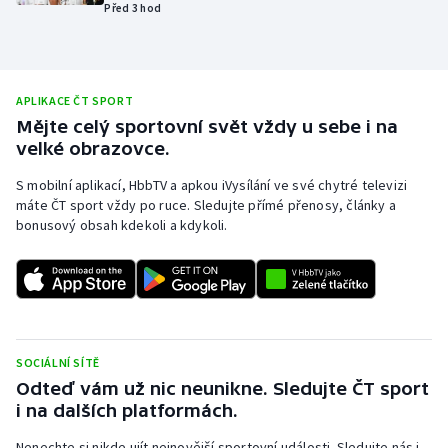
Před 3 hod
Olympijské hry
Parasport
APLIKACE ČT SPORT
Plavání
Mějte celý sportovní svět vždy u sebe i na
velké obrazovce.
Plážový volejbal
S mobilní aplikací, HbbTV a apkou iVysílání ve své chytré televizi
máte ČT sport vždy po ruce. Sledujte přímé přenosy, články a
Ragby
bonusový obsah kdekoli a kdykoli.
Rychlobruslení
Rychlostní kanoistika
SOCIÁLNÍ SÍTĚ
Short track
Odteď vám už nic neunikne. Sledujte ČT sport
i na dalších platformách.
Sportovní střelba
Nenechte si nikde ujít nejnovější sportovní události. Sledujte nás i