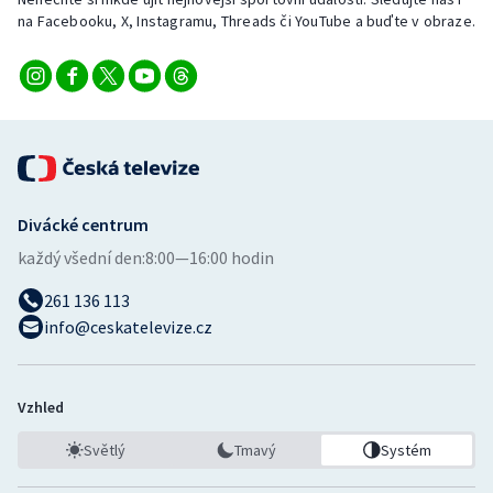
Stolní tenis
na Facebooku, X, Instagramu, Threads či YouTube a buďte v obraze.
Triatlon
Veslování
Vodní slalom
Divácké centrum
Volejbal
každý všední den:
8:00—16:00 hodin
Ostatní
261 136 113
info@ceskatelevize.cz
Vzhled
Světlý
Tmavý
Systém