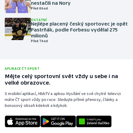
nestačili na Nory
Olympijské hry
Před 6 hod
OSTATNÍ
Parasport
Nejlépe placený český sportovec je opět
Pastrňák, podle Forbesu vydělal 275
milionů
Plavání
Před 7 hod
Plážový volejbal
Ragby
APLIKACE ČT SPORT
Mějte celý sportovní svět vždy u sebe i na
Rychlobruslení
velké obrazovce.
S mobilní aplikací, HbbTV a apkou iVysílání ve své chytré televizi
Rychlostní kanoistika
máte ČT sport vždy po ruce. Sledujte přímé přenosy, články a
bonusový obsah kdekoli a kdykoli.
Short track
Sportovní střelba