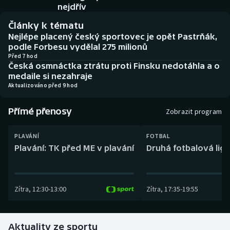
Baseball a softbal
Soutěže
nejdřív
Články k tématu
Basketbal
Historické návraty
Nejlépe placený český sportovec je opět Pastrňák,
podle Forbesu vydělal 275 milionů
Biatlon
Aplikace ČT sport
Před 7 hod
Česká osmnáctka ztrátu proti Finsku nedotáhla a o
medaile si nezahraje
Boby a skeleton
AZ kvíz
Aktualizováno před 9 hod
Box
Přímé přenosy
Zobrazit program
Curling
PLAVÁNÍ
FOTBAL
Plavání: TK před ME v plavání
Druhá fotbalová liga
Dostihy
Florbal
Zítra
,
12:30
-
13:00
Zítra
,
17:35
-
19:55
Futsal
Aktuality ze sportu
Golf