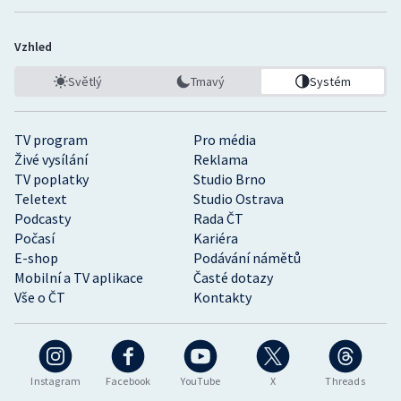
Vzhled
Světlý
Tmavý
Systém
TV program
Pro média
Živé vysílání
Reklama
TV poplatky
Studio Brno
Teletext
Studio Ostrava
Podcasty
Rada ČT
Počasí
Kariéra
E-shop
Podávání námětů
Mobilní a TV aplikace
Časté dotazy
Vše o ČT
Kontakty
Instagram
Facebook
YouTube
X
Threads