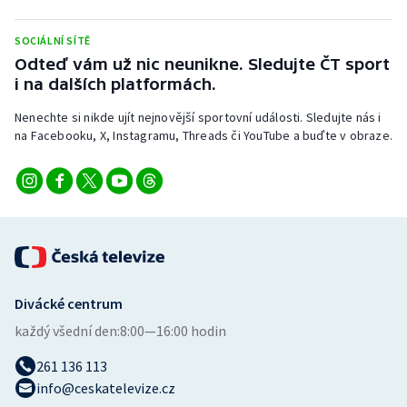
Stolní tenis
SOCIÁLNÍ SÍTĚ
Triatlon
Odteď vám už nic neunikne. Sledujte ČT sport
i na dalších platformách.
Veslování
Nenechte si nikde ujít nejnovější sportovní události. Sledujte nás i
na Facebooku, X, Instagramu, Threads či YouTube a buďte v obraze.
Vodní slalom
Volejbal
Ostatní
Divácké centrum
každý všední den:
8:00—16:00 hodin
261 136 113
info@ceskatelevize.cz