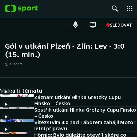
POPULÁRNÍ
SLEDOVAT
Fotbal
Gól v utkání Plzeň - Zlín: Lev - 3:0
(15. min.)
Hokej
3. 2. 2017
Tenis
Atletika
Videa k tématu
Cyklistika
Záznam utkání Hlinka Gretzky Cupu
Finsko – Česko
Sestřih utkání Hlinka Gretzky Cupu Finsko
DALŠÍ SPORTY
– Česko
Vítězstvím 4:0 nad Táborem zahájil Motor
Americký fotbal
NEPŘEHLÉDNĚTE
letní přípravu
Hörnig: Bylo důležité otevřít skóre co