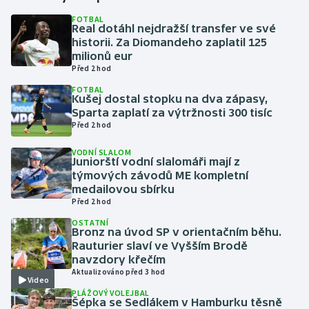
FOTBAL
Real dotáhl nejdražší transfer ve své
Gymnastika
historii. Za Diomandeho zaplatil 125
milionů eur
Házená
Před 2 hod
FOTBAL
Jezdectví
Kušej dostal stopku na dva zápasy,
Sparta zaplatí za výtržnosti 300 tisíc
Před 2 hod
Judo
VODNÍ SLALOM
Juniorští vodní slalomáři mají z
Krasobruslení
týmových závodů ME kompletní
medailovou sbírku
Lezení
Před 2 hod
OSTATNÍ
Lyže a snowboard
Bronz na úvod SP v orientačním běhu.
Rauturier slaví ve Vyšším Brodě
navzdory křečím
Moderní pětiboj
Aktualizováno před 3 hod
Video
PLÁŽOVÝ VOLEJBAL
Motorsport
Šépka se Sedlákem v Hamburku těsně