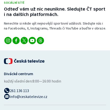
SOCIÁLNÍ SÍTĚ
Stolní tenis
Odteď vám už nic neunikne. Sledujte ČT sport
i na dalších platformách.
Triatlon
Nenechte si nikde ujít nejnovější sportovní události. Sledujte nás i
Veslování
na Facebooku, X, Instagramu, Threads či YouTube a buďte v obraze.
Vodní slalom
Volejbal
Ostatní
Divácké centrum
každý všední den:
8:00—16:00 hodin
261 136 113
info@ceskatelevize.cz