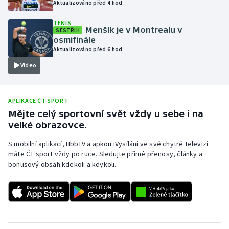
Aktualizováno před 4 hod
Olympijské hry
TENIS
Menšík je v Montrealu v
SESTŘIH
Parasport
osmifinále
Aktualizováno před 6 hod
Plavání
Video
Plážový volejbal
APLIKACE ČT SPORT
Ragby
Mějte celý sportovní svět vždy u sebe i na
velké obrazovce.
Rychlobruslení
S mobilní aplikací, HbbTV a apkou iVysílání ve své chytré televizi
máte ČT sport vždy po ruce. Sledujte přímé přenosy, články a
Rychlostní kanoistika
bonusový obsah kdekoli a kdykoli.
Short track
Sportovní střelba