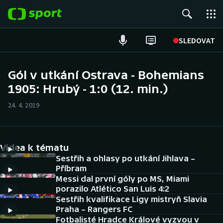
POPULÁRNÍ
SLEDOVAT
Fotbal
Gól v utkání Ostrava - Bohemians
1905: Hrubý - 1:0 (12. min.)
Hokej
24. 4. 2019
Tenis
Atletika
Videa k tématu
Cyklistika
Sestřih a ohlasy po utkání Jihlava –
Příbram
Messi dal první góly po MS, Miami
DALŠÍ SPORTY
porazilo Atlético San Luis 4:2
Sestřih kvalifikace Ligy mistryň Slavia
Americký fotbal
NEPŘEHLÉDNĚTE
Praha – Rangers FC
Fotbalisté Hradce Králové vyzvou v