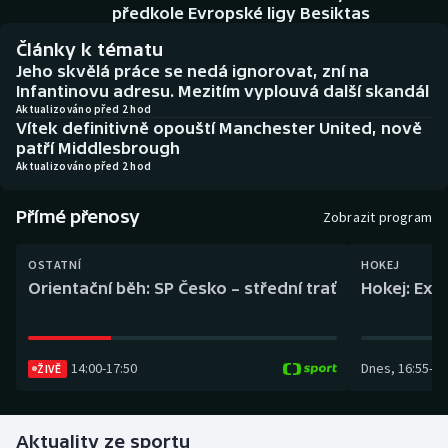
Baseball a softbal
Soutěže
předkole Evropské ligy Besiktas
Články k tématu
Basketbal
Historické návraty
Jeho skvělá práce se nedá ignorovat, zní na
Infantinovu adresu. Mezitím vyplouvá další skandál
Biatlon
Aplikace ČT sport
Aktualizováno před 2 hod
Vítek definitivně opouští Manchester United, nově
patří Middlesbrough
Boby a skeleton
AZ kvíz
Aktualizováno před 2 hod
Box
Přímé přenosy
Zobrazit program
Curling
OSTATNÍ
HOKEJ
Orientační běh: SP Česko – střední trať
Hokej: Exh
Dostihy
Florbal
14:00
-
17:50
Dnes
,
16:55
-
19
ŽIVĚ
Futsal
Aktuality ze sportu
Golf