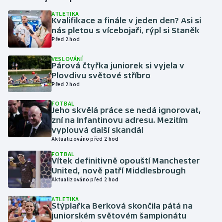
ATLETIKA
Kvalifikace a finále v jeden den? Asi si
Gymnastika
nás pletou s vícebojaři, rýpl si Staněk
Před 2 hod
Házená
VESLOVÁNÍ
Párová čtyřka juniorek si vyjela v
Jezdectví
Plovdivu světové stříbro
Před 2 hod
Judo
FOTBAL
Jeho skvělá práce se nedá ignorovat,
Krasobruslení
zní na Infantinovu adresu. Mezitím
vyplouvá další skandál
Aktualizováno před 2 hod
Lezení
FOTBAL
Vítek definitivně opouští Manchester
Lyže a snowboard
United, nově patří Middlesbrough
Aktualizováno před 2 hod
Moderní pětiboj
ATLETIKA
Stýplařka Berková skončila pátá na
Motorsport
juniorském světovém šampionátu