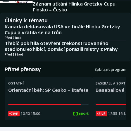
Baseball a softbal
Soutěže
Záznam utkání Hlinka Gretzky Cupu
Finsko – Česko
Basketbal
Historické návraty
Články k tématu
Kanada deklasovala USA ve finále Hlinka Gretzky
Biatlon
Aplikace ČT sport
Cupu a vrátila se na trůn
Před 2 hod
Třebíč pokřtila otevření zrekonstruovaného
Boby a skeleton
AZ kvíz
stadionu exhibicí, domácí porazili mistry z Prahy
Před 19 hod
Box
Přímé přenosy
Zobrazit program
Curling
OSTATNÍ
BASEBALL A SOFTBA
Dostihy
Orientační běh: SP Česko – štafeta
Baseballová ex
Florbal
10:50
-
15:00
12:55
-
16:15
ŽIVĚ
ŽIVĚ
Futsal
Golf