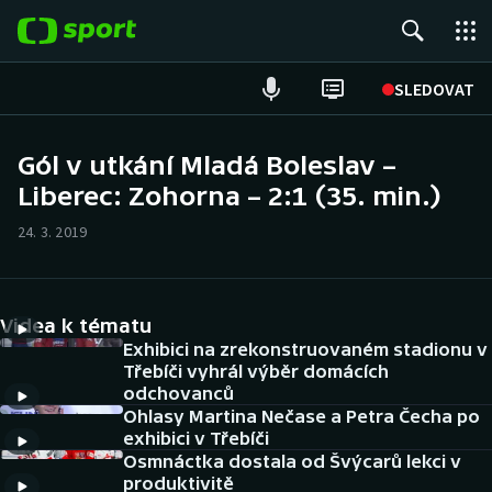
POPULÁRNÍ
SLEDOVAT
Fotbal
Gól v utkání Mladá Boleslav –
Liberec: Zohorna – 2:1 (35. min.)
Hokej
24. 3. 2019
Tenis
Atletika
Videa k tématu
Cyklistika
Exhibici na zrekonstruovaném stadionu v
Třebíči vyhrál výběr domácích
odchovanců
DALŠÍ SPORTY
Ohlasy Martina Nečase a Petra Čecha po
exhibici v Třebíči
Americký fotbal
NEPŘEHLÉDNĚTE
Osmnáctka dostala od Švýcarů lekci v
produktivitě