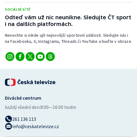
Stolní tenis
SOCIÁLNÍ SÍTĚ
Odteď vám už nic neunikne. Sledujte ČT sport
Triatlon
i na dalších platformách.
Veslování
Nenechte si nikde ujít nejnovější sportovní události. Sledujte nás i
na Facebooku, X, Instagramu, Threads či YouTube a buďte v obraze.
Vodní slalom
Volejbal
Ostatní
Divácké centrum
každý všední den:
8:00—16:00 hodin
261 136 113
info@ceskatelevize.cz