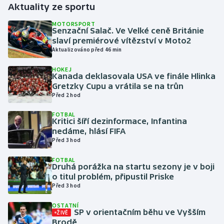
Aktuality ze sportu
Gymnastika
MOTORSPORT
Senzační Salač. Ve Velké ceně Británie
slaví premiérové vítězství v Moto2
Házená
Aktualizováno před 46 min
HOKEJ
Jezdectví
Kanada deklasovala USA ve finále Hlinka
Gretzky Cupu a vrátila se na trůn
Judo
Před 2 hod
FOTBAL
Krasobruslení
Kritici šíří dezinformace, Infantina
nedáme, hlásí FIFA
Před 3 hod
Lezení
FOTBAL
Lyže a snowboard
Druhá porážka na startu sezony je v boji
o titul problém, připustil Priske
Před 3 hod
Moderní pětiboj
OSTATNÍ
SP v orientačním běhu ve Vyšším
ŽIVĚ
Motorsport
Brodě