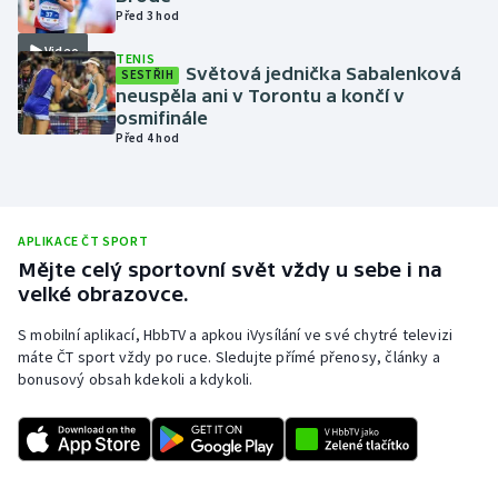
Před 3 hod
Olympijské hry
Video
TENIS
Světová jednička Sabalenková
SESTŘIH
Parasport
neuspěla ani v Torontu a končí v
osmifinále
Plavání
Před 4 hod
Plážový volejbal
APLIKACE ČT SPORT
Ragby
Mějte celý sportovní svět vždy u sebe i na
velké obrazovce.
Rychlobruslení
S mobilní aplikací, HbbTV a apkou iVysílání ve své chytré televizi
Rychlostní kanoistika
máte ČT sport vždy po ruce. Sledujte přímé přenosy, články a
bonusový obsah kdekoli a kdykoli.
Short track
Sportovní střelba