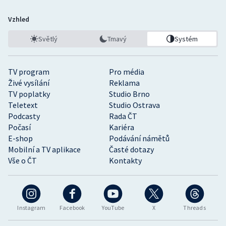
Vzhled
Světlý
Tmavý
Systém
TV program
Pro média
Živé vysílání
Reklama
TV poplatky
Studio Brno
Teletext
Studio Ostrava
Podcasty
Rada ČT
Počasí
Kariéra
E-shop
Podávání námětů
Mobilní a TV aplikace
Časté dotazy
Vše o ČT
Kontakty
Instagram
Facebook
YouTube
X
Threads