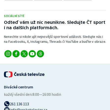
Stolní tenis
Triatlon
SOCIÁLNÍ SÍTĚ
Odteď vám už nic neunikne. Sledujte ČT sport
Veslování
i na dalších platformách.
Nenechte si nikde ujít nejnovější sportovní události. Sledujte nás i
Vodní slalom
na Facebooku, X, Instagramu, Threads či YouTube a buďte v obraze.
Volejbal
Ostatní
Divácké centrum
každý všední den:
8:00—16:00 hodin
261 136 113
info@ceskatelevize.cz