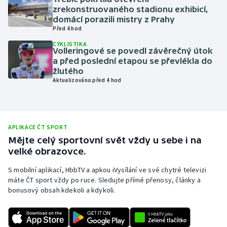
zrekonstruovaného stadionu exhibicí,
Olympijské hry
domácí porazili mistry z Prahy
Před 4 hod
Parasport
CYKLISTIKA
Volleringové se povedl závěrečný útok
a před poslední etapou se převlékla do
Plavání
žlutého
Aktualizováno před 4 hod
Plážový volejbal
Ragby
APLIKACE ČT SPORT
Rychlobruslení
Mějte celý sportovní svět vždy u sebe i na
velké obrazovce.
Rychlostní kanoistika
S mobilní aplikací, HbbTV a apkou iVysílání ve své chytré televizi
máte ČT sport vždy po ruce. Sledujte přímé přenosy, články a
Short track
bonusový obsah kdekoli a kdykoli.
Sportovní střelba