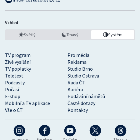
Vzhled
Světlý
Tmavý
Systém
TV program
Pro média
Živé vysílání
Reklama
TV poplatky
Studio Brno
Teletext
Studio Ostrava
Podcasty
Rada ČT
Počasí
Kariéra
E-shop
Podávání námětů
Mobilní a TV aplikace
Časté dotazy
Vše o ČT
Kontakty
Instagram
Facebook
YouTube
X
Threads