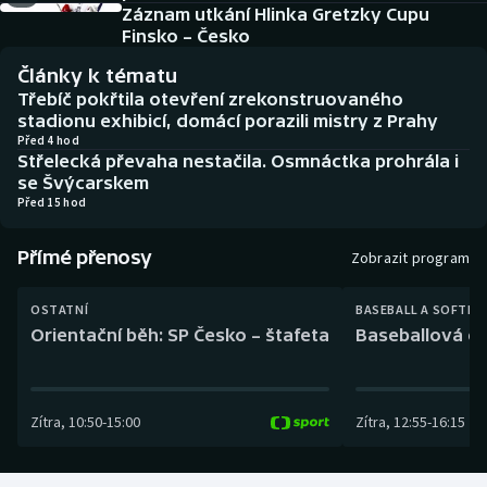
Baseball a softbal
Soutěže
Záznam utkání Hlinka Gretzky Cupu
Finsko – Česko
Basketbal
Historické návraty
Články k tématu
Třebíč pokřtila otevření zrekonstruovaného
Biatlon
Aplikace ČT sport
stadionu exhibicí, domácí porazili mistry z Prahy
Před 4 hod
Střelecká převaha nestačila. Osmnáctka prohrála i
Boby a skeleton
AZ kvíz
se Švýcarskem
Před 15 hod
Box
Přímé přenosy
Zobrazit program
Curling
OSTATNÍ
BASEBALL A SOFTBA
Dostihy
Orientační běh: SP Česko – štafeta
Baseballová ex
Florbal
Zítra
,
10:50
-
15:00
Zítra
,
12:55
-
16:15
Futsal
Golf