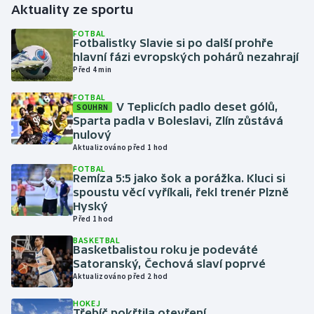
Aktuality ze sportu
Gymnastika
FOTBAL
Fotbalistky Slavie si po další prohře
hlavní fázi evropských pohárů nezahrají
Házená
Před 4 min
FOTBAL
Jezdectví
V Teplicích padlo deset gólů,
SOUHRN
Sparta padla v Boleslavi, Zlín zůstává
Judo
nulový
Aktualizováno před 1 hod
Krasobruslení
FOTBAL
Remíza 5:5 jako šok a porážka. Kluci si
spoustu věcí vyříkali, řekl trenér Plzně
Lezení
Hyský
Před 1 hod
Lyže a snowboard
BASKETBAL
Basketbalistou roku je podeváté
Satoranský, Čechová slaví poprvé
Moderní pětiboj
Aktualizováno před 2 hod
Motorsport
HOKEJ
Třebíč pokřtila otevření