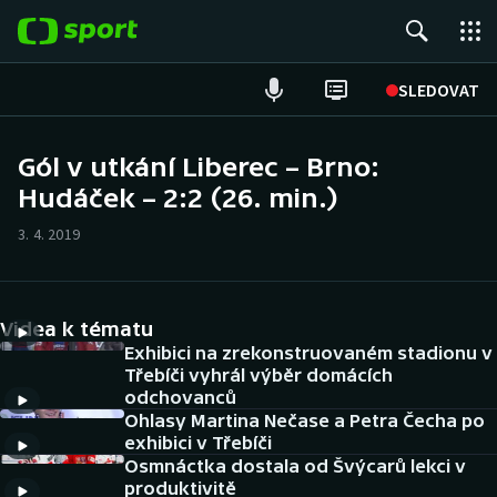
POPULÁRNÍ
SLEDOVAT
Fotbal
Gól v utkání Liberec – Brno:
Hudáček – 2:2 (26. min.)
Hokej
3. 4. 2019
Tenis
Atletika
Videa k tématu
Cyklistika
Exhibici na zrekonstruovaném stadionu v
Třebíči vyhrál výběr domácích
odchovanců
DALŠÍ SPORTY
Ohlasy Martina Nečase a Petra Čecha po
exhibici v Třebíči
Americký fotbal
NEPŘEHLÉDNĚTE
Osmnáctka dostala od Švýcarů lekci v
produktivitě