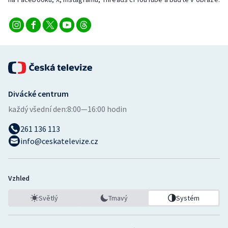
Short track
Sportovní střelba
Stolní tenis
Triatlon
Divácké centrum
Veslování
každý všední den:
8:00—16:00 hodin
261 136 113
Vodní slalom
info@ceskatelevize.cz
Volejbal
Ostatní
Vzhled
Světlý
Tmavý
Systém