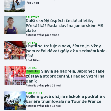
Před 9 hod
Futsal
ATLETIKA
Další skvělý úspěch české atletiky.
Golf
Překážkář Rada slaví na juniorském MS
zlato
Gymnastika
Aktualizováno před 9 hod
FOTBAL
Chytil se trefuje a neví, čím to je. Vždy
Házená
jsem začal dávat góly až v sedmém kole,
říká
Jezdectví
Před 10 hod
FOTBAL
Judo
Slavia se nadřela, Jablonec také
SOUHRN
zůstává stoprocentní. Hradec vyzrál na
Baník
Krasobruslení
Aktualizováno před 11 hod
CYKLISTIKA
Lezení
Volleringová uhájila náskok a podruhé v
kariéře triumfovala na Tour de France
Lyže a snowboard
Aktualizováno před 13 hod