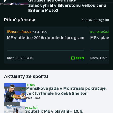
dvousetmetrové úseky
Atletika
Soutěže
Salač vyhrál v Silverstonu Velkou cenu
Británie Moto2
Baseball a softbal
Historické návraty
Přímé přenosy
Zobrazit program
Basketbal
Aplikace ČT sport
MULTIPŘENOS
ATLETIKA
DOPORUČUJEM
ME v atletice 2026: dopolední program
ME v plaván
Biatlon
AZ kvíz
Boby a skeleton
Dnes
,
11:20
-
14:40
Dnes
,
18:25
-
21
Box
Aktuality ze sportu
Curling
TENIS
Cyklistika
Menšíkova jízda v Montrealu pokračuje,
ve čtvrtfinále ho čeká Shelton
Před 1 hod
Dostihy
Video
PLAVÁNÍ
Soutěž k ME v plavání – 10. 8.
Florbal