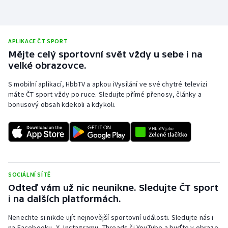
Moderní pětiboj
Motorsport
APLIKACE ČT SPORT
Mějte celý sportovní svět vždy u sebe i na
Olympijské hry
velké obrazovce.
S mobilní aplikací, HbbTV a apkou iVysílání ve své chytré televizi
Parasport
máte ČT sport vždy po ruce. Sledujte přímé přenosy, články a
bonusový obsah kdekoli a kdykoli.
Plavání
Plážový volejbal
Ragby
SOCIÁLNÍ SÍTĚ
Rychlobruslení
Odteď vám už nic neunikne. Sledujte ČT sport
i na dalších platformách.
Rychlostní kanoistika
Nenechte si nikde ujít nejnovější sportovní události. Sledujte nás i
na Facebooku, X, Instagramu, Threads či YouTube a buďte v obraze.