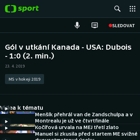
POPULÁRNÍ
SLEDOVAT
ME v atletice
Gól v utkání Kanada - USA: Dubois
- 1:0 (2. min.)
ME v plavání
23. 4. 2019
Fotbal
MS v hokeji 2019
Hokej
Tenis
Videa k tématu
DALŠÍ SPORTY
Menšík přehrál van de Zandschulpa a v
Montrealu je už ve čtvrtfinále
Kočířová urvala na MEJ třetí zlato
Americký fotbal
NEPŘEHLÉDNĚTE
Manuel si zkusila před startem ME svižné