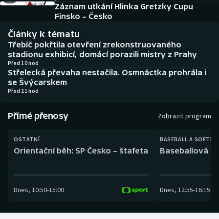
Baseball a softbal
Soutěže
Záznam utkání Hlinka Gretzky Cupu
Finsko – Česko
Basketbal
Historické návraty
Články k tématu
Třebíč pokřtila otevření zrekonstruovaného
Biatlon
Aplikace ČT sport
stadionu exhibicí, domácí porazili mistry z Prahy
Před 10 hod
Střelecká převaha nestačila. Osmnáctka prohrála i
Boby a skeleton
AZ kvíz
se Švýcarskem
Před 21 hod
Box
Přímé přenosy
Zobrazit program
Curling
OSTATNÍ
BASEBALL A SOFTBA
Dostihy
Orientační běh: SP Česko – štafeta
Baseballová ex
Florbal
Dnes
,
10:50
-
15:00
Dnes
,
12:55
-
16:15
Futsal
Golf