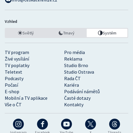
Vzhled
Světlý
Tmavý
Systém
TV program
Pro média
Živé vysílání
Reklama
TV poplatky
Studio Brno
Teletext
Studio Ostrava
Podcasty
Rada ČT
Počasí
Kariéra
E-shop
Podávání námětů
Mobilní a TV aplikace
Časté dotazy
Vše o ČT
Kontakty
Instagram
Facebook
YouTube
X
Threads