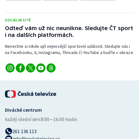
Stolní tenis
Triatlon
SOCIÁLNÍ SÍTĚ
Odteď vám už nic neunikne. Sledujte ČT sport
Veslování
i na dalších platformách.
Nenechte si nikde ujít nejnovější sportovní události. Sledujte nás i
Vodní slalom
na Facebooku, X, Instagramu, Threads či YouTube a buďte v obraze.
Volejbal
Ostatní
Divácké centrum
každý všední den:
8:00—16:00 hodin
261 136 113
info@ceskatelevize.cz