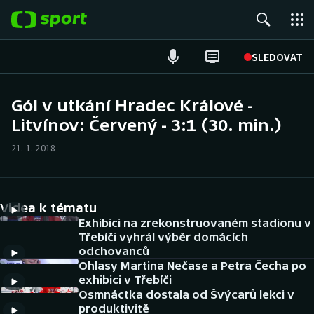
POPULÁRNÍ
SLEDOVAT
Fotbal
Gól v utkání Hradec Králové -
Litvínov: Červený - 3:1 (30. min.)
Hokej
21. 1. 2018
Tenis
Atletika
Videa k tématu
Cyklistika
Exhibici na zrekonstruovaném stadionu v
Třebíči vyhrál výběr domácích
odchovanců
DALŠÍ SPORTY
Ohlasy Martina Nečase a Petra Čecha po
exhibici v Třebíči
Americký fotbal
NEPŘEHLÉDNĚTE
Osmnáctka dostala od Švýcarů lekci v
produktivitě