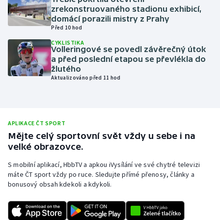
zrekonstruovaného stadionu exhibicí,
Olympijské hry
domácí porazili mistry z Prahy
Před 10 hod
Parasport
CYKLISTIKA
Volleringové se povedl závěrečný útok
a před poslední etapou se převlékla do
Plavání
žlutého
Aktualizováno před 11 hod
Plážový volejbal
Ragby
APLIKACE ČT SPORT
Rychlobruslení
Mějte celý sportovní svět vždy u sebe i na
velké obrazovce.
Rychlostní kanoistika
S mobilní aplikací, HbbTV a apkou iVysílání ve své chytré televizi
máte ČT sport vždy po ruce. Sledujte přímé přenosy, články a
Short track
bonusový obsah kdekoli a kdykoli.
Sportovní střelba