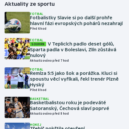
Aktuality ze sportu
Gymnastika
FOTBAL
Fotbalistky Slavie si po další prohře
hlavní fázi evropských pohárů nezahrají
Házená
Před 6 hod
FOTBAL
Jezdectví
V Teplicích padlo deset gólů,
SOUHRN
Sparta padla v Boleslavi, Zlín zůstává
Judo
nulový
Aktualizováno před 7 hod
Krasobruslení
FOTBAL
Remíza 5:5 jako šok a porážka. Kluci si
spoustu věcí vyříkali, řekl trenér Plzně
Lezení
Hyský
Před 8 hod
Lyže a snowboard
BASKETBAL
Basketbalistou roku je podeváté
Satoranský, Čechová slaví poprvé
Moderní pětiboj
Aktualizováno před 8 hod
Motorsport
HOKEJ
Třebíč pokřtila otevření