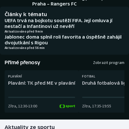
Baseball a softbal
Soutěže
Praha – Rangers FC
Články k tématu
Basketbal
Historické návraty
UEFA trvá na bojkotu soutěží FIFA. Její omluva jí
nestačí a Infantinovi už nevěří
Biatlon
Aplikace ČT sport
Aktualizováno před 9 min
Jablonec doma splnil roli favorita a úspěšně zahájil
dvojutkání s Rigou
Boby a skeleton
AZ kvíz
Aktualizováno před 56 min
Box
Přímé přenosy
Zobrazit program
Curling
PLAVÁNÍ
FOTBAL
Plavání: TK před ME v plavání
Druhá fotbalová liga
Dostihy
Florbal
Zítra
,
12:30
-
13:00
Zítra
,
17:35
-
19:55
Futsal
Aktuality ze sportu
Golf