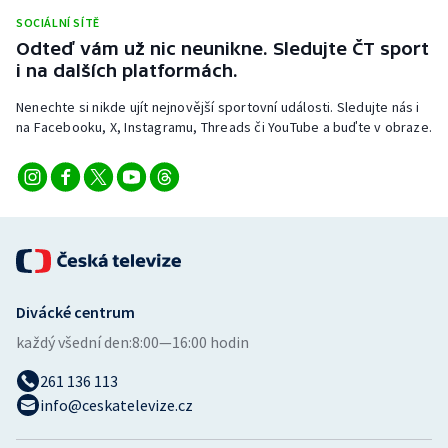
Stolní tenis
SOCIÁLNÍ SÍTĚ
Odteď vám už nic neunikne. Sledujte ČT sport
Triatlon
i na dalších platformách.
Nenechte si nikde ujít nejnovější sportovní události. Sledujte nás i
Veslování
na Facebooku, X, Instagramu, Threads či YouTube a buďte v obraze.
Vodní slalom
Volejbal
Ostatní
Divácké centrum
každý všední den:
8:00—16:00 hodin
261 136 113
info@ceskatelevize.cz