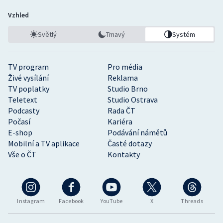
Vzhled
Světlý
Tmavý
Systém
TV program
Pro média
Živé vysílání
Reklama
TV poplatky
Studio Brno
Teletext
Studio Ostrava
Podcasty
Rada ČT
Počasí
Kariéra
E-shop
Podávání námětů
Mobilní a TV aplikace
Časté dotazy
Vše o ČT
Kontakty
Instagram
Facebook
YouTube
X
Threads