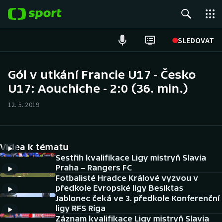
POPULÁRNÍ
SLEDOVAT
Fotbal
Gól v utkání Francie U17 - Česko
U17: Aouchiche - 2:0 (36. min.)
Hokej
12. 5. 2019
Tenis
Atletika
Videa k tématu
Cyklistika
Sestřih kvalifikace Ligy mistryň Slavia
Praha – Rangers FC
Fotbalisté Hradce Králové vyzvou v
DALŠÍ SPORTY
předkole Evropské ligy Besiktas
Jablonec čeká ve 3. předkole Konferenční
Americký fotbal
NEPŘEHLÉDNĚTE
ligy RFS Riga
Záznam kvalifikace Ligy mistryň Slavia