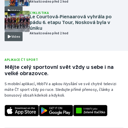
Aktualizováno před 2 hod
Olympijské hry
Video
CYKLISTIKA
Le Courtová-Pienaarová vyhrála po
Parasport
pádu 6. etapu Tour, Nosková byla v
úniku
Aktualizováno před 2 hod
Plavání
Video
Plážový volejbal
APLIKACE ČT SPORT
Ragby
Mějte celý sportovní svět vždy u sebe i na
velké obrazovce.
Rychlobruslení
S mobilní aplikací, HbbTV a apkou iVysílání ve své chytré televizi
máte ČT sport vždy po ruce. Sledujte přímé přenosy, články a
Rychlostní kanoistika
bonusový obsah kdekoli a kdykoli.
Short track
Sportovní střelba