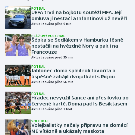
FOTBAL
UEFA trvá na bojkotu soutěží FIFA. Její
Gymnastika
omluva jí nestačí a Infantinovi už nevěří
Aktualizováno před 9 min
Házená
PLÁŽOVÝ VOLEJBAL
Šépka se Sedlákem v Hamburku těsně
Jezdectví
nestačili na hvězdné Nory a pak i na
Francouze
Judo
Aktualizováno před 35 min
FOTBAL
Jablonec doma splnil roli favorita a
Krasobruslení
úspěšně zahájil dvojutkání s Rigou
Aktualizováno před 56 min
Lezení
FOTBAL
Hradec nevyužil šance ani přesilovku po
Lyže a snowboard
červené kartě. Doma padl s Besiktasem
Aktualizováno před 1 hod
Moderní pětiboj
VOLEJBAL
Volejbalistky načaly přípravu na domácí
Motorsport
ME vítězně a ukázaly maskota