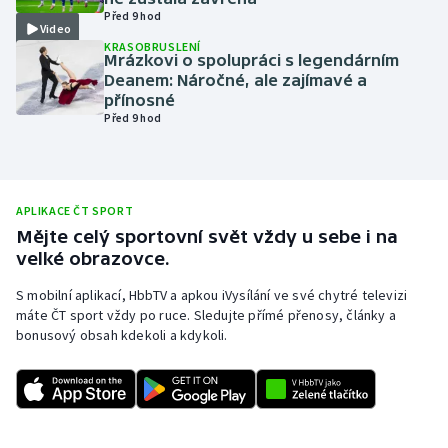
Před 9 hod
Olympijské hry
Video
KRASOBRUSLENÍ
Mrázkovi o spolupráci s legendárním
Parasport
Deanem: Náročné, ale zajímavé a
přínosné
Před 9 hod
Plavání
Plážový volejbal
APLIKACE ČT SPORT
Ragby
Mějte celý sportovní svět vždy u sebe i na
velké obrazovce.
Rychlobruslení
S mobilní aplikací, HbbTV a apkou iVysílání ve své chytré televizi
máte ČT sport vždy po ruce. Sledujte přímé přenosy, články a
Rychlostní kanoistika
bonusový obsah kdekoli a kdykoli.
Short track
Sportovní střelba