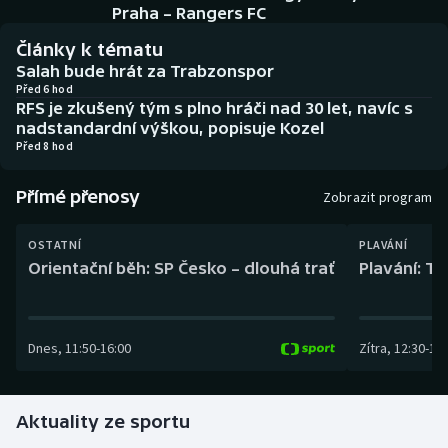
Baseball a softbal
Soutěže
Praha – Rangers FC
Články k tématu
Basketbal
Historické návraty
Salah bude hrát za Trabzonspor
Před 6 hod
RFS je zkušený tým s plno hráči nad 30 let, navíc s
Biatlon
Aplikace ČT sport
nadstandardní výškou, popisuje Kozel
Před 8 hod
Boby a skeleton
AZ kvíz
Přímé přenosy
Zobrazit program
Box
OSTATNÍ
PLAVÁNÍ
Curling
Orientační běh: SP Česko – dlouhá trať
Plavání: TK
Dostihy
Dnes
,
11:50
-
16:00
Zítra
,
12:30
-
13:
Florbal
Futsal
Aktuality ze sportu
Golf