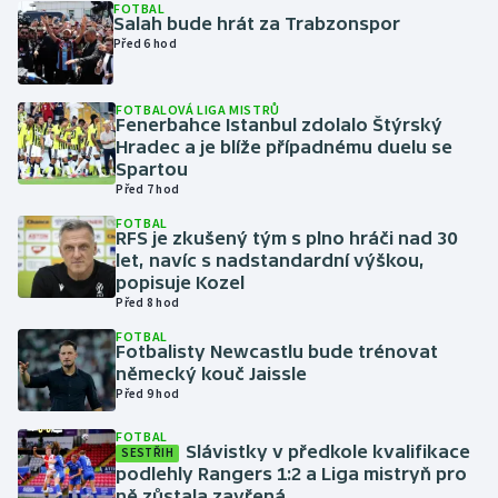
FOTBAL
Salah bude hrát za Trabzonspor
Před 6 hod
Gymnastika
Házená
FOTBALOVÁ LIGA MISTRŮ
Fenerbahce Istanbul zdolalo Štýrský
Hradec a je blíže případnému duelu se
Jezdectví
Spartou
Před 7 hod
Judo
FOTBAL
RFS je zkušený tým s plno hráči nad 30
let, navíc s nadstandardní výškou,
Krasobruslení
popisuje Kozel
Před 8 hod
Lezení
FOTBAL
Fotbalisty Newcastlu bude trénovat
Lyže a snowboard
německý kouč Jaissle
Před 9 hod
Moderní pětiboj
FOTBAL
Slávistky v předkole kvalifikace
SESTŘIH
podlehly Rangers 1:2 a Liga mistryň pro
Motorsport
ně zůstala zavřená