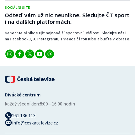
Stolní tenis
SOCIÁLNÍ SÍTĚ
Odteď vám už nic neunikne. Sledujte ČT sport
Triatlon
i na dalších platformách.
Veslování
Nenechte si nikde ujít nejnovější sportovní události. Sledujte nás i
na Facebooku, X, Instagramu, Threads či YouTube a buďte v obraze.
Vodní slalom
Volejbal
Ostatní
Divácké centrum
každý všední den:
8:00—16:00 hodin
261 136 113
info@ceskatelevize.cz