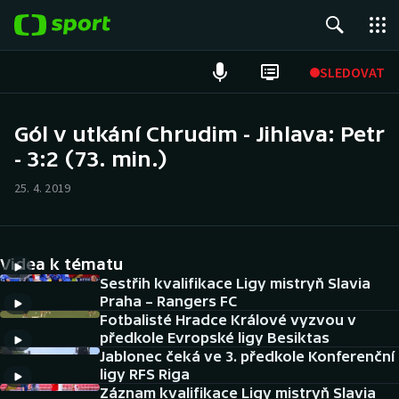
POPULÁRNÍ
SLEDOVAT
Fotbal
Gól v utkání Chrudim - Jihlava: Petr
- 3:2 (73. min.)
Hokej
25. 4. 2019
Tenis
Atletika
Videa k tématu
Cyklistika
Sestřih kvalifikace Ligy mistryň Slavia
Praha – Rangers FC
Fotbalisté Hradce Králové vyzvou v
DALŠÍ SPORTY
předkole Evropské ligy Besiktas
Jablonec čeká ve 3. předkole Konferenční
Americký fotbal
NEPŘEHLÉDNĚTE
ligy RFS Riga
Záznam kvalifikace Ligy mistryň Slavia