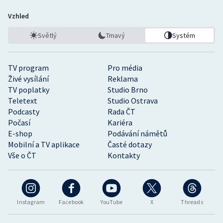
Vzhled
Světlý
Tmavý
Systém
TV program
Pro média
Živé vysílání
Reklama
TV poplatky
Studio Brno
Teletext
Studio Ostrava
Podcasty
Rada ČT
Počasí
Kariéra
E-shop
Podávání námětů
Mobilní a TV aplikace
Časté dotazy
Vše o ČT
Kontakty
Instagram
Facebook
YouTube
X
Threads