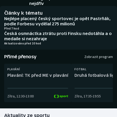
Baseball a softbal
Soutěže
nejdřív
Články k tématu
Basketbal
Historické návraty
Nejlépe placený český sportovec je opět Pastrňák,
podle Forbesu vydělal 275 milionů
Biatlon
Aplikace ČT sport
Před 7 hod
Česká osmnáctka ztrátu proti Finsku nedotáhla a o
medaile si nezahraje
Boby a skeleton
AZ kvíz
Aktualizováno před 10 hod
Box
Přímé přenosy
Zobrazit program
Curling
PLAVÁNÍ
FOTBAL
Plavání: TK před ME v plavání
Druhá fotbalová liga
Dostihy
Florbal
Zítra
,
12:30
-
13:00
Zítra
,
17:35
-
19:55
Futsal
Aktuality ze sportu
Golf