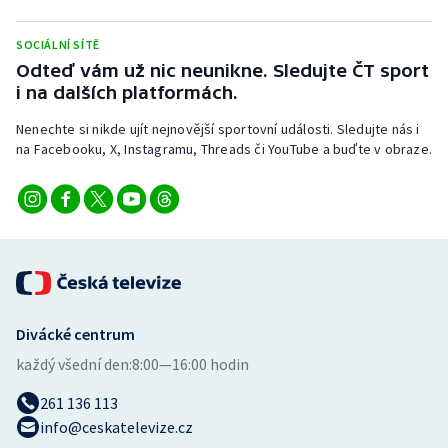
Stolní tenis
SOCIÁLNÍ SÍTĚ
Triatlon
Odteď vám už nic neunikne. Sledujte ČT sport
i na dalších platformách.
Veslování
Nenechte si nikde ujít nejnovější sportovní události. Sledujte nás i
na Facebooku, X, Instagramu, Threads či YouTube a buďte v obraze.
Vodní slalom
Volejbal
Ostatní
Divácké centrum
každý všední den:
8:00—16:00 hodin
261 136 113
info@ceskatelevize.cz