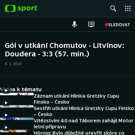
POPULÁRNÍ
SLEDOVAT
Fotbal
Gól v utkání Chomutov - Litvínov:
Doudera - 3:3 (57. min.)
Hokej
6. 2. 2018
Tenis
Atletika
Videa k tématu
Cyklistika
Záznam utkání Hlinka Gretzky Cupu
Finsko – Česko
Sestřih utkání Hlinka Gretzky Cupu Finsko
DALŠÍ SPORTY
– Česko
Vítězstvím 4:0 nad Táborem zahájil Motor
Americký fotbal
NEPŘEHLÉDNĚTE
letní přípravu
Hörnig: Bylo důležité otevřít skóre co