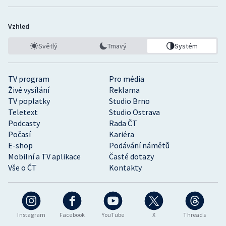
Vzhled
Světlý
Tmavý
Systém
TV program
Pro média
Živé vysílání
Reklama
TV poplatky
Studio Brno
Teletext
Studio Ostrava
Podcasty
Rada ČT
Počasí
Kariéra
E-shop
Podávání námětů
Mobilní a TV aplikace
Časté dotazy
Vše o ČT
Kontakty
Instagram
Facebook
YouTube
X
Threads