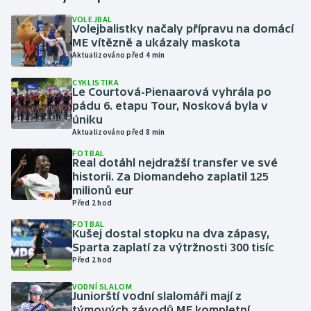
VOLEJBAL
Volejbalistky načaly přípravu na domácí
Gymnastika
ME vítězně a ukázaly maskota
Aktualizováno před 4 min
Házená
CYKLISTIKA
Le Courtová-Pienaarová vyhrála po
Jezdectví
pádu 6. etapu Tour, Nosková byla v
úniku
Judo
Aktualizováno před 8 min
FOTBAL
Real dotáhl nejdražší transfer ve své
Krasobruslení
historii. Za Diomandeho zaplatil 125
milionů eur
Lezení
Před 2 hod
FOTBAL
Lyže a snowboard
Kušej dostal stopku na dva zápasy,
Sparta zaplatí za výtržnosti 300 tisíc
Před 2 hod
Moderní pětiboj
VODNÍ SLALOM
Juniorští vodní slalomáři mají z
Motorsport
týmových závodů ME kompletní