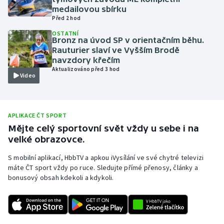
medailovou sbírku
Olympijské hry
Před 2 hod
OSTATNÍ
Parasport
Bronz na úvod SP v orientačním běhu.
Rauturier slaví ve Vyšším Brodě
navzdory křečím
Plavání
Aktualizováno před 3 hod
Video
Plážový volejbal
Ragby
APLIKACE ČT SPORT
Mějte celý sportovní svět vždy u sebe i na
Rychlobruslení
velké obrazovce.
S mobilní aplikací, HbbTV a apkou iVysílání ve své chytré televizi
Rychlostní kanoistika
máte ČT sport vždy po ruce. Sledujte přímé přenosy, články a
bonusový obsah kdekoli a kdykoli.
Short track
Sportovní střelba