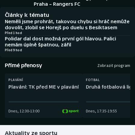
Baseball a softbal
Soutěže
Praha – Rangers FC
Články k tématu
Basketbal
Historické návraty
Neměli jsme prohrát, takovou chybu si hráč nemůže
dovolit, zlobil se Horejš po duelu s Besiktasem
Biatlon
Aplikace ČT sport
Před 1 hod
Polidar dal dost možná první gól hlavou. Palici
nemám úplně špatnou, zářil
Boby a skeleton
AZ kvíz
Před 9 hod
Box
Přímé přenosy
Zobrazit program
Curling
PLAVÁNÍ
FOTBAL
Plavání: TK před ME v plavání
Druhá fotbalová liga
Dostihy
Florbal
Dnes
,
12:30
-
13:00
Dnes
,
17:35
-
19:55
Futsal
Aktuality ze sportu
Golf