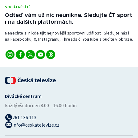
Stolní tenis
SOCIÁLNÍ SÍTĚ
Odteď vám už nic neunikne. Sledujte ČT sport
Triatlon
i na dalších platformách.
Nenechte si nikde ujít nejnovější sportovní události. Sledujte nás i
Veslování
na Facebooku, X, Instagramu, Threads či YouTube a buďte v obraze.
Vodní slalom
Volejbal
Ostatní
Divácké centrum
každý všední den:
8:00—16:00 hodin
261 136 113
info@ceskatelevize.cz