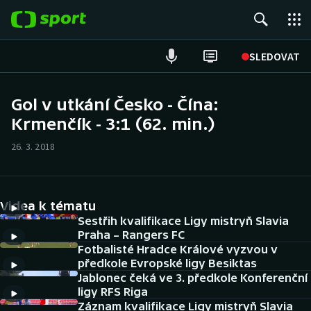
POPULÁRNÍ
SLEDOVAT
Fotbal
Gol v utkání Česko - Čína:
Krmenčík - 3:1 (62. min.)
Hokej
26. 3. 2018
Tenis
Atletika
Videa k tématu
Cyklistika
Sestřih kvalifikace Ligy mistryň Slavia
Praha – Rangers FC
Fotbalisté Hradce Králové vyzvou v
DALŠÍ SPORTY
předkole Evropské ligy Besiktas
Jablonec čeká ve 3. předkole Konferenční
Americký fotbal
NEPŘEHLÉDNĚTE
ligy RFS Riga
Záznam kvalifikace Ligy mistryň Slavia