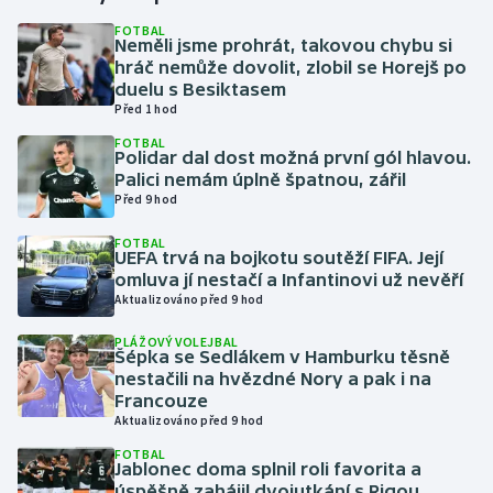
FOTBAL
Neměli jsme prohrát, takovou chybu si
Gymnastika
hráč nemůže dovolit, zlobil se Horejš po
duelu s Besiktasem
Házená
Před 1 hod
FOTBAL
Jezdectví
Polidar dal dost možná první gól hlavou.
Palici nemám úplně špatnou, zářil
Před 9 hod
Judo
FOTBAL
UEFA trvá na bojkotu soutěží FIFA. Její
Krasobruslení
omluva jí nestačí a Infantinovi už nevěří
Aktualizováno před 9 hod
Lezení
PLÁŽOVÝ VOLEJBAL
Šépka se Sedlákem v Hamburku těsně
Lyže a snowboard
nestačili na hvězdné Nory a pak i na
Francouze
Moderní pětiboj
Aktualizováno před 9 hod
FOTBAL
Jablonec doma splnil roli favorita a
Motorsport
úspěšně zahájil dvojutkání s Rigou