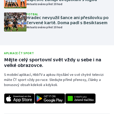
Aktualizováno před 10 hod
Olympijské hry
FOTBAL
Hradec nevyužil šance ani přesilovku po
Parasport
červené kartě. Doma padl s Besiktasem
Aktualizováno před 10 hod
Plavání
Plážový volejbal
APLIKACE ČT SPORT
Ragby
Mějte celý sportovní svět vždy u sebe i na
velké obrazovce.
Rychlobruslení
S mobilní aplikací, HbbTV a apkou iVysílání ve své chytré televizi
máte ČT sport vždy po ruce. Sledujte přímé přenosy, články a
Rychlostní kanoistika
bonusový obsah kdekoli a kdykoli.
Short track
Sportovní střelba