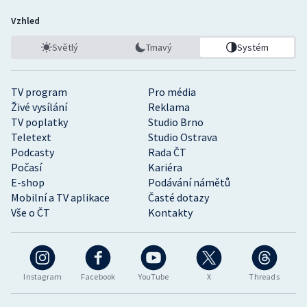
Vzhled
Světlý
Tmavý
Systém
TV program
Pro média
Živé vysílání
Reklama
TV poplatky
Studio Brno
Teletext
Studio Ostrava
Podcasty
Rada ČT
Počasí
Kariéra
E-shop
Podávání námětů
Mobilní a TV aplikace
Časté dotazy
Vše o ČT
Kontakty
Instagram
Facebook
YouTube
X
Threads