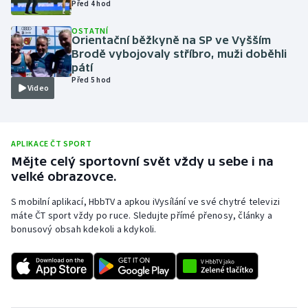
Před 4 hod
Olympijské hry
OSTATNÍ
Orientační běžkyně na SP ve Vyšším
Parasport
Brodě vybojovaly stříbro, muži doběhli
pátí
Před 5 hod
Plavání
Video
Plážový volejbal
APLIKACE ČT SPORT
Ragby
Mějte celý sportovní svět vždy u sebe i na
velké obrazovce.
Rychlobruslení
S mobilní aplikací, HbbTV a apkou iVysílání ve své chytré televizi
máte ČT sport vždy po ruce. Sledujte přímé přenosy, články a
Rychlostní kanoistika
bonusový obsah kdekoli a kdykoli.
Short track
Sportovní střelba