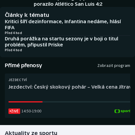
Baseball a softbal
Soutěže
porazilo Atlético San Luis 4:2
Články k tématu
Basketbal
Historické návraty
Kritici šíří dezinformace, Infantina nedáme, hlásí
FIFA
Biatlon
Aplikace ČT sport
Před 4 hod
Druhá porážka na startu sezony je v boji o titul
problém, připustil Priske
Boby a skeleton
AZ kvíz
Před 4 hod
Box
Přímé přenosy
Zobrazit program
Curling
JEZDECTVÍ
Jezdectví: Český skokový pohár – Velká cena Jítravy
Dostihy
Florbal
14:50
-
19:00
ŽIVĚ
Futsal
Aktuality ze sportu
Golf