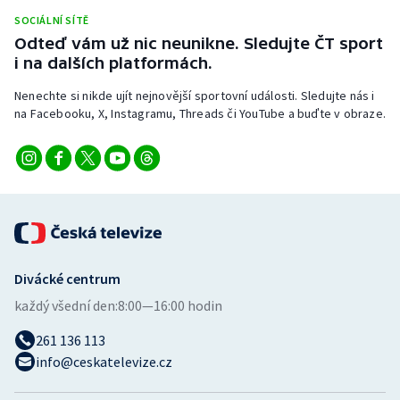
Stolní tenis
SOCIÁLNÍ SÍTĚ
Odteď vám už nic neunikne. Sledujte ČT sport
Triatlon
i na dalších platformách.
Nenechte si nikde ujít nejnovější sportovní události. Sledujte nás i
Veslování
na Facebooku, X, Instagramu, Threads či YouTube a buďte v obraze.
Vodní slalom
Volejbal
Ostatní
Divácké centrum
každý všední den:
8:00—16:00 hodin
261 136 113
info@ceskatelevize.cz