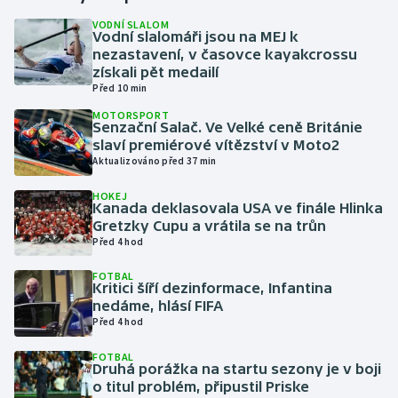
VODNÍ SLALOM
Vodní slalomáři jsou na MEJ k
Gymnastika
nezastavení, v časovce kayakcrossu
získali pět medailí
Házená
Před 10 min
MOTORSPORT
Jezdectví
Senzační Salač. Ve Velké ceně Británie
slaví premiérové vítězství v Moto2
Aktualizováno před 37 min
Judo
HOKEJ
Kanada deklasovala USA ve finále Hlinka
Krasobruslení
Gretzky Cupu a vrátila se na trůn
Před 4 hod
Lezení
FOTBAL
Kritici šíří dezinformace, Infantina
Lyže a snowboard
nedáme, hlásí FIFA
Před 4 hod
Moderní pětiboj
FOTBAL
Druhá porážka na startu sezony je v boji
Motorsport
o titul problém, připustil Priske