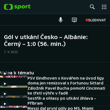
POPULÁRNÍ
SLEDOVAT
Fotbal
Gól v utkání Česko – Albánie:
Černý – 1:0 (56. min.)
Hokej
7. 9. 2023
Tenis
Atletika
Videa k tématu
Cyklistika
PSV Eindhoven s Kovářem na úvod ligy
doma jen remizoval s Fortunou Sittard
Záložník Pavel Bucha pomohl Cincinnati
DALŠÍ SPORTY
ke třetí výhře v řadě
Sestřih a ohlasy po utkání Jihlava –
Americký fotbal
NEPŘEHLÉDNĚTE
Příbram
Messi dal první góly po MS, Miami