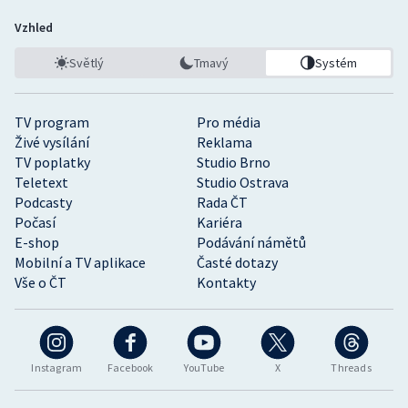
Vzhled
Světlý
Tmavý
Systém
TV program
Pro média
Živé vysílání
Reklama
TV poplatky
Studio Brno
Teletext
Studio Ostrava
Podcasty
Rada ČT
Počasí
Kariéra
E-shop
Podávání námětů
Mobilní a TV aplikace
Časté dotazy
Vše o ČT
Kontakty
Instagram
Facebook
YouTube
X
Threads