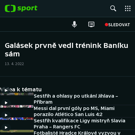
POPULÁRNÍ
SLEDOVAT
Fotbal
Galásek prvně vedl trénink Baníku
sám
Hokej
13. 4. 2022
Tenis
Atletika
Videa k tématu
Cyklistika
Sestřih a ohlasy po utkání Jihlava –
Příbram
Messi dal první góly po MS, Miami
DALŠÍ SPORTY
porazilo Atlético San Luis 4:2
Sestřih kvalifikace Ligy mistryň Slavia
Americký fotbal
NEPŘEHLÉDNĚTE
Praha – Rangers FC
Fotbalisté Hradce Králové vyzvou v