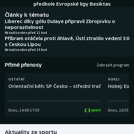
Baseball a softbal
Soutěže
předkole Evropské ligy Besiktas
Články k tématu
Basketbal
Historické návraty
Liberec díky gólu Dulaye připravil Zbrojovku o
neporazitelnost
Biatlon
Aplikace ČT sport
Aktualizováno před 11 hod
Příbram otáčela proti Jihlavě, Ústí ztratilo vedení 3:0
s Českou Lípou
Boby a skeleton
AZ kvíz
Aktualizováno před 14 hod
Box
Přímé přenosy
Zobrazit program
Curling
OSTATNÍ
HOKEJ
Orientační běh: SP Česko – střední trať
Hokej: Exh
Dostihy
Florbal
Dnes
,
14:00
-
17:50
Dnes
,
16:55
-
19
Futsal
Aktuality ze sportu
Golf