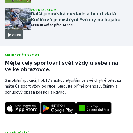
Olympijské hry
VODNÍ SLALOM
Další juniorská medaile a hned zlatá.
Kočířová je mistryní Evropy na kajaku
Parasport
Aktualizováno před 14 hod
Video
Plavání
Plážový volejbal
APLIKACE ČT SPORT
Mějte celý sportovní svět vždy u sebe i na
Ragby
velké obrazovce.
Rychlobruslení
S mobilní aplikací, HbbTV a apkou iVysílání ve své chytré televizi
máte ČT sport vždy po ruce. Sledujte přímé přenosy, články a
bonusový obsah kdekoli a kdykoli.
Rychlostní kanoistika
Short track
Sportovní střelba
SOCIÁLNÍ SÍTĚ