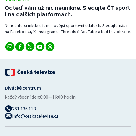
Stolní tenis
Odteď vám už nic neunikne. Sledujte ČT sport
i na dalších platformách.
Triatlon
Nenechte si nikde ujít nejnovější sportovní události. Sledujte nás i
na Facebooku, X, Instagramu, Threads či YouTube a buďte v obraze.
Veslování
Vodní slalom
Volejbal
Ostatní
Divácké centrum
každý všední den:
8:00—16:00 hodin
261 136 113
info@ceskatelevize.cz