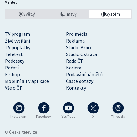
Vzhled
Světlý
Tmavý
Systém
TV program
Pro média
Živé vysílání
Reklama
TV poplatky
Studio Brno
Teletext
Studio Ostrava
Podcasty
Rada ČT
Počasí
Kariéra
E-shop
Podávání námětů
Mobilní a TV aplikace
Časté dotazy
Vše o ČT
Kontakty
Instagram
Facebook
YouTube
X
Threads
© Česká televize