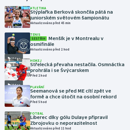
ATLETIKA
Stýplařka Berková skončila pátá na
Gymnastika
juniorském světovém šampionátu
Aktualizováno před 45 min
Házená
TENIS
Menšík je v Montrealu v
SESTŘIH
Jezdectví
osmifinále
Aktualizováno před 2 hod
Judo
Video
HOKEJ
Střelecká převaha nestačila. Osmnáctka
Krasobruslení
prohrála i se Švýcarskem
Před 2 hod
Lezení
Video
PLAVÁNÍ
Seemanová se před ME cítí zpět ve
Lyže a snowboard
formě a chce útočit na osobní rekord
Před 5 hod
Moderní pětiboj
FOTBAL
Liberec díky gólu Dulaye připravil
Zbrojovku o neporazitelnost
Motorsport
Aktualizováno před 11 hod