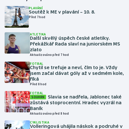
PLAVÁNÍ
Soutěž k ME v plavání – 10. 8.
Gymnastika
Před 7 hod
Házená
ATLETIKA
Další skvělý úspěch české atletiky.
Jezdectví
Překážkář Rada slaví na juniorském MS
zlato
Judo
Aktualizováno před 7 hod
FOTBAL
Chytil se trefuje a neví, čím to je. Vždy
Krasobruslení
jsem začal dávat góly až v sedmém kole,
říká
Lezení
Před 8 hod
FOTBAL
Lyže a snowboard
Slavia se nadřela, Jablonec také
SOUHRN
zůstává stoprocentní. Hradec vyzrál na
Baník
Moderní pětiboj
Aktualizováno před 8 hod
CYKLISTIKA
Motorsport
Volleringová uhájila náskok a podruhé v