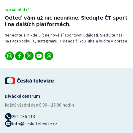
Stolní tenis
SOCIÁLNÍ SÍTĚ
Odteď vám už nic neunikne. Sledujte ČT sport
Triatlon
i na dalších platformách.
Veslování
Nenechte si nikde ujít nejnovější sportovní události. Sledujte nás i
na Facebooku, X, Instagramu, Threads či YouTube a buďte v obraze.
Vodní slalom
Volejbal
Ostatní
Divácké centrum
každý všední den:
8:00—16:00 hodin
261 136 113
info@ceskatelevize.cz