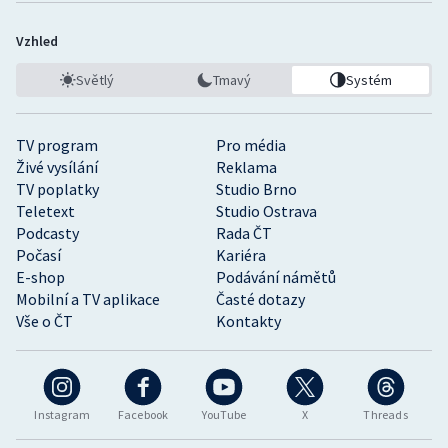
Vzhled
Světlý
Tmavý
Systém
TV program
Pro média
Živé vysílání
Reklama
TV poplatky
Studio Brno
Teletext
Studio Ostrava
Podcasty
Rada ČT
Počasí
Kariéra
E-shop
Podávání námětů
Mobilní a TV aplikace
Časté dotazy
Vše o ČT
Kontakty
Instagram
Facebook
YouTube
X
Threads