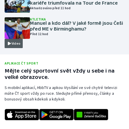
kariéře triumfovala na Tour de France
Olympijské hry
Aktualizováno před 11 hod
ATLETIKA
Parasport
Manuel a kdo dál? V jaké formě jsou Češi
před ME v Birminghamu?
Před 12 hod
Plavání
Video
Plážový volejbal
Ragby
APLIKACE ČT SPORT
Mějte celý sportovní svět vždy u sebe i na
velké obrazovce.
Rychlobruslení
S mobilní aplikací, HbbTV a apkou iVysílání ve své chytré televizi
Rychlostní kanoistika
máte ČT sport vždy po ruce. Sledujte přímé přenosy, články a
bonusový obsah kdekoli a kdykoli.
Short track
Sportovní střelba