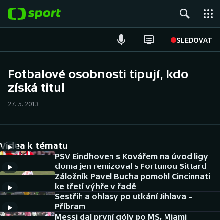
POPULÁRNÍ
SLEDOVAT
Fotbal
Fotbalové osobnosti tipují, kdo
získá titul
Hokej
27. 5. 2013
Tenis
Atletika
Videa k tématu
Cyklistika
PSV Eindhoven s Kovářem na úvod ligy
doma jen remizoval s Fortunou Sittard
Záložník Pavel Bucha pomohl Cincinnati
DALŠÍ SPORTY
ke třetí výhře v řadě
Sestřih a ohlasy po utkání Jihlava –
Americký fotbal
NEPŘEHLÉDNĚTE
Příbram
Messi dal první góly po MS, Miami