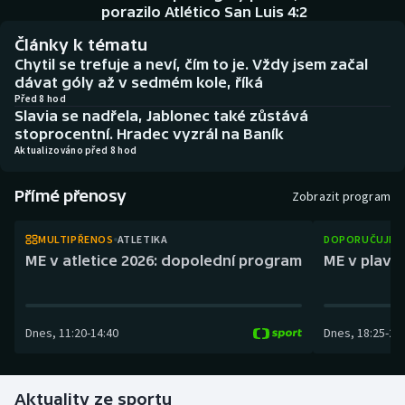
Baseball a softbal
Soutěže
porazilo Atlético San Luis 4:2
Články k tématu
Basketbal
Historické návraty
Chytil se trefuje a neví, čím to je. Vždy jsem začal
dávat góly až v sedmém kole, říká
Biatlon
Aplikace ČT sport
Před 8 hod
Slavia se nadřela, Jablonec také zůstává
stoprocentní. Hradec vyzrál na Baník
Boby a skeleton
AZ kvíz
Aktualizováno před 8 hod
Box
Přímé přenosy
Zobrazit program
Curling
MULTIPŘENOS
ATLETIKA
DOPORUČUJEM
ME v atletice 2026: dopolední program
ME v plaván
Dostihy
Florbal
Dnes
,
11:20
-
14:40
Dnes
,
18:25
-
21
Futsal
Aktuality ze sportu
Golf