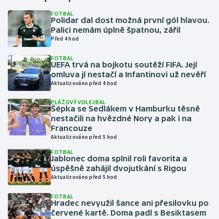
FOTBAL
Polidar dal dost možná první gól hlavou.
Gymnastika
Palici nemám úplně špatnou, zářil
Před 4 hod
Házená
FOTBAL
UEFA trvá na bojkotu soutěží FIFA. Její
Jezdectví
omluva jí nestačí a Infantinovi už nevěří
Aktualizováno před 4 hod
Judo
PLÁŽOVÝ VOLEJBAL
Šépka se Sedlákem v Hamburku těsně
Krasobruslení
nestačili na hvězdné Nory a pak i na
Francouze
Aktualizováno před 5 hod
Lezení
FOTBAL
Jablonec doma splnil roli favorita a
Lyže a snowboard
úspěšně zahájil dvojutkání s Rigou
Aktualizováno před 5 hod
Moderní pětiboj
FOTBAL
Hradec nevyužil šance ani přesilovku po
Motorsport
červené kartě. Doma padl s Besiktasem