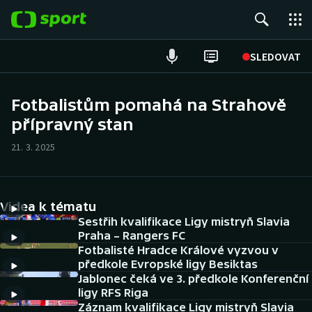
POPULÁRNÍ
SLEDOVAT
Fotbal
Fotbalistům pomahá na Strahově
přípravný stan
Hokej
21. 3. 2025
Tenis
Atletika
Videa k tématu
Cyklistika
Sestřih kvalifikace Ligy mistryň Slavia
Praha – Rangers FC
Fotbalisté Hradce Králové vyzvou v
DALŠÍ SPORTY
předkole Evropské ligy Besiktas
Jablonec čeká ve 3. předkole Konferenční
Americký fotbal
NEPŘEHLÉDNĚTE
ligy RFS Riga
Záznam kvalifikace Ligy mistryň Slavia