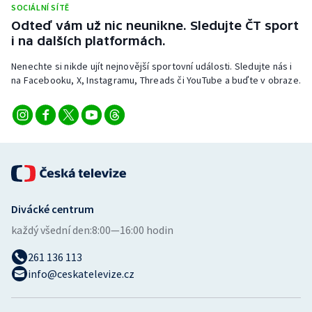
SOCIÁLNÍ SÍTĚ
Stolní tenis
Odteď vám už nic neunikne. Sledujte ČT sport
i na dalších platformách.
Triatlon
Nenechte si nikde ujít nejnovější sportovní události. Sledujte nás i
Veslování
na Facebooku, X, Instagramu, Threads či YouTube a buďte v obraze.
Vodní slalom
Volejbal
Ostatní
Divácké centrum
každý všední den:
8:00—16:00 hodin
261 136 113
info@ceskatelevize.cz