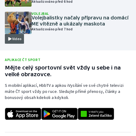
Aktualizováno před 6 hod
Olympijské hry
VOLEJBAL
Volejbalistky načaly přípravu na domácí
Parasport
ME vítězně a ukázaly maskota
Aktualizováno před 7 hod
Plavání
Video
Plážový volejbal
APLIKACE ČT SPORT
Ragby
Mějte celý sportovní svět vždy u sebe i na
velké obrazovce.
Rychlobruslení
S mobilní aplikací, HbbTV a apkou iVysílání ve své chytré televizi
máte ČT sport vždy po ruce. Sledujte přímé přenosy, články a
Rychlostní kanoistika
bonusový obsah kdekoli a kdykoli.
Short track
Sportovní střelba