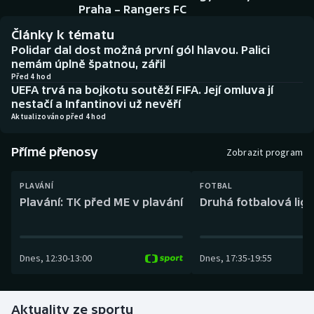
Baseball a softbal
Soutěže
Praha – Rangers FC
Články k tématu
Basketbal
Historické návraty
Polidar dal dost možná první gól hlavou. Palici
nemám úplně špatnou, zářil
Biatlon
Aplikace ČT sport
Před 4 hod
UEFA trvá na bojkotu soutěží FIFA. Její omluva jí
nestačí a Infantinovi už nevěří
Boby a skeleton
AZ kvíz
Aktualizováno před 4 hod
Box
Přímé přenosy
Zobrazit program
Curling
PLAVÁNÍ
FOTBAL
Plavání: TK před ME v plavání
Druhá fotbalová liga
Dostihy
Florbal
Dnes
,
12:30
-
13:00
Dnes
,
17:35
-
19:55
Futsal
Aktuality ze sportu
Golf