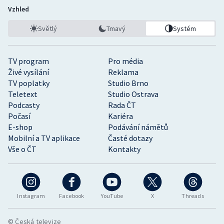
Vzhled
Světlý
Tmavý
Systém
TV program
Pro média
Živé vysílání
Reklama
TV poplatky
Studio Brno
Teletext
Studio Ostrava
Podcasty
Rada ČT
Počasí
Kariéra
E-shop
Podávání námětů
Mobilní a TV aplikace
Časté dotazy
Vše o ČT
Kontakty
Instagram
Facebook
YouTube
X
Threads
© Česká televize