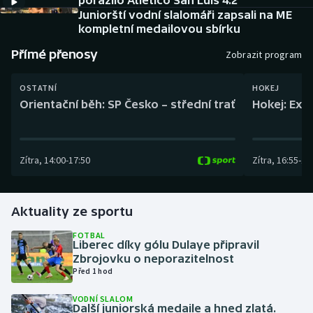
porazilo Atlético San Luis 4:2
Baseball a softbal
Soutěže
Juniorští vodní slalomáři zapsali na ME
kompletní medailovou sbírku
Basketbal
Historické návraty
Přímé přenosy
Zobrazit program
Biatlon
Aplikace ČT sport
OSTATNÍ
HOKEJ
Orientační běh: SP Česko – střední trať
Hokej: Exh
Boby a skeleton
AZ kvíz
Box
Zítra
,
14:00
-
17:50
Zítra
,
16:55
-
19
Curling
Aktuality ze sportu
Dostihy
FOTBAL
Florbal
Liberec díky gólu Dulaye připravil
Zbrojovku o neporazitelnost
Před 1 hod
Futsal
VODNÍ SLALOM
Další juniorská medaile a hned zlatá.
Golf