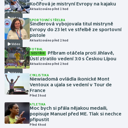
Kočířová je mistryní Evropy na kajaku
Aktualizováno před 1 hod
Gymnastika
Video
SPORTOVNÍ STŘELBA
Šindlerová vybojovala titul mistryně
Házená
Evropy do 23 let ve střelbě ze sportovní
pistole
Jezdectví
Aktualizováno před 2 hod
Video
FOTBAL
Příbram otáčela proti Jihlavě,
SESTŘIH
Judo
Ústí ztratilo vedení 3:0 s Českou Lípou
Aktualizováno před 2 hod
Krasobruslení
Video
CYKLISTIKA
Niewiadomá ovládla ikonické Mont
Lezení
Ventoux a ujala se vedení v Tour de
France
Lyže a snowboard
Před 3 hod
ATLETIKA
Moc bych si přála nějakou medaili,
Moderní pětiboj
popisuje Manuel před ME. Tlak si nechce
připustit
Motorsport
Před 4 hod