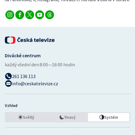
Stolní tenis
Triatlon
Veslování
Vodní slalom
Divácké centrum
Volejbal
každý všední den:
8:00—16:00 hodin
261 136 113
Ostatní
info@ceskatelevize.cz
Vzhled
Světlý
Tmavý
Systém