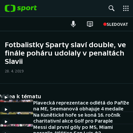
POPULÁRNÍ
SLEDOVAT
Fotbal
Fotbalistky Sparty slaví double, ve
finále poháru udolaly v penaltách
Hokej
Slavii
Tenis
28. 4. 2019
Atletika
Cyklistika
Videa k tématu
Plavecká reprezentace odlétá do Paříže
DALŠÍ SPORTY
na ME, Seemanová obhajuje 4 medaile
Na Kunětické hoře se koná 16. ročník
charitativní akce Golf pro Paraple
Americký fotbal
NEPŘEHLÉDNĚTE
Messi dal první góly po MS, Miami