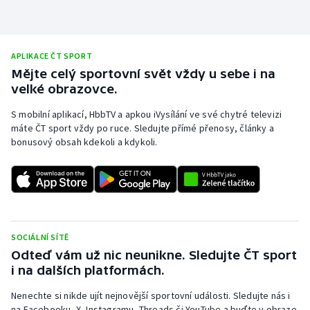
Olympijské hry
Parasport
APLIKACE ČT SPORT
Mějte celý sportovní svět vždy u sebe i na
Plavání
velké obrazovce.
S mobilní aplikací, HbbTV a apkou iVysílání ve své chytré televizi
Plážový volejbal
máte ČT sport vždy po ruce. Sledujte přímé přenosy, články a
bonusový obsah kdekoli a kdykoli.
Ragby
Rychlobruslení
Rychlostní kanoistika
SOCIÁLNÍ SÍTĚ
Short track
Odteď vám už nic neunikne. Sledujte ČT sport
i na dalších platformách.
Sportovní střelba
Nenechte si nikde ujít nejnovější sportovní události. Sledujte nás i
na Facebooku, X, Instagramu, Threads či YouTube a buďte v obraze.