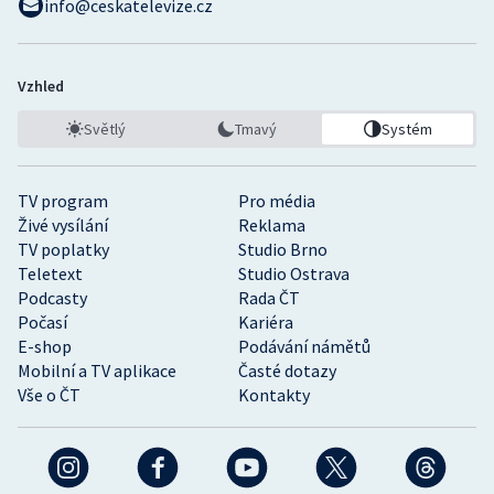
info@ceskatelevize.cz
Vzhled
Světlý
Tmavý
Systém
TV program
Pro média
Živé vysílání
Reklama
TV poplatky
Studio Brno
Teletext
Studio Ostrava
Podcasty
Rada ČT
Počasí
Kariéra
E-shop
Podávání námětů
Mobilní a TV aplikace
Časté dotazy
Vše o ČT
Kontakty