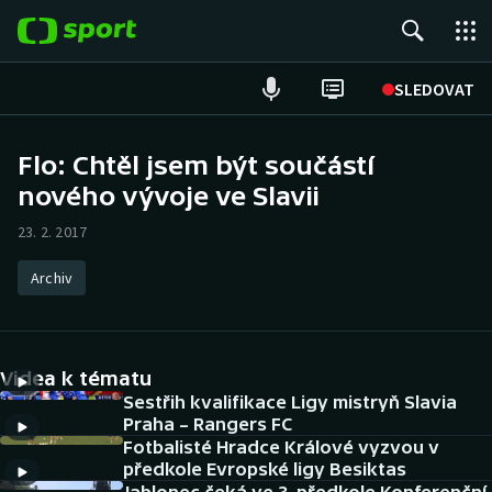
POPULÁRNÍ
SLEDOVAT
Fotbal
Flo: Chtěl jsem být součástí
nového vývoje ve Slavii
Hokej
23. 2. 2017
Tenis
Archiv
Atletika
Cyklistika
Videa k tématu
DALŠÍ SPORTY
Sestřih kvalifikace Ligy mistryň Slavia
Praha – Rangers FC
Fotbalisté Hradce Králové vyzvou v
Americký fotbal
NEPŘEHLÉDNĚTE
předkole Evropské ligy Besiktas