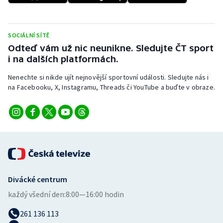
Stolní tenis
Triatlon
SOCIÁLNÍ SÍTĚ
Odteď vám už nic neunikne. Sledujte ČT sport
Veslování
i na dalších platformách.
Nenechte si nikde ujít nejnovější sportovní události. Sledujte nás i
Vodní slalom
na Facebooku, X, Instagramu, Threads či YouTube a buďte v obraze.
Volejbal
Ostatní
Divácké centrum
každý všední den:
8:00—16:00 hodin
261 136 113