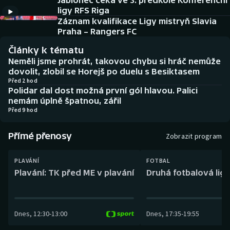
Jablonec čeká ve 3. předkole Konferenční
Baseball a softbal
Soutěže
ligy RFS Riga
Záznam kvalifikace Ligy mistryň Slavia
Basketbal
Historické návraty
Praha – Rangers FC
Články k tématu
Biatlon
Aplikace ČT sport
Neměli jsme prohrát, takovou chybu si hráč nemůže
dovolit, zlobil se Horejš po duelu s Besiktasem
Boby a skeleton
AZ kvíz
Před 2 hod
Polidar dal dost možná první gól hlavou. Palici
nemám úplně špatnou, zářil
Box
Před 9 hod
Curling
Přímé přenosy
Zobrazit program
Dostihy
PLAVÁNÍ
FOTBAL
Plavání: TK před ME v plavání
Druhá fotbalová liga
Florbal
Futsal
Dnes
,
12:30
-
13:00
Dnes
,
17:35
-
19:55
Golf