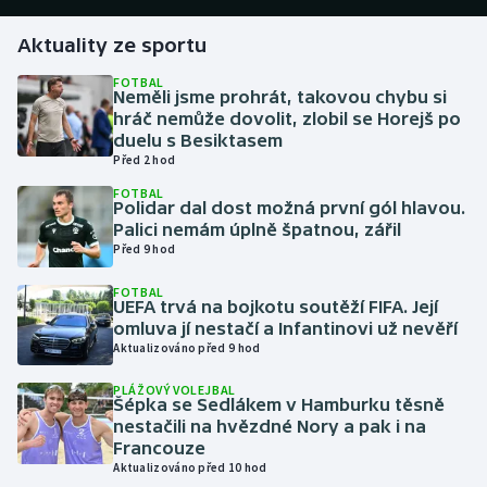
Aktuality ze sportu
Gymnastika
FOTBAL
Neměli jsme prohrát, takovou chybu si
Házená
hráč nemůže dovolit, zlobil se Horejš po
duelu s Besiktasem
Jezdectví
Před 2 hod
FOTBAL
Judo
Polidar dal dost možná první gól hlavou.
Palici nemám úplně špatnou, zářil
Před 9 hod
Krasobruslení
FOTBAL
UEFA trvá na bojkotu soutěží FIFA. Její
Lezení
omluva jí nestačí a Infantinovi už nevěří
Aktualizováno před 9 hod
Lyže a snowboard
PLÁŽOVÝ VOLEJBAL
Šépka se Sedlákem v Hamburku těsně
Moderní pětiboj
nestačili na hvězdné Nory a pak i na
Francouze
Motorsport
Aktualizováno před 10 hod