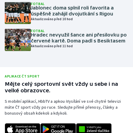
FOTBAL
Jablonec doma splnil roli favorita a
Olympijské hry
úspěšně zahájil dvojutkání s Rigou
Aktualizováno před 10 hod
Parasport
FOTBAL
Hradec nevyužil šance ani přesilovku po
Plavání
červené kartě. Doma padl s Besiktasem
Aktualizováno před 11 hod
Plážový volejbal
Ragby
APLIKACE ČT SPORT
Rychlobruslení
Mějte celý sportovní svět vždy u sebe i na
velké obrazovce.
Rychlostní kanoistika
S mobilní aplikací, HbbTV a apkou iVysílání ve své chytré televizi
máte ČT sport vždy po ruce. Sledujte přímé přenosy, články a
Short track
bonusový obsah kdekoli a kdykoli.
Sportovní střelba