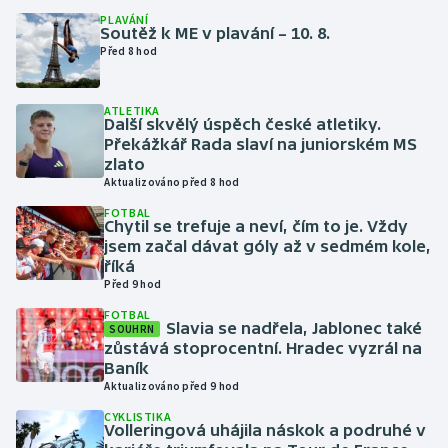
PLAVÁNÍ
Soutěž k ME v plavání – 10. 8.
Futsal
Před 8 hod
Golf
ATLETIKA
Další skvělý úspěch české atletiky.
Gymnastika
Překážkář Rada slaví na juniorském MS
zlato
Aktualizováno před 8 hod
Házená
FOTBAL
Chytil se trefuje a neví, čím to je. Vždy
Jezdectví
jsem začal dávat góly až v sedmém kole,
říká
Judo
Před 9 hod
FOTBAL
Slavia se nadřela, Jablonec také
SOUHRN
Krasobruslení
zůstává stoprocentní. Hradec vyzrál na
Baník
Lezení
Aktualizováno před 9 hod
CYKLISTIKA
Lyže a snowboard
Volleringová uhájila náskok a podruhé v