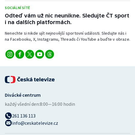
Short track
SOCIÁLNÍ SÍTĚ
Odteď vám už nic neunikne. Sledujte ČT sport
Sportovní střelba
i na dalších platformách.
Stolní tenis
Nenechte si nikde ujít nejnovější sportovní události. Sledujte nás i
na Facebooku, X, Instagramu, Threads či YouTube a buďte v obraze.
Triatlon
Veslování
Vodní slalom
Volejbal
Divácké centrum
každý všední den:
8:00—16:00 hodin
Ostatní
261 136 113
info@ceskatelevize.cz