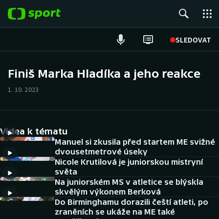
POPULÁRNÍ
SLEDOVAT
ME v atletice
Finiš Marka Hladíka a jeho reakce
ME v plavání
1. 10. 2023
Fotbal
Videa k tématu
Hokej
Manuel si zkusila před startem ME svižné
dvousetmetrové úseky
Tenis
Nicole Krutilová je juniorskou mistryní
světa
DALŠÍ SPORTY
Na juniorském MS v atletice se blýskla
skvělým výkonem Berková
Americký fotbal
Do Birminghamu dorazili čeští atleti, po
NEPŘEHLÉDNĚTE
zraněních se ukáže na ME také