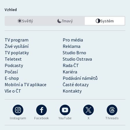
Vzhled
Světlý
Tmavý
Systém
TV program
Pro média
Živé vysílání
Reklama
TV poplatky
Studio Brno
Teletext
Studio Ostrava
Podcasty
Rada ČT
Počasí
Kariéra
E-shop
Podávání námětů
Mobilní a TV aplikace
Časté dotazy
Vše o ČT
Kontakty
Instagram
Facebook
YouTube
X
Threads