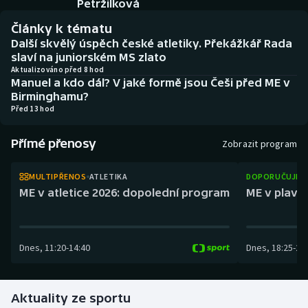
Petržilková
Atletika
Soutěže
Články k tématu
Baseball a softbal
Historické návraty
Další skvělý úspěch české atletiky. Překážkář Rada
slaví na juniorském MS zlato
Aktualizováno před 8 hod
Basketbal
Aplikace ČT sport
Manuel a kdo dál? V jaké formě jsou Češi před ME v
Birminghamu?
Biatlon
AZ kvíz
Před 13 hod
Boby a skeleton
Přímé přenosy
Zobrazit program
Box
MULTIPŘENOS
ATLETIKA
DOPORUČUJEM
ME v atletice 2026: dopolední program
ME v plaván
Curling
Cyklistika
Dnes
,
11:20
-
14:40
Dnes
,
18:25
-
21
Dostihy
Aktuality ze sportu
Florbal