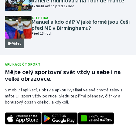
kariéře triumfovala na Tour de France
Aktualizováno před 12 hod
Moderní pětiboj
ATLETIKA
Manuel a kdo dál? V jaké formě jsou Češi
Motorsport
před ME v Birminghamu?
Před 13 hod
Olympijské hry
Video
Parasport
APLIKACE ČT SPORT
Plavání
Mějte celý sportovní svět vždy u sebe i na
velké obrazovce.
Plážový volejbal
S mobilní aplikací, HbbTV a apkou iVysílání ve své chytré televizi
máte ČT sport vždy po ruce. Sledujte přímé přenosy, články a
Ragby
bonusový obsah kdekoli a kdykoli.
Rychlobruslení
Rychlostní kanoistika