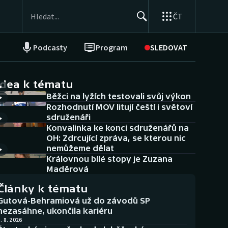
ČT
Podcasty
Program
SLEDOVAT
NEPŘEHLÉDNĚTE
Soutěže
idea k tématu
Běžci na lyžích testovali svůj výkon
Historické návraty
Rozhodnutí MOV litují čeští i světoví
sdruženáři
Aplikace ČT sport
Konvalinka ke konci sdruženářů na
OH: Zdrcující zpráva, se kterou nic
AZ kvíz
nemůžeme dělat
Královnou bílé stopy je Zuzana
Maděrová
Články k tématu
Gutová-Behramiová už do závodů SP
nezasáhne, ukončila kariéru
. 8. 2026