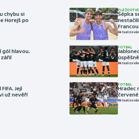
PLÁŽOVÝ V
u chybu si
Šépka s
se Horejš po
nestačil
Francou
Aktualizován
FOTBAL
 gól hlavou.
Jablonec
zářil
úspěšně 
Aktualizován
FOTBAL
FIFA. Její
Hradec n
vi už nevěří
červené
Aktualizován