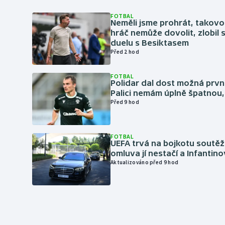
FOTBAL
Neměli jsme prohrát, takovo
hráč nemůže dovolit, zlobil 
duelu s Besiktasem
Před 2 hod
FOTBAL
Polidar dal dost možná první
Palici nemám úplně špatnou, 
Před 9 hod
FOTBAL
UEFA trvá na bojkotu soutěží 
omluva jí nestačí a Infantino
Aktualizováno před 9 hod