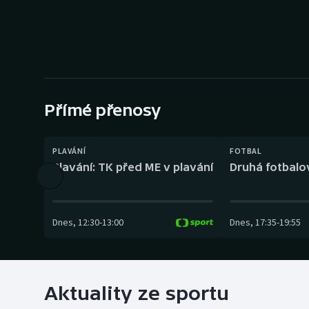
Curling
Dostihy
Florbal
Futsal
Přímé přenosy
Golf
PLAVÁNÍ
FOTBAL
Plavání: TK před ME v plavání
Druhá fotbalov
Gymnastika
Dnes
,
12:30
-
13:00
Dnes
,
17:35
-
19:55
Aktuality ze sportu