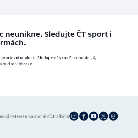
 neunikne. Sledujte ČT sport i
ormách.
 sportovní události. Sledujte nás i na Facebooku, X,
a buďte v obraze.
eská televize na sociálních sítích: