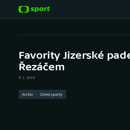
POPULÁRNÍ
DALŠÍ SPORTY
Fotbal
Americký fotbal
Favority Jizerské pad
Hokej
Baseball a softbal
Řezáčem
Tenis
Basketbal
9. 1. 2016
Atletika
Biatlon
Archiv
Zimní sporty
Cyklistika
Boby a skeleton
Box