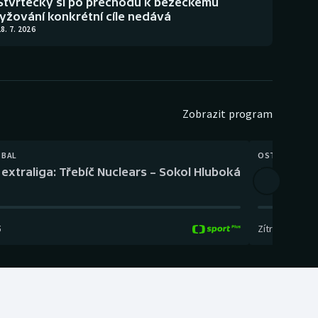
Štvrtecký si po přechodu k běžeckému
lyžování konkrétní cíle nedává
8. 7. 2026
Zobrazit program
TBAL
OSTATNÍ
extraliga: Třebíč Nuclears – Sokol Hluboká
Orientační
5
Zítra
,
14:00
-
17