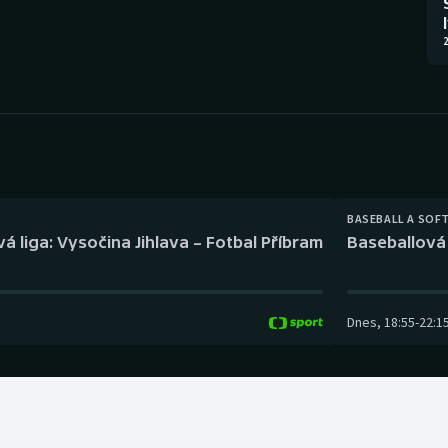
Moderní pětiboj
Triatlon
2
Motorsport
Veslování
Olympijské hry
Vodní slalom
Parasport
Volejbal
Plavání
Ostatní
BASEBALL A SOF
á liga: Vysočina Jihlava – Fotbal Příbram
Baseballová 
Plážový volejbal
Dnes
,
18:55
-
22:1