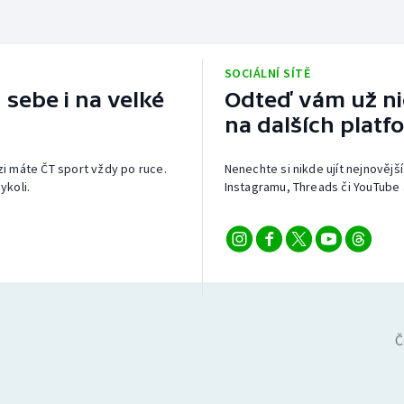
SOCIÁLNÍ SÍTĚ
 sebe i na velké
Odteď vám už nic
na dalších platf
izi máte ČT sport vždy po ruce.
Nenechte si nikde ujít nejnovější
ykoli.
Instagramu, Threads či YouTube 
Č