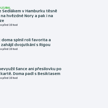
OLEJBAL
e Sedlákem v Hamburku těsně
i na hvězdné Nory a pak i na
ze
o před 10 hod
 doma splnil roli favorita a
zahájil dvojutkání s Rigou
o před 10 hod
evyužil šance ani přesilovku po
 kartě. Doma padl s Besiktasem
o před 10 hod