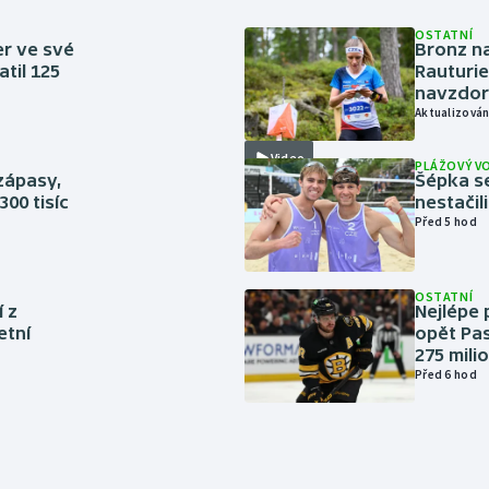
OSTATNÍ
er ve své
Bronz na
til 125
Rauturie
navzdor
Aktualizován
Video
PLÁŽOVÝ V
zápasy,
Šépka s
300 tisíc
nestačil
Před 5 hod
OSTATNÍ
í z
Nejlépe 
etní
opět Pas
275 mili
Před 6 hod