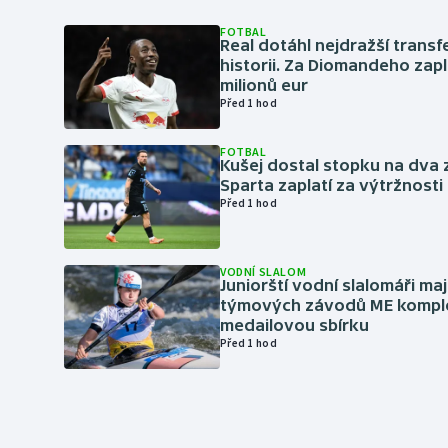
FOTBAL
Real dotáhl nejdražší transf
historii. Za Diomandeho zapla
milionů eur
Před 1 hod
FOTBAL
Kušej dostal stopku na dva 
Sparta zaplatí za výtržnosti 
Před 1 hod
VODNÍ SLALOM
Juniorští vodní slalomáři maj
týmových závodů ME kompl
medailovou sbírku
Před 1 hod