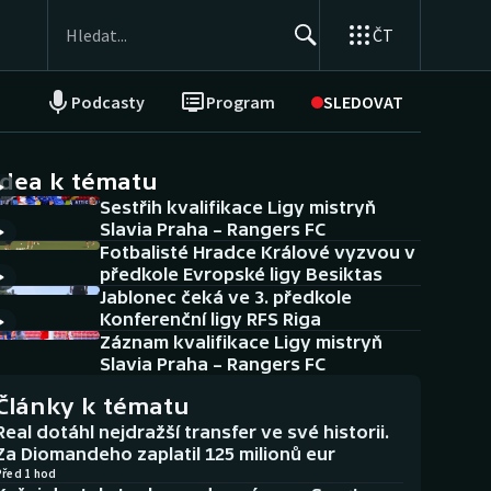
ČT
Podcasty
Program
SLEDOVAT
NEPŘEHLÉDNĚTE
Soutěže
idea k tématu
Sestřih kvalifikace Ligy mistryň
Historické návraty
Slavia Praha – Rangers FC
Fotbalisté Hradce Králové vyzvou v
Aplikace ČT sport
předkole Evropské ligy Besiktas
Jablonec čeká ve 3. předkole
AZ kvíz
Konferenční ligy RFS Riga
Záznam kvalifikace Ligy mistryň
Slavia Praha – Rangers FC
Články k tématu
Real dotáhl nejdražší transfer ve své historii.
Za Diomandeho zaplatil 125 milionů eur
Před 1 hod