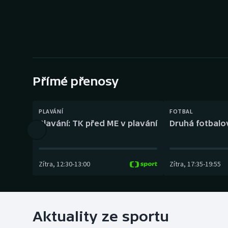
Curling
Dostihy
Florbal
Futsal
Přímé přenosy
Golf
PLAVÁNÍ
FOTBAL
Plavání: TK před ME v plavání
Druhá fotbalov
Gymnastika
Zítra
,
12:30
-
13:00
Zítra
,
17:35
-
19:55
Aktuality ze sportu