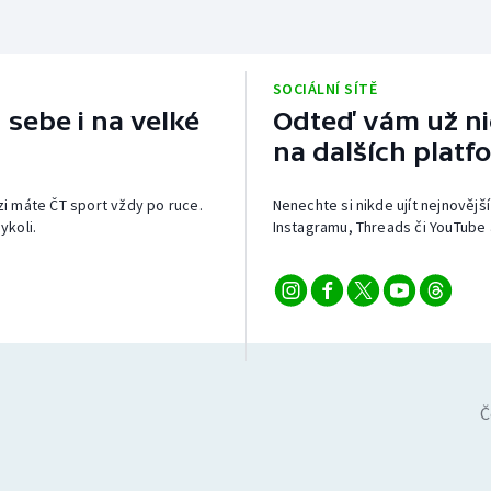
SOCIÁLNÍ SÍTĚ
 sebe i na velké
Odteď vám už nic
na dalších platf
izi máte ČT sport vždy po ruce.
Nenechte si nikde ujít nejnovější
ykoli.
Instagramu, Threads či YouTube 
Č