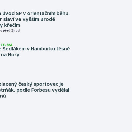
 úvod SP v orientačním běhu.
r slaví ve Vyšším Brodě
y křečím
o před 2 hod
OLEJBAL
e Sedlákem v Hamburku těsně
i na Nory
placený český sportovec je
trňák, podle Forbesu vydělal
onů