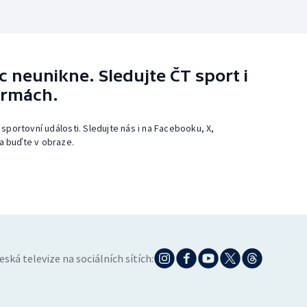
 neunikne. Sledujte ČT sport i
ormách.
 sportovní události. Sledujte nás i na Facebooku, X,
a buďte v obraze.
eská televize na sociálních sítích: