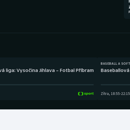
Moderní pětiboj
Triatlon
Motorsport
Veslování
Olympijské hry
Vodní slalom
Parasport
Volejbal
Plavání
Ostatní
BASEBALL A SOF
á liga: Vysočina Jihlava – Fotbal Příbram
Baseballová 
Plážový volejbal
Zítra
,
18:55
-
22:15