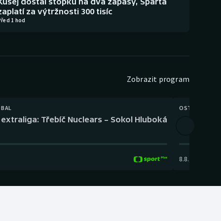
Kušej dostal stopku na dva zápasy, Sparta
zaplatí za výtržnosti 300 tisíc
Před 1 hod
Zobrazit program
TBAL
OSTATNÍ
extraliga: Třebíč Nuclears – Sokol Hluboká
Orientační
8.8.
,
14:00
-
17: