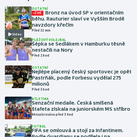
OSTATNÍ
Bronz na úvod SP v orientačním
ŽIVĚ
Gymnastika
běhu. Rauturier slaví ve Vyšším Brodě
navzdory křečím
Házená
Před 31 min
Video
PLÁŽOVÝ VOLEJBAL
Jezdectví
Šépka se Sedlákem v Hamburku těsně
nestačili na Nory
Před 2 hod
Judo
OSTATNÍ
Nejlépe placený český sportovec je opět
Krasobruslení
Pastrňák, podle Forbesu vydělal 275
milionů
Lezení
Před 3 hod
ATLETIKA
Lyže a snowboard
Senzační medaile. Česká smíšená
štafeta získala na juniorském MS stříbro
Aktualizováno před 3 hod
Moderní pětiboj
FOTBAL
FIFA se omlouvá a stojí za Infantinem.
Motorsport
Podle Guardianu se podílela i na