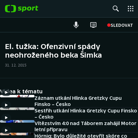
POPULÁRNÍ
SLEDOVAT
Fotbal
El. tužka: Ofenzivní spády
neohroženého beka Šimka
Hokej
31. 12. 2015
Tenis
Atletika
Videa k tématu
Cyklistika
Záznam utkání Hlinka Gretzky Cupu
Finsko – Česko
Sestřih utkání Hlinka Gretzky Cupu Finsko
DALŠÍ SPORTY
– Česko
Vítězstvím 4:0 nad Táborem zahájil Motor
Americký fotbal
NEPŘEHLÉDNĚTE
letní přípravu
Hörnig: Bylo důležité otevřít skóre co