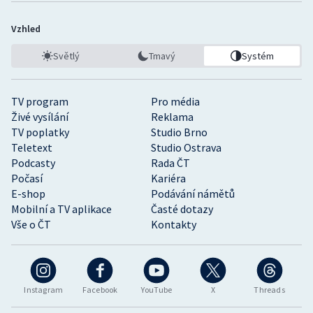
Vzhled
Světlý
Tmavý
Systém
TV program
Pro média
Živé vysílání
Reklama
TV poplatky
Studio Brno
Teletext
Studio Ostrava
Podcasty
Rada ČT
Počasí
Kariéra
E-shop
Podávání námětů
Mobilní a TV aplikace
Časté dotazy
Vše o ČT
Kontakty
Instagram
Facebook
YouTube
X
Threads