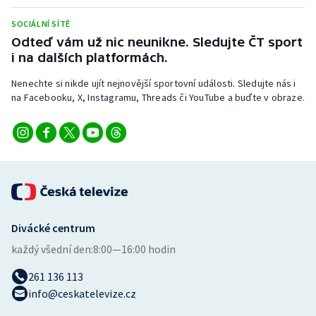
Stolní tenis
SOCIÁLNÍ SÍTĚ
Odteď vám už nic neunikne. Sledujte ČT sport
Triatlon
i na dalších platformách.
Veslování
Nenechte si nikde ujít nejnovější sportovní události. Sledujte nás i
na Facebooku, X, Instagramu, Threads či YouTube a buďte v obraze.
Vodní slalom
Volejbal
Ostatní
Divácké centrum
každý všední den:
8:00—16:00 hodin
261 136 113
info@ceskatelevize.cz