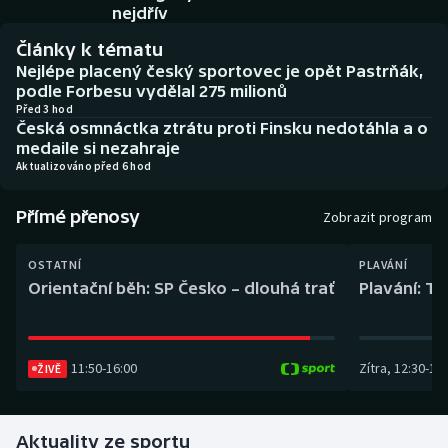
Baseball a softbal
Soutěže
nejdřív
Články k tématu
Basketbal
Historické návraty
Nejlépe placený český sportovec je opět Pastrňák,
podle Forbesu vydělal 275 milionů
Biatlon
Aplikace ČT sport
Před 3 hod
Česká osmnáctka ztrátu proti Finsku nedotáhla a o
medaile si nezahraje
Boby a skeleton
AZ kvíz
Aktualizováno před 6 hod
Box
Přímé přenosy
Zobrazit program
Curling
OSTATNÍ
PLAVÁNÍ
Orientační běh: SP Česko – dlouhá trať
Plavání: TK
Dostihy
Florbal
11:50
-
16:00
Zítra
,
12:30
-
13:
ŽIVĚ
Futsal
Aktuality ze sportu
Golf