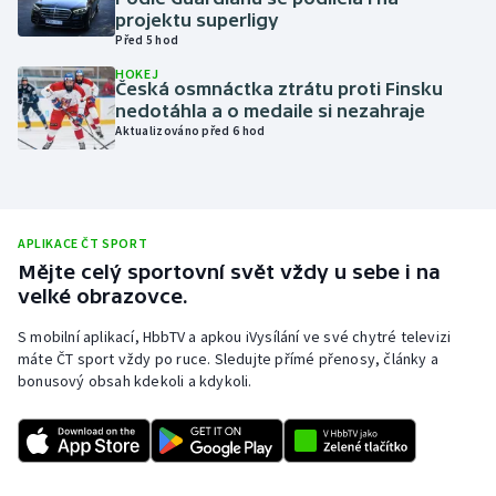
projektu superligy
Olympijské hry
Před 5 hod
HOKEJ
Parasport
Česká osmnáctka ztrátu proti Finsku
nedotáhla a o medaile si nezahraje
Aktualizováno před 6 hod
Plavání
Plážový volejbal
Ragby
APLIKACE ČT SPORT
Mějte celý sportovní svět vždy u sebe i na
velké obrazovce.
Rychlobruslení
S mobilní aplikací, HbbTV a apkou iVysílání ve své chytré televizi
Rychlostní kanoistika
máte ČT sport vždy po ruce. Sledujte přímé přenosy, články a
bonusový obsah kdekoli a kdykoli.
Short track
Sportovní střelba