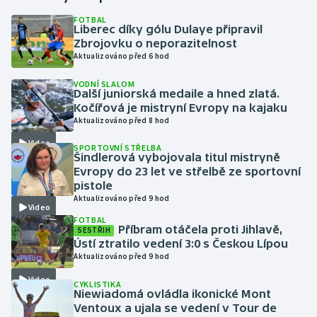
FOTBAL
Liberec díky gólu Dulaye připravil
Gymnastika
Zbrojovku o neporazitelnost
Aktualizováno před 6 hod
Házená
VODNÍ SLALOM
Další juniorská medaile a hned zlatá.
Jezdectví
Kočířová je mistryní Evropy na kajaku
Aktualizováno před 8 hod
Judo
Video
SPORTOVNÍ STŘELBA
Šindlerová vybojovala titul mistryně
Krasobruslení
Evropy do 23 let ve střelbě ze sportovní
pistole
Aktualizováno před 9 hod
Lezení
Video
FOTBAL
Příbram otáčela proti Jihlavě,
SESTŘIH
Lyže a snowboard
Ústí ztratilo vedení 3:0 s Českou Lípou
Aktualizováno před 9 hod
Moderní pětiboj
Video
CYKLISTIKA
Niewiadomá ovládla ikonické Mont
Motorsport
Ventoux a ujala se vedení v Tour de