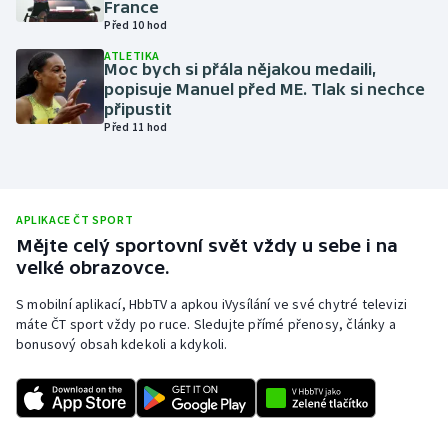
France
Před 10 hod
Olympijské hry
ATLETIKA
Moc bych si přála nějakou medaili,
Parasport
popisuje Manuel před ME. Tlak si nechce
připustit
Plavání
Před 11 hod
Plážový volejbal
Ragby
APLIKACE ČT SPORT
Mějte celý sportovní svět vždy u sebe i na
velké obrazovce.
Rychlobruslení
S mobilní aplikací, HbbTV a apkou iVysílání ve své chytré televizi
Rychlostní kanoistika
máte ČT sport vždy po ruce. Sledujte přímé přenosy, články a
bonusový obsah kdekoli a kdykoli.
Short track
Sportovní střelba