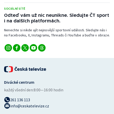
Stolní tenis
SOCIÁLNÍ SÍTĚ
Odteď vám už nic neunikne. Sledujte ČT sport
Triatlon
i na dalších platformách.
Veslování
Nenechte si nikde ujít nejnovější sportovní události. Sledujte nás i
na Facebooku, X, Instagramu, Threads či YouTube a buďte v obraze.
Vodní slalom
Volejbal
Ostatní
Divácké centrum
každý všední den:
8:00—16:00 hodin
261 136 113
info@ceskatelevize.cz