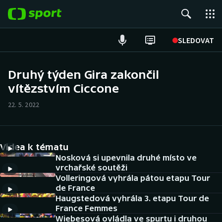
POPULÁRNÍ
SLEDOVAT
Fotbal
Druhý týden Gira zakončil
vítězstvím Ciccone
Hokej
22. 5. 2022
Tenis
Atletika
Videa k tématu
Cyklistika
Nosková si upevnila druhé místo ve
vrchařské soutěži
Volleringová vyhrála pátou etapu Tour
DALŠÍ SPORTY
de France
Haugstedová vyhrála 3. etapu Tour de
Americký fotbal
NEPŘEHLÉDNĚTE
France Femmes
Wiebesová ovládla ve spurtu i druhou