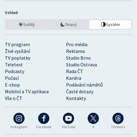
Vzhled
Světlý
Tmavý
Systém
TV program
Pro média
Živé vysílání
Reklama
TV poplatky
Studio Brno
Teletext
Studio Ostrava
Podcasty
Rada ČT
Počasí
Kariéra
E-shop
Podávání námětů
Mobilní a TV aplikace
Časté dotazy
Vše o ČT
Kontakty
Instagram
Facebook
YouTube
X
Threads