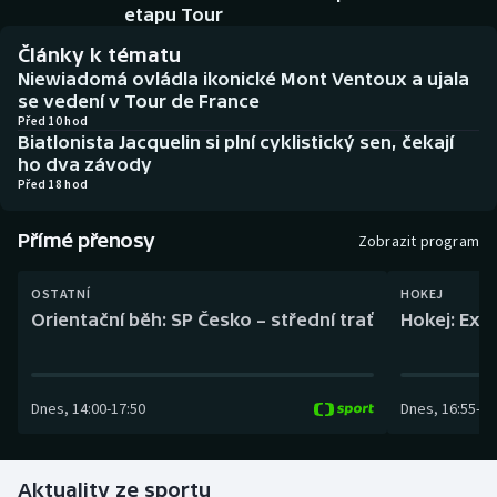
Baseball a softbal
Soutěže
etapu Tour
Články k tématu
Basketbal
Historické návraty
Niewiadomá ovládla ikonické Mont Ventoux a ujala
se vedení v Tour de France
Biatlon
Aplikace ČT sport
Před 10 hod
Biatlonista Jacquelin si plní cyklistický sen, čekají
ho dva závody
Boby a skeleton
AZ kvíz
Před 18 hod
Box
Přímé přenosy
Zobrazit program
Curling
OSTATNÍ
HOKEJ
Orientační běh: SP Česko – střední trať
Hokej: Exh
Dostihy
Florbal
Dnes
,
14:00
-
17:50
Dnes
,
16:55
-
19
Futsal
Aktuality ze sportu
Golf