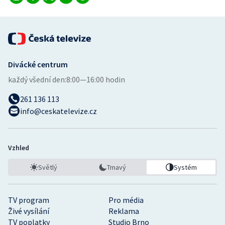
Stolní tenis
Triatlon
Veslování
Divácké centrum
každý všední den:
8:00—16:00 hodin
Vodní slalom
261 136 113
Volejbal
info@ceskatelevize.cz
Ostatní
Vzhled
Světlý
Tmavý
Systém
TV program
Pro média
Živé vysílání
Reklama
TV poplatky
Studio Brno