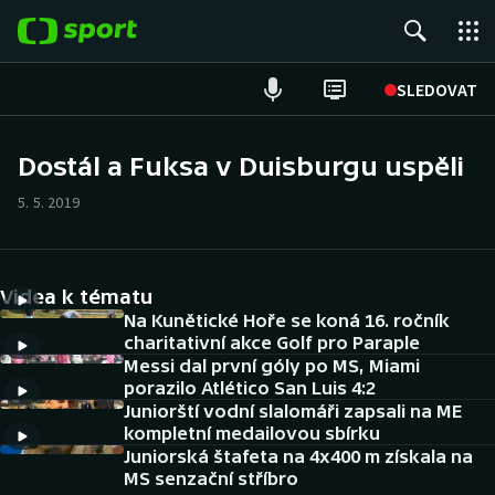
POPULÁRNÍ
SLEDOVAT
Fotbal
Dostál a Fuksa v Duisburgu uspěli
Hokej
5. 5. 2019
Tenis
Videa k tématu
Atletika
Na Kunětické Hoře se koná 16. ročník
charitativní akce Golf pro Paraple
Cyklistika
Messi dal první góly po MS, Miami
porazilo Atlético San Luis 4:2
DALŠÍ SPORTY
Juniorští vodní slalomáři zapsali na ME
kompletní medailovou sbírku
Americký fotbal
Juniorská štafeta na 4x400 m získala na
NEPŘEHLÉDNĚTE
MS senzační stříbro