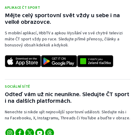
APLIKACE ČT SPORT
Olympijské hry
Mějte celý sportovní svět vždy u sebe i na
velké obrazovce.
Parasport
S mobilní aplikací, HbbTV a apkou iVysílání ve své chytré televizi
Plavání
máte ČT sport vždy po ruce. Sledujte přímé přenosy, články a
bonusový obsah kdekoli a kdykoli.
Plážový volejbal
Ragby
Rychlobruslení
SOCIÁLNÍ SÍTĚ
Odteď vám už nic neunikne. Sledujte ČT sport
Rychlostní kanoistika
i na dalších platformách.
Short track
Nenechte si nikde ujít nejnovější sportovní události. Sledujte nás i
na Facebooku, X, Instagramu, Threads či YouTube a buďte v obraze.
Sportovní střelba