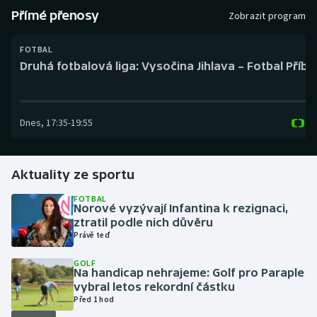
Baseball a softbal
Soutěže
Přímé přenosy
Zobrazit program
Basketbal
Historické návraty
FOTBAL
Druhá fotbalová liga: Vysočina Jihlava – Fotbal Příb
Biatlon
Aplikace ČT sport
Boby a skeleton
AZ kvíz
Dnes
,
17:35
-
19:55
Box
Aktuality ze sportu
Curling
FOTBAL
Norové vyzývají Infantina k rezignaci,
Dostihy
ztratil podle nich důvěru
Právě teď
Florbal
GOLF
Na handicap nehrajeme: Golf pro Paraple
Futsal
vybral letos rekordní částku
Před 1 hod
Golf