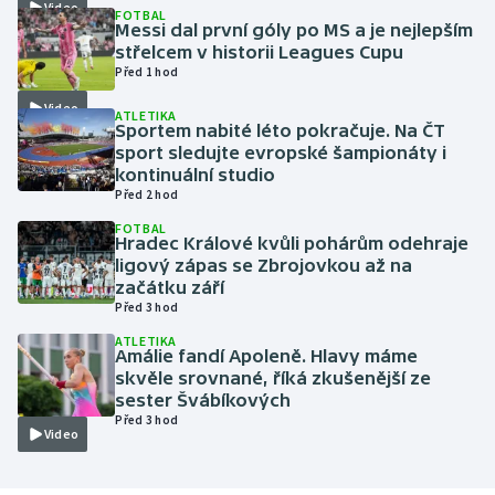
Video
FOTBAL
Messi dal první góly po MS a je nejlepším
Gymnastika
střelcem v historii Leagues Cupu
Před 1 hod
Házená
Video
ATLETIKA
Sportem nabité léto pokračuje. Na ČT
sport sledujte evropské šampionáty i
Jezdectví
kontinuální studio
Před 2 hod
Judo
FOTBAL
Hradec Králové kvůli pohárům odehraje
Krasobruslení
ligový zápas se Zbrojovkou až na
začátku září
Před 3 hod
Lezení
ATLETIKA
Amálie fandí Apoleně. Hlavy máme
Lyže a snowboard
skvěle srovnané, říká zkušenější ze
sester Švábíkových
Moderní pětiboj
Před 3 hod
Video
Motorsport