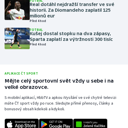
FOTBAL
Real dotáhl nejdražší transfer ve své
Olympijské hry
historii. Za Diomandeho zaplatil 125
milionů eur
Před 4 hod
Parasport
FOTBAL
Kušej dostal stopku na dva zápasy,
Plavání
Sparta zaplatí za výtržnosti 300 tisíc
Před 4 hod
Plážový volejbal
Ragby
APLIKACE ČT SPORT
Rychlobruslení
Mějte celý sportovní svět vždy u sebe i na
velké obrazovce.
Rychlostní kanoistika
S mobilní aplikací, HbbTV a apkou iVysílání ve své chytré televizi
máte ČT sport vždy po ruce. Sledujte přímé přenosy, články a
Short track
bonusový obsah kdekoli a kdykoli.
Sportovní střelba