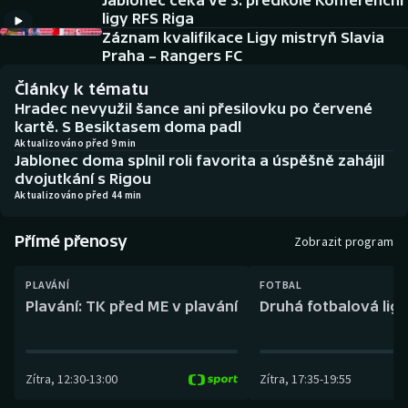
Jablonec čeká ve 3. předkole Konferenční
Baseball a softbal
Soutěže
ligy RFS Riga
Záznam kvalifikace Ligy mistryň Slavia
Basketbal
Historické návraty
Praha – Rangers FC
Články k tématu
Biatlon
Aplikace ČT sport
Hradec nevyužil šance ani přesilovku po červené
kartě. S Besiktasem doma padl
Boby a skeleton
AZ kvíz
Aktualizováno před 9 min
Jablonec doma splnil roli favorita a úspěšně zahájil
dvojutkání s Rigou
Box
Aktualizováno před 44 min
Curling
Přímé přenosy
Zobrazit program
Dostihy
PLAVÁNÍ
FOTBAL
Plavání: TK před ME v plavání
Druhá fotbalová liga
Florbal
Futsal
Zítra
,
12:30
-
13:00
Zítra
,
17:35
-
19:55
Golf