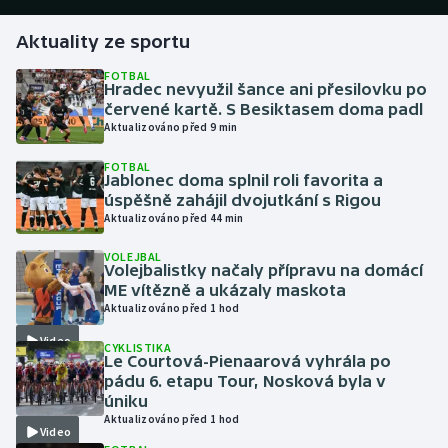
Aktuality ze sportu
Gymnastika
FOTBAL
Hradec nevyužil šance ani přesilovku po
Házená
červené kartě. S Besiktasem doma padl
Aktualizováno před 9 min
Jezdectví
FOTBAL
Jablonec doma splnil roli favorita a
Judo
úspěšně zahájil dvojutkání s Rigou
Aktualizováno před 44 min
Krasobruslení
VOLEJBAL
Volejbalistky načaly přípravu na domácí
Lezení
ME vítězně a ukázaly maskota
Aktualizováno před 1 hod
Lyže a snowboard
Video
CYKLISTIKA
Le Courtová-Pienaarová vyhrála po
Moderní pětiboj
pádu 6. etapu Tour, Nosková byla v
úniku
Aktualizováno před 1 hod
Motorsport
Video