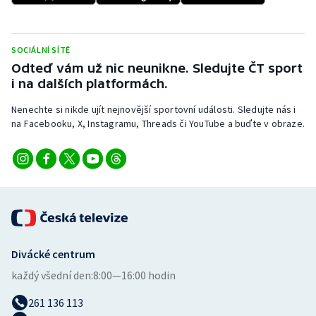
Stolní tenis
Triatlon
SOCIÁLNÍ SÍTĚ
Odteď vám už nic neunikne. Sledujte ČT sport
Veslování
i na dalších platformách.
Nenechte si nikde ujít nejnovější sportovní události. Sledujte nás i
Vodní slalom
na Facebooku, X, Instagramu, Threads či YouTube a buďte v obraze.
Volejbal
Ostatní
Divácké centrum
každý všední den:
8:00—16:00 hodin
261 136 113