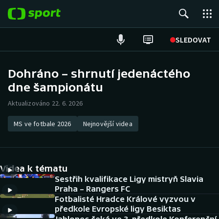
POPULÁRNÍ
SLEDOVAT
Fotbal
Dohráno – shrnutí jedenáctého
dne šampionátu
Hokej
Aktualizováno 22. 6. 2026
Tenis
MS ve fotbale 2026
Nejnovější videa
Atletika
Cyklistika
Videa k tématu
DALŠÍ SPORTY
Sestřih kvalifikace Ligy mistryň Slavia
Praha – Rangers FC
Fotbalisté Hradce Králové vyzvou v
Americký fotbal
NEPŘEHLÉDNĚTE
předkole Evropské ligy Besiktas