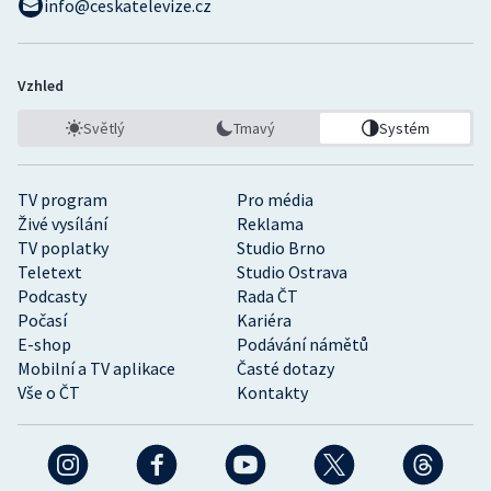
info@ceskatelevize.cz
Vzhled
Světlý
Tmavý
Systém
TV program
Pro média
Živé vysílání
Reklama
TV poplatky
Studio Brno
Teletext
Studio Ostrava
Podcasty
Rada ČT
Počasí
Kariéra
E-shop
Podávání námětů
Mobilní a TV aplikace
Časté dotazy
Vše o ČT
Kontakty