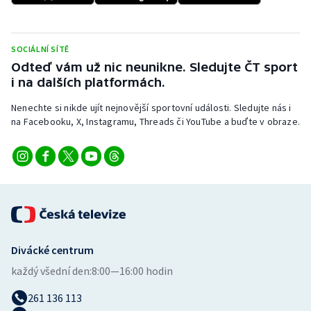
Stolní tenis
Triatlon
SOCIÁLNÍ SÍTĚ
Odteď vám už nic neunikne. Sledujte ČT sport
Veslování
i na dalších platformách.
Nenechte si nikde ujít nejnovější sportovní události. Sledujte nás i
Vodní slalom
na Facebooku, X, Instagramu, Threads či YouTube a buďte v obraze.
Volejbal
Ostatní
Divácké centrum
každý všední den:
8:00—16:00 hodin
261 136 113