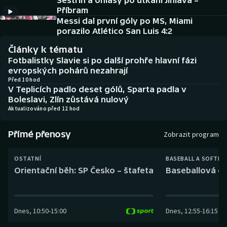
Sestřih a ohlasy po utkání Jihlava –
Baseball a softbal
Soutěže
Příbram
Messi dal první góly po MS, Miami
Basketbal
Historické návraty
porazilo Atlético San Luis 4:2
Články k tématu
Biatlon
Aplikace ČT sport
Fotbalistky Slavie si po další prohře hlavní fázi
evropských pohárů nezahrají
Boby a skeleton
AZ kvíz
Před 10 hod
V Teplicích padlo deset gólů, Sparta padla v
Boleslavi, Zlín zůstává nulový
Box
Aktualizováno před 12 hod
Curling
Přímé přenosy
Zobrazit program
Dostihy
OSTATNÍ
BASEBALL A SOFTBA
Orientační běh: SP Česko – štafeta
Baseballová ex
Florbal
Futsal
Dnes
,
10:50
-
15:00
Dnes
,
12:55
-
16:15
Golf