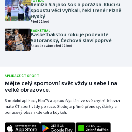
FOTBAL
Remíza 5:5 jako šok a porážka. Kluci si
Olympijské hry
spoustu věcí vyříkali, řekl trenér Plzně
Hyský
Před 12 hod
Parasport
BASKETBAL
Basketbalistou roku je podeváté
Plavání
Satoranský, Čechová slaví poprvé
Aktualizováno před 12 hod
Plážový volejbal
Ragby
APLIKACE ČT SPORT
Rychlobruslení
Mějte celý sportovní svět vždy u sebe i na
velké obrazovce.
Rychlostní kanoistika
S mobilní aplikací, HbbTV a apkou iVysílání ve své chytré televizi
máte ČT sport vždy po ruce. Sledujte přímé přenosy, články a
Short track
bonusový obsah kdekoli a kdykoli.
Sportovní střelba