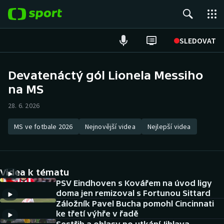
POPULÁRNÍ
SLEDOVAT
Fotbal
Devatenáctý gól Lionela Messiho
na MS
Hokej
28. 6. 2026
Tenis
MS ve fotbale 2026
Nejnovější videa
Nejlepší videa
Atletika
Cyklistika
Videa k tématu
DALŠÍ SPORTY
PSV Eindhoven s Kovářem na úvod ligy
doma jen remizoval s Fortunou Sittard
Záložník Pavel Bucha pomohl Cincinnati
Americký fotbal
NEPŘEHLÉDNĚTE
ke třetí výhře v řadě