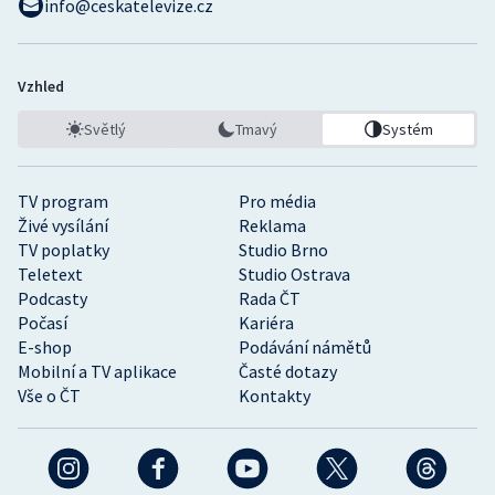
info@ceskatelevize.cz
Vzhled
Světlý
Tmavý
Systém
TV program
Pro média
Živé vysílání
Reklama
TV poplatky
Studio Brno
Teletext
Studio Ostrava
Podcasty
Rada ČT
Počasí
Kariéra
E-shop
Podávání námětů
Mobilní a TV aplikace
Časté dotazy
Vše o ČT
Kontakty