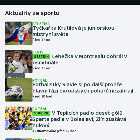
Aktuality ze sportu
Gymnastika
ATLETIKA
Tyčkařka Krutilová je juniorskou
Házená
mistryní světa
Před 1 hod
Jezdectví
TENIS
Lehečka v Montrealu dohrál v
SESTŘIH
Judo
osmifinále
Před 2 hod
Krasobruslení
Video
FOTBAL
Fotbalistky Slavie si po další prohře
Lezení
hlavní fázi evropských pohárů nezahrají
Před 10 hod
Lyže a snowboard
FOTBAL
V Teplicích padlo deset gólů,
SOUHRN
Moderní pětiboj
Sparta padla v Boleslavi, Zlín zůstává
nulový
Aktualizováno před 12 hod
Motorsport