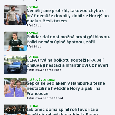
FOTBAL
Neměli jsme prohrát, takovou chybu si
Gymnastika
hráč nemůže dovolit, zlobil se Horejš po
duelu s Besiktasem
Házená
Před 2 hod
FOTBAL
Jezdectví
Polidar dal dost možná první gól hlavou.
Palici nemám úplně špatnou, zářil
Před 9 hod
Judo
FOTBAL
UEFA trvá na bojkotu soutěží FIFA. Její
Krasobruslení
omluva jí nestačí a Infantinovi už nevěří
Aktualizováno před 9 hod
Lezení
PLÁŽOVÝ VOLEJBAL
Šépka se Sedlákem v Hamburku těsně
Lyže a snowboard
nestačili na hvězdné Nory a pak i na
Francouze
Moderní pětiboj
Aktualizováno před 10 hod
FOTBAL
Jablonec doma splnil roli favorita a
Motorsport
úspěšně zahájil dvojutkání s Rigou