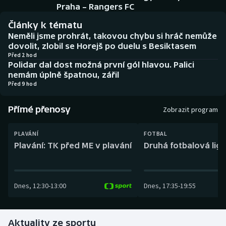
Baseball a softbal
Soutěže
Praha – Rangers FC
Články k tématu
Basketbal
Historické návraty
Neměli jsme prohrát, takovou chybu si hráč nemůže
dovolit, zlobil se Horejš po duelu s Besiktasem
Biatlon
Aplikace ČT sport
Před 2 hod
Polidar dal dost možná první gól hlavou. Palici
nemám úplně špatnou, zářil
Boby a skeleton
AZ kvíz
Před 9 hod
Box
Přímé přenosy
Zobrazit program
Curling
PLAVÁNÍ
FOTBAL
Plavání: TK před ME v plavání
Druhá fotbalová liga
Dostihy
Florbal
Dnes
,
12:30
-
13:00
Dnes
,
17:35
-
19:55
Futsal
Aktuality ze sportu
Golf