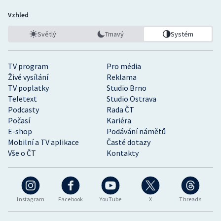
Vzhled
Světlý
Tmavý
Systém
TV program
Pro média
Živé vysílání
Reklama
TV poplatky
Studio Brno
Teletext
Studio Ostrava
Podcasty
Rada ČT
Počasí
Kariéra
E-shop
Podávání námětů
Mobilní a TV aplikace
Časté dotazy
Vše o ČT
Kontakty
Instagram
Facebook
YouTube
X
Threads