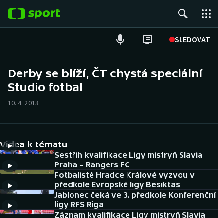
POPULÁRNÍ
SLEDOVAT
Fotbal
Derby se blíží, ČT chystá speciální
Studio fotbal
Hokej
10. 4. 2013
Tenis
Atletika
Videa k tématu
Cyklistika
Sestřih kvalifikace Ligy mistryň Slavia
Praha – Rangers FC
Fotbalisté Hradce Králové vyzvou v
DALŠÍ SPORTY
předkole Evropské ligy Besiktas
Jablonec čeká ve 3. předkole Konferenční
Americký fotbal
NEPŘEHLÉDNĚTE
ligy RFS Riga
Záznam kvalifikace Ligy mistryň Slavia