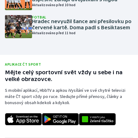
Aktualizováno před 10 hod
Olympijské hry
FOTBAL
Hradec nevyužil šance ani přesilovku po
Parasport
červené kartě. Doma padl s Besiktasem
Aktualizováno před 11 hod
Plavání
Plážový volejbal
APLIKACE ČT SPORT
Ragby
Mějte celý sportovní svět vždy u sebe i na
velké obrazovce.
Rychlobruslení
S mobilní aplikací, HbbTV a apkou iVysílání ve své chytré televizi
máte ČT sport vždy po ruce. Sledujte přímé přenosy, články a
Rychlostní kanoistika
bonusový obsah kdekoli a kdykoli.
Short track
Sportovní střelba