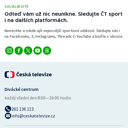
Stolní tenis
SOCIÁLNÍ SÍTĚ
Odteď vám už nic neunikne. Sledujte ČT sport
Triatlon
i na dalších platformách.
Nenechte si nikde ujít nejnovější sportovní události. Sledujte nás i
Veslování
na Facebooku, X, Instagramu, Threads či YouTube a buďte v obraze.
Vodní slalom
Volejbal
Ostatní
Divácké centrum
každý všední den:
8:00—16:00 hodin
261 136 113
info@ceskatelevize.cz