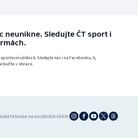
 neunikne. Sledujte ČT sport i
ormách.
 sportovní události. Sledujte nás i na Facebooku, X,
a buďte v obraze.
eská televize na sociálních sítích: