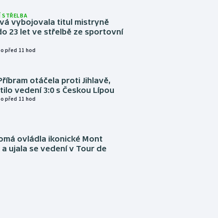
 STŘELBA
vá vybojovala titul mistryně
o 23 let ve střelbě ze sportovní
o před 11 hod
Příbram otáčela proti Jihlavě,
atilo vedení 3:0 s Českou Lípou
o před 11 hod
omá ovládla ikonické Mont
a ujala se vedení v Tour de