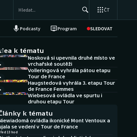
ČT
Podcasty
Program
SLEDOVAT
NEPŘEHLÉDNĚTE
Soutěže
idea k tématu
Nosková si upevnila druhé místo ve
Historické návraty
vrchařské soutěži
Volleringová vyhrála pátou etapu
Aplikace ČT sport
Tour de France
Haugstedová vyhrála 3. etapu Tour
AZ kvíz
de France Femmes
Wiebesová ovládla ve spurtu i
druhou etapu Tour
Články k tématu
Niewiadomá ovládla ikonické Mont Ventoux a
ujala se vedení v Tour de France
Před 13 hod