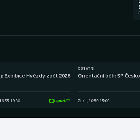
Moderní pětiboj
Triatlon
Motorsport
Veslování
Olympijské hry
Vodní slalom
Parasport
Volejbal
Plavání
Ostatní
OSTATNÍ
j: Exhibice Hvězdy zpět 2026
Orientační běh: SP Česko
Plážový volejbal
16:55
-
19:30
Zítra
,
10:50
-
15:00