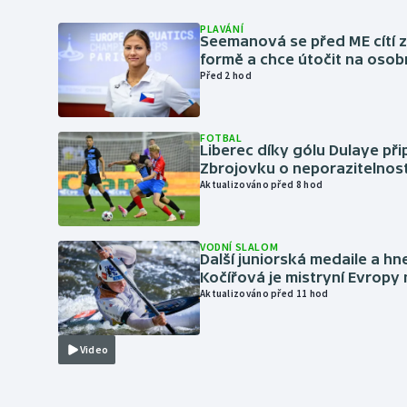
PLAVÁNÍ
Seemanová se před ME cítí 
formě a chce útočit na osob
Před 2 hod
FOTBAL
Liberec díky gólu Dulaye přip
Zbrojovku o neporazitelnos
Aktualizováno před 8 hod
VODNÍ SLALOM
Další juniorská medaile a hn
Kočířová je mistryní Evropy
Aktualizováno před 11 hod
Video