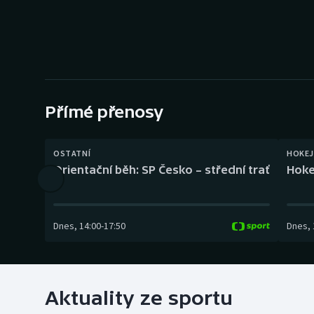
Curling
Dostihy
Florbal
Futsal
Přímé přenosy
Golf
OSTATNÍ
HOKEJ
Orientační běh: SP Česko – střední trať
Hoke
Gymnastika
Dnes
,
14:00
-
17:50
Dnes
,
Aktuality ze sportu