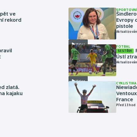
SPORTOVNÍ
zpět ve
Šindlero
ní rekord
Evropy d
pistole
Aktualizován
Video
FOTBAL
ravil
SESTŘIH
t
Ústí ztr
Aktualizován
Video
CYKLISTIKA
ed zlatá.
Niewiad
 na kajaku
Ventoux 
France
Před 13 hod