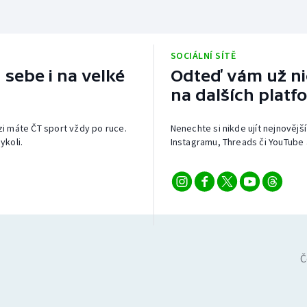
SOCIÁLNÍ SÍTĚ
 sebe i na velké
Odteď vám už nic
na dalších platf
izi máte ČT sport vždy po ruce.
Nenechte si nikde ujít nejnovější
ykoli.
Instagramu, Threads či YouTube 
Č