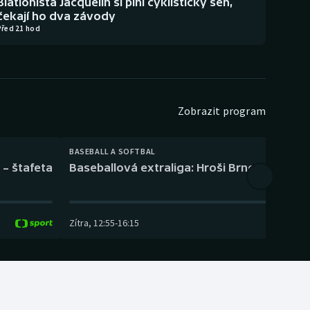
Biatlonista Jacquelin si plní cyklistický sen,
čekají ho dva závody
Před 21 hod
Zobrazit program
BASEBALL A SOFTBAL
 – štafeta
Baseballová extraliga: Hroši Brno – Eagles
Zítra
,
12:55
-
16:15