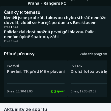
Baseball a softbal
Soutěže
Praha – Rangers FC
Články k tématu
Basketbal
Historické návraty
Neměli jsme prohrát, takovou chybu si hráč nemůže
dovolit, zlobil se Horejš po duelu s Besiktasem
Biatlon
Aplikace ČT sport
Před 1 hod
Polidar dal dost možná první gól hlavou. Palici
nemám úplně špatnou, zářil
Boby a skeleton
AZ kvíz
Před 9 hod
Box
Přímé přenosy
Zobrazit program
Curling
PLAVÁNÍ
FOTBAL
Plavání: TK před ME v plavání
Druhá fotbalová liga
Dostihy
Florbal
Dnes
,
12:30
-
13:00
Dnes
,
17:35
-
19:55
Futsal
Aktuality ze sportu
Golf