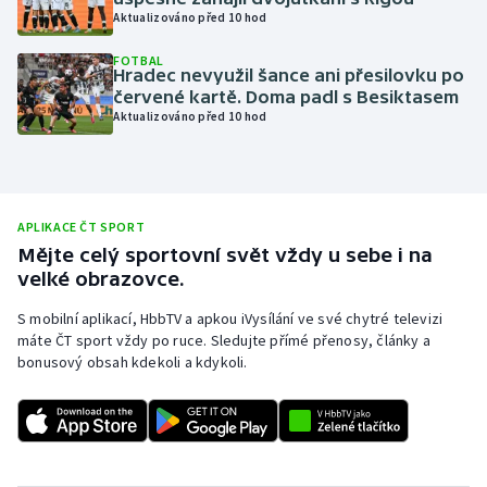
Aktualizováno před 10 hod
Olympijské hry
FOTBAL
Hradec nevyužil šance ani přesilovku po
Parasport
červené kartě. Doma padl s Besiktasem
Aktualizováno před 10 hod
Plavání
Plážový volejbal
APLIKACE ČT SPORT
Ragby
Mějte celý sportovní svět vždy u sebe i na
velké obrazovce.
Rychlobruslení
S mobilní aplikací, HbbTV a apkou iVysílání ve své chytré televizi
máte ČT sport vždy po ruce. Sledujte přímé přenosy, články a
Rychlostní kanoistika
bonusový obsah kdekoli a kdykoli.
Short track
Sportovní střelba