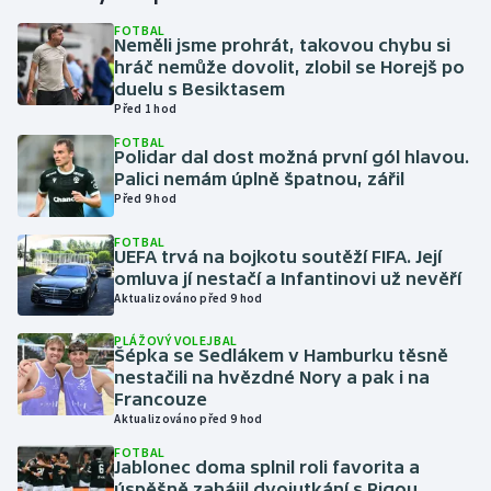
FOTBAL
Neměli jsme prohrát, takovou chybu si
Gymnastika
hráč nemůže dovolit, zlobil se Horejš po
duelu s Besiktasem
Házená
Před 1 hod
FOTBAL
Jezdectví
Polidar dal dost možná první gól hlavou.
Palici nemám úplně špatnou, zářil
Před 9 hod
Judo
FOTBAL
UEFA trvá na bojkotu soutěží FIFA. Její
Krasobruslení
omluva jí nestačí a Infantinovi už nevěří
Aktualizováno před 9 hod
Lezení
PLÁŽOVÝ VOLEJBAL
Šépka se Sedlákem v Hamburku těsně
Lyže a snowboard
nestačili na hvězdné Nory a pak i na
Francouze
Moderní pětiboj
Aktualizováno před 9 hod
FOTBAL
Jablonec doma splnil roli favorita a
Motorsport
úspěšně zahájil dvojutkání s Rigou