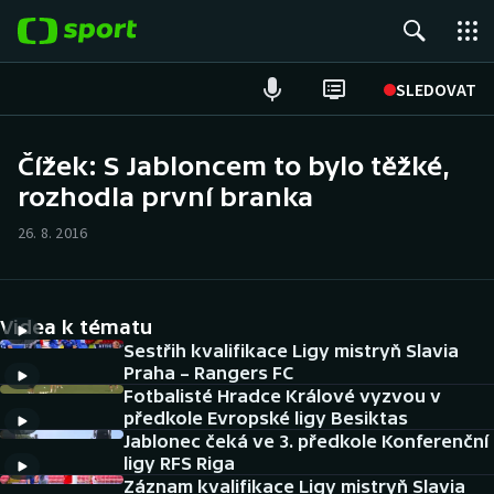
POPULÁRNÍ
SLEDOVAT
Fotbal
Čížek: S Jabloncem to bylo těžké,
rozhodla první branka
Hokej
26. 8. 2016
Tenis
Atletika
Videa k tématu
Cyklistika
Sestřih kvalifikace Ligy mistryň Slavia
Praha – Rangers FC
Fotbalisté Hradce Králové vyzvou v
DALŠÍ SPORTY
předkole Evropské ligy Besiktas
Jablonec čeká ve 3. předkole Konferenční
Americký fotbal
NEPŘEHLÉDNĚTE
ligy RFS Riga
Záznam kvalifikace Ligy mistryň Slavia