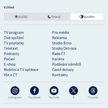
Vzhled
Světlý
Tmavý
Systém
TV program
Pro média
Živé vysílání
Reklama
TV poplatky
Studio Brno
Teletext
Studio Ostrava
Podcasty
Rada ČT
Počasí
Kariéra
E-shop
Podávání námětů
Mobilní a TV aplikace
Časté dotazy
Vše o ČT
Kontakty
Instagram
Facebook
YouTube
X
Threads