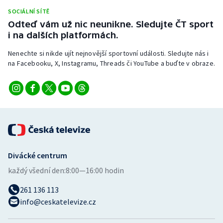
Stolní tenis
SOCIÁLNÍ SÍTĚ
Odteď vám už nic neunikne. Sledujte ČT sport
Triatlon
i na dalších platformách.
Nenechte si nikde ujít nejnovější sportovní události. Sledujte nás i
Veslování
na Facebooku, X, Instagramu, Threads či YouTube a buďte v obraze.
Vodní slalom
Volejbal
Ostatní
Divácké centrum
každý všední den:
8:00—16:00 hodin
261 136 113
info@ceskatelevize.cz