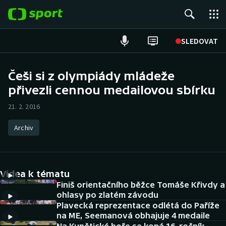
POPULÁRNÍ
SLEDOVAT
Fotbal
Češi si z olympiády mládeže
přivezli cennou medailovou sbírku
Hokej
21. 2. 2016
Tenis
Archiv
Atletika
Cyklistika
Videa k tématu
DALŠÍ SPORTY
Finiš orientačního běžce Tomáše Křivdy a
ohlasy po zlatém závodu
Plavecká reprezentace odlétá do Paříže
Americký fotbal
NEPŘEHLÉDNĚTE
na ME, Seemanová obhajuje 4 medaile