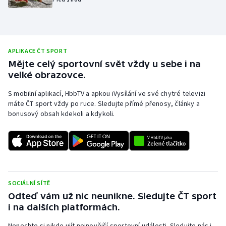
Olympijské hry
Parasport
APLIKACE ČT SPORT
Plavání
Mějte celý sportovní svět vždy u sebe i na
velké obrazovce.
Plážový volejbal
S mobilní aplikací, HbbTV a apkou iVysílání ve své chytré televizi
máte ČT sport vždy po ruce. Sledujte přímé přenosy, články a
Ragby
bonusový obsah kdekoli a kdykoli.
Rychlobruslení
Rychlostní kanoistika
SOCIÁLNÍ SÍTĚ
Short track
Odteď vám už nic neunikne. Sledujte ČT sport
i na dalších platformách.
Sportovní střelba
Nenechte si nikde ujít nejnovější sportovní události. Sledujte nás i