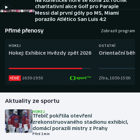
Na Kunětické hoře se koná 16. ročník
Baseball a softbal
Soutěže
charitativní akce Golf pro Paraple
Messi dal první góly po MS, Miami
Basketbal
Historické návraty
porazilo Atlético San Luis 4:2
Přímé přenosy
Zobrazit program
Biatlon
Aplikace ČT sport
HOKEJ
OSTATNÍ
Boby a skeleton
AZ kvíz
Hokej: Exhibice Hvězdy zpět 2026
Orientační běh: 
Box
16:50
-
19:50
Zítra
,
10:50
-
15:00
ŽIVĚ
Curling
Dostihy
Aktuality ze sportu
Florbal
HOKEJ
Třebíč pokřtila otevření
zrekonstruovaného stadionu exhibicí,
Futsal
domácí porazili mistry z Prahy
Před 2 min
Golf