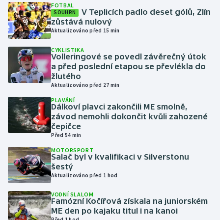
FOTBAL
V Teplicích padlo deset gólů, Zlín
SOUHRN
zůstává nulový
Gymnastika
Aktualizováno před 15 min
Házená
CYKLISTIKA
Volleringové se povedl závěrečný útok
a před poslední etapou se převlékla do
Jezdectví
žlutého
Aktualizováno před 27 min
Judo
PLAVÁNÍ
Dálkoví plavci zakončili ME smolně,
závod nemohli dokončit kvůli zahozené
Krasobruslení
čepičce
Před 54 min
Lezení
MOTORSPORT
Salač byl v kvalifikaci v Silverstonu
Lyže a snowboard
šestý
Aktualizováno před 1 hod
Moderní pětiboj
VODNÍ SLALOM
Famózní Kočířová získala na juniorském
Motorsport
ME den po kajaku titul i na kanoi
Před 1 hod