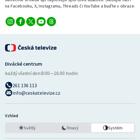
Stolní tenis
na Facebooku, X, Instagramu, Threads či YouTube a buďte v obraze.
Triatlon
Veslování
Vodní slalom
Divácké centrum
Volejbal
každý všední den:
8:00—16:00 hodin
Ostatní
261 136 113
info@ceskatelevize.cz
Vzhled
Světlý
Tmavý
Systém