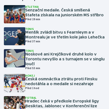
ATLETIKA
Senzační medaile. Česká smíšená
Gymnastika
štafeta získala na juniorském MS stříbro
Před 19 min
Házená
TENIS
Menšík zvládl bitvu s Fearnleym a v
Jezdectví
Montrealu je ve třetím kole jako Lehečka
Před 37 min
Judo
TENIS
Noskové ani Krejčíkové druhé kolo v
Krasobruslení
Torontu nevyšlo a s turnajem se v singlu
loučí
Před 53 min
Lezení
HOKEJ
Česká osmnáctka ztrátu proti Finsku
Lyže a snowboard
nedotáhla a o medaile si nezahraje
Před 1 hod
Moderní pětiboj
FOTBAL
Hradec čeká v předkole Evropské ligy
Motorsport
Besiktas, Jablonec v Konferenční lize