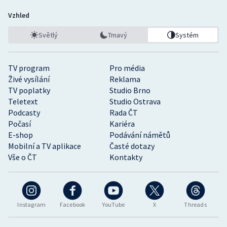
Vzhled
Světlý
Tmavý
Systém
TV program
Pro média
Živé vysílání
Reklama
TV poplatky
Studio Brno
Teletext
Studio Ostrava
Podcasty
Rada ČT
Počasí
Kariéra
E-shop
Podávání námětů
Mobilní a TV aplikace
Časté dotazy
Vše o ČT
Kontakty
Instagram
Facebook
YouTube
X
Threads