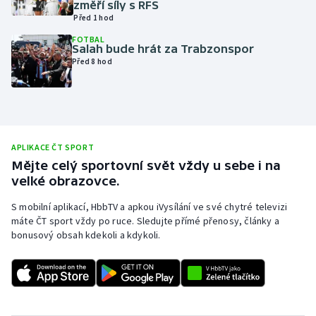
změří síly s RFS
Před 1 hod
Olympijské hry
FOTBAL
Salah bude hrát za Trabzonspor
Parasport
Před 8 hod
Plavání
Plážový volejbal
APLIKACE ČT SPORT
Ragby
Mějte celý sportovní svět vždy u sebe i na
velké obrazovce.
Rychlobruslení
S mobilní aplikací, HbbTV a apkou iVysílání ve své chytré televizi
máte ČT sport vždy po ruce. Sledujte přímé přenosy, články a
Rychlostní kanoistika
bonusový obsah kdekoli a kdykoli.
Short track
Sportovní střelba