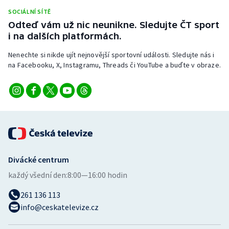
Stolní tenis
SOCIÁLNÍ SÍTĚ
Odteď vám už nic neunikne. Sledujte ČT sport
Triatlon
i na dalších platformách.
Nenechte si nikde ujít nejnovější sportovní události. Sledujte nás i
Veslování
na Facebooku, X, Instagramu, Threads či YouTube a buďte v obraze.
Vodní slalom
Volejbal
Ostatní
Divácké centrum
každý všední den:
8:00—16:00 hodin
261 136 113
info@ceskatelevize.cz