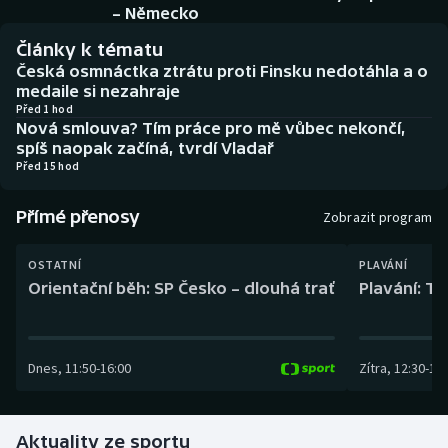
Baseball a softbal
Soutěže
– Německo
Články k tématu
Basketbal
Historické návraty
Česká osmnáctka ztrátu proti Finsku nedotáhla a o
medaile si nezahraje
Biatlon
Aplikace ČT sport
Před 1 hod
Nová smlouva? Tím práce pro mě vůbec nekončí,
spíš naopak začíná, tvrdí Vladař
Boby a skeleton
AZ kvíz
Před 15 hod
Box
Přímé přenosy
Zobrazit program
Curling
OSTATNÍ
PLAVÁNÍ
Orientační běh: SP Česko – dlouhá trať
Plavání: TK
Dostihy
Florbal
Dnes
,
11:50
-
16:00
Zítra
,
12:30
-
13:
Futsal
Aktuality ze sportu
Golf