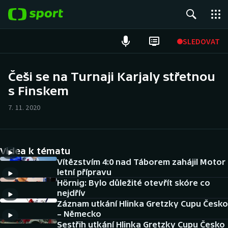
POPULÁRNÍ
SLEDOVAT
Fotbal
Češi se na Turnaji Karjaly střetnou
s Finskem
Hokej
7. 11. 2020
Tenis
Atletika
Videa k tématu
Cyklistika
Vítězstvím 4:0 nad Táborem zahájil Motor
letní přípravu
Hörnig: Bylo důležité otevřít skóre co
DALŠÍ SPORTY
nejdřív
Záznam utkání Hlinka Gretzky Cupu Česko
Americký fotbal
NEPŘEHLÉDNĚTE
– Německo
Sestřih utkání Hlinka Gretzky Cupu Česko