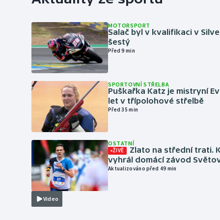
MOTORSPORT
Salač byl v kvalifikaci v Silv
šestý
Před 9 min
SPORTOVNÍ STŘELBA
Puškařka Katz je mistryní E
let v třípolohové střelbě
Před 35 min
OSTATNÍ
Zlato na střední trati. 
ŽIVĚ
vyhrál domácí závod Světo
Aktualizováno před 49 min
Video