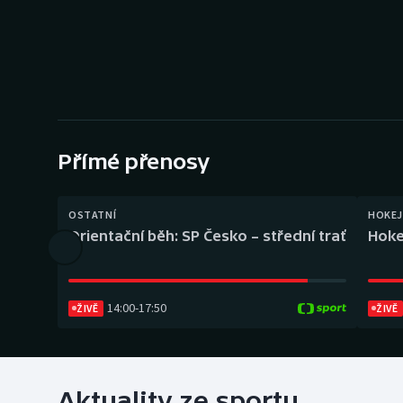
Curling
Dostihy
Florbal
Futsal
Přímé přenosy
Golf
OSTATNÍ
HOKEJ
Gymnastika
Orientační běh: SP Česko – střední trať
Hoke
14:00
-
17:50
ŽIVĚ
ŽIVĚ
Aktuality ze sportu