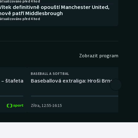
Aktualizováno před 4 hod
Vítek definitivně opouští Manchester United,
nově patří Middlesbrough
Aktualizováno před 4 hod
Zobrazit program
BASEBALL A SOFTBAL
 – štafeta
Baseballová extraliga: Hroši Brno – Eagles
Zítra
,
12:55
-
16:15