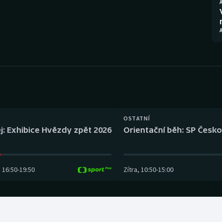
Moderní pětiboj
Triatlon
Motorsport
Veslování
Olympijské hry
Vodní slalom
Parasport
Volejbal
Plavání
Ostatní
OSTATNÍ
Plážový volejbal
j: Exhibice Hvězdy zpět 2026
Orientační běh: SP Česko
16:50
-
19:50
Zítra
,
10:50
-
15:00