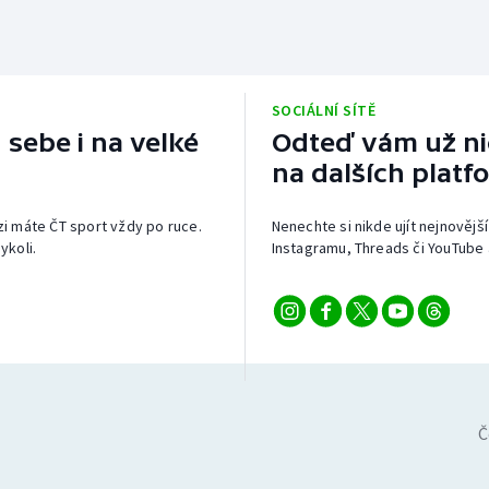
SOCIÁLNÍ SÍTĚ
 sebe i na velké
Odteď vám už nic
na dalších platf
izi máte ČT sport vždy po ruce.
Nenechte si nikde ujít nejnovější
ykoli.
Instagramu, Threads či YouTube 
Č