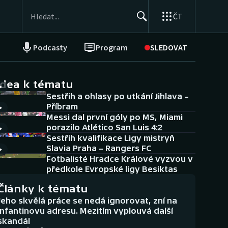
ČT
Podcasty
Program
SLEDOVAT
NEPŘEHLÉDNĚTE
Soutěže
idea k tématu
Sestřih a ohlasy po utkání Jihlava –
Historické návraty
Příbram
Messi dal první góly po MS, Miami
Aplikace ČT sport
porazilo Atlético San Luis 4:2
Sestřih kvalifikace Ligy mistryň
AZ kvíz
Slavia Praha – Rangers FC
Fotbalisté Hradce Králové vyzvou v
předkole Evropské ligy Besiktas
Články k tématu
Jeho skvělá práce se nedá ignorovat, zní na
Infantinovu adresu. Mezitím vyplouvá další
skandál