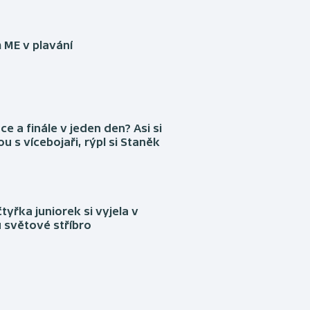
 ME v plavání
ce a finále v jeden den? Asi si
ou s vícebojaři, rýpl si Staněk
tyřka juniorek si vyjela v
 světové stříbro