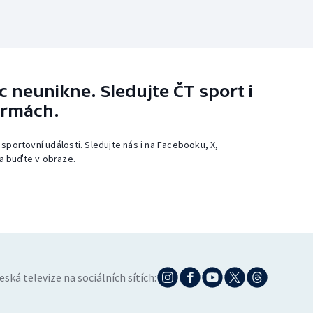
 neunikne. Sledujte ČT sport i
ormách.
 sportovní události. Sledujte nás i na Facebooku, X,
a buďte v obraze.
eská televize na sociálních sítích: