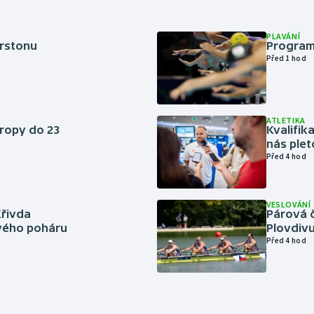
PLAVÁNÍ
erstonu
Program
Před 1 hod
ATLETIKA
vropy do 23
Kvalifika
nás plet
Před 4 hod
VESLOVÁNÍ
Křivda
Párová č
vého poháru
Plovdivu
Před 4 hod