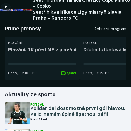
Sestřih utkání Hlinka Gretzky Cupu Finsko
Baseball a softbal
Soutěže
– Česko
Sestřih kvalifikace Ligy mistryň Slavia
Basketbal
Historické návraty
Praha – Rangers FC
Přímé přenosy
Zobrazit program
Biatlon
Aplikace ČT sport
PLAVÁNÍ
FOTBAL
Boby a skeleton
AZ kvíz
Plavání: TK před ME v plavání
Druhá fotbalová liga
Box
Dnes
,
12:30
-
13:00
Dnes
,
17:35
-
19:55
Curling
Dostihy
Aktuality ze sportu
Florbal
FOTBAL
Polidar dal dost možná první gól hlavou.
Palici nemám úplně špatnou, zářil
Futsal
Před 4 hod
Golf
FOTBAL