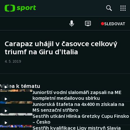
POPULÁRNÍ
SLEDOVAT
Fotbal
Carapaz uhájil v časovce celkový
triumf na Giru d'Italia
Hokej
4. 5. 2019
Tenis
Atletika
Videa k tématu
Cyklistika
Juniorští vodní slalomáři zapsali na ME
kompletní medailovou sbírku
Juniorská štafeta na 4x400 m získala na
DALŠÍ SPORTY
MS senzační stříbro
Sestřih utkání Hlinka Gretzky Cupu Finsko
Americký fotbal
NEPŘEHLÉDNĚTE
– Česko
Sestřih kvalifikace Ligy mistryň Slavia