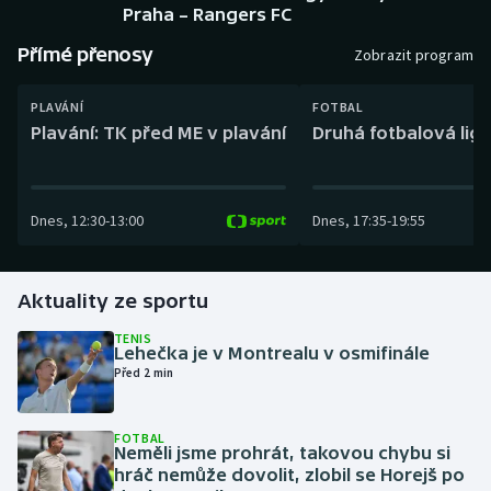
Baseball a softbal
Soutěže
Praha – Rangers FC
Přímé přenosy
Zobrazit program
Basketbal
Historické návraty
PLAVÁNÍ
FOTBAL
Biatlon
Aplikace ČT sport
Plavání: TK před ME v plavání
Druhá fotbalová liga
Boby a skeleton
AZ kvíz
Dnes
,
12:30
-
13:00
Dnes
,
17:35
-
19:55
Box
Curling
Aktuality ze sportu
Dostihy
TENIS
Lehečka je v Montrealu v osmifinále
Před 2 min
Florbal
Futsal
FOTBAL
Neměli jsme prohrát, takovou chybu si
hráč nemůže dovolit, zlobil se Horejš po
Golf