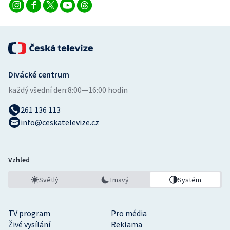
Stolní tenis
Triatlon
Veslování
Divácké centrum
Vodní slalom
každý všední den:
8:00—16:00 hodin
Volejbal
261 136 113
info@ceskatelevize.cz
Ostatní
Vzhled
Světlý
Tmavý
Systém
TV program
Pro média
Živé vysílání
Reklama