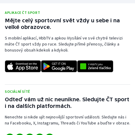
Olympijské hry
APLIKACE ČT SPORT
Mějte celý sportovní svět vždy u sebe i na
Parasport
velké obrazovce.
Plavání
S mobilní aplikací, HbbTV a apkou iVysílání ve své chytré televizi
máte ČT sport vždy po ruce. Sledujte přímé přenosy, články a
bonusový obsah kdekoli a kdykoli.
Plážový volejbal
Ragby
Rychlobruslení
SOCIÁLNÍ SÍTĚ
Rychlostní kanoistika
Odteď vám už nic neunikne. Sledujte ČT sport
i na dalších platformách.
Short track
Nenechte si nikde ujít nejnovější sportovní události. Sledujte nás i
na Facebooku, X, Instagramu, Threads či YouTube a buďte v obraze.
Sportovní střelba