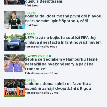
duelu s Besiktasem
Před 2 hod
Gymnastika
FOTBAL
Polidar dal dost možná první gól hlavou.
Palici nemám úplně špatnou, zářil
Házená
Před 9 hod
Jezdectví
FOTBAL
UEFA trvá na bojkotu soutěží FIFA. Její
omluva jí nestačí a Infantinovi už nevěří
Judo
Aktualizováno před 9 hod
PLÁŽOVÝ VOLEJBAL
Krasobruslení
Šépka se Sedlákem v Hamburku těsně
nestačili na hvězdné Nory a pak i na
Lezení
Francouze
Aktualizováno před 10 hod
Lyže a snowboard
FOTBAL
Jablonec doma splnil roli favorita a
úspěšně zahájil dvojutkání s Rigou
Moderní pětiboj
Aktualizováno před 10 hod
Motorsport